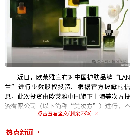
近日，欧莱雅宣布对中国护肤品牌“LAN
兰”进行少数股权投资。根据官方披露的信
息，此次投资由欧莱雅中国旗下上海美次方投
资有限公司（以下简称“美次方”）进行，不
点击查看全文(剩余
73
%)
过欧莱雅方面未披露交易后的持股比例及具体
投资金额。
热点新闻