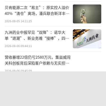
程度上反映了欧莱雅的增长需求。
贝肯能源二次“易主”：原实控人溢价
40%“清仓”离场，潘兵联合新洋丰、
就投资相关问题，北京商报记者对欧莱雅
宏科百世拟入主
2026-08-05 14:11:25
进行采访，但截至发稿未收到回复。
（责任编辑：z
x0600）
九洲药业中报罕见“双降”：诺华大
单“退潮”、新业务难“接棒”，四大
难关待闯
2026-08-06 09:44:11
营收暴增22倍仍亏2580万元，集益威闯
关科创板背后深陷客户依赖与无实控人
困局
2026-08-06 09:45:09
欣天科技易主背后藏六年对赌，“华为
概念+AI营销”溢价难掩52亿重资产考
验
2026-08-05 14:14:15