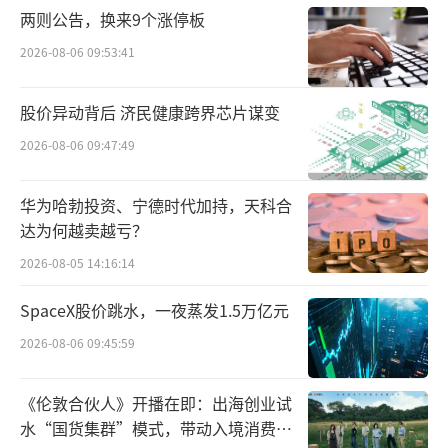
战略投资者，其中欧莱雅投资4.42亿元，持有
两则公告，换来9个涨停板
自然堂控股6.67%的股份。
2026-08-06 09:53:41
此外，在2025年初，欧莱雅成立了两大全
股价异动背后 济民健康跨界芯片谋变
新投资基金，一只是与凯辉基金和上海静安区
2026-08-06 09:47:49
合作成立的基金，将重点投资处于成长阶段的
美妆品牌和相关企业。另一只基金由天图投资
华为哈勃投资、宁德时代加持，天科合
管理，与欧莱雅集团战略创新风险投资基金公
达为何越卖越亏？
司BOLD合作，旨在投资同领域的早期公司。
2026-08-05 14:16:14
欧莱雅北亚总裁及中国首席执行官博万尚
SpaceX股价跳水，一夜蒸发1.5万亿元
之前对外表示，投资不仅看重品牌的增长潜
2026-08-06 09:45:59
力，更认可其东方文化美学叙事与对美和科学
《伦敦合伙人》开播在即：出海创业试
的追求。
水“国货集群”模式，带动入境消费反