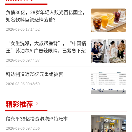
美次方是欧莱雅于2022年5月成立的中国首
负债30亿，28岁年轻人败光百亿国企，
家投资公司，也是该集团首个在总部外单个市
知名饮料巨鳄悲情落幕？
场设立的投资公司，重点布局美妆初创品牌、
2026-08-05 17:14:52
突破性技术及新技术服务类企业。而“LAN
兰”则是成立于2019年的国产护肤品牌，该品
“女生洗澡，大叔帮搓背”，“中国锅
王”苏泊尔AI广告辣眼睛，已紧急下架
牌以“以油养肤”特色闻名。天眼查显示，“L
AN兰”品牌母公司“杭州兰匠化妆品有限公
2026-08-06 09:44:37
司”（以下简称“兰匠”），经营范围包括化
科达制造近75亿元重组被否
妆品生产；技术服务、技术开发等。2020—202
2026-08-06 09:48:59
1年，兰匠曾在6个月内完成两轮合计超2亿元融
资，由源码资本领投、天图投资与内向基金联
精彩推荐
合参与，资金用于产品研发、品牌搭建及会员
数字化建设。
段永平38亿投资泡泡玛特账本
2026-08-06 09:42:56