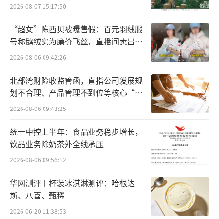
向种草
多次投资本土品牌背后或许与欧莱雅正面
2026-08-07 15:17:50
临的业绩持续增长压力有一定关系。
“超女”陈西贝被曝售假：百元羽绒服
号称鹅绒实为廉价飞丝，直播间卖出超
根据财报数据，今年前三季度，欧莱雅实
百万元
2026-08-06 09:42:26
现销售额328亿欧元，同比增长约1.2%，增速
较上年同期的6%有所放缓，第三季度销售额同
北部湾财险收监管函，直指公司发展规
比微增0.5%至103.34亿欧元。其中，北亚市场
划不合理、产品管理不到位等核心“痛
点”
前三季度销售额为73.46亿欧元，同比下滑1.
2026-08-06 09:43:25
1%；第三季度销售额同比下滑0.1%至19.53亿
统一中控上半年：食品业务稳步增长，
欧元。
饮品业务除奶茶外全线承压
2026-08-06 09:56:12
美妆资深评论人、美云空间电商创始人白
云虎表示，从全球消费趋势来看，欧莱雅正面
华网测评丨杯装冰淇淋测评：哈根达
临着持续增长的压力，寻求新的增长是其首要
斯、八喜、甄稀
任务。对于有潜力的本土护肤品牌的投资一定
2026-06-20 11:38:53