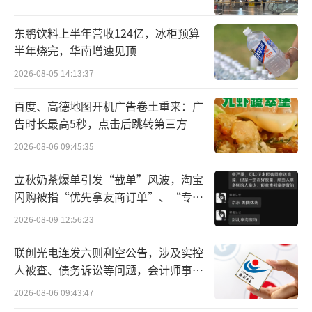
从目前为数不多的公开信息来看，“LAN
兰”的发展速度不慢。根据多家媒体报道，“L
东鹏饮料上半年营收124亿，冰柜预算
AN兰”2020年凭借着为数不多的几款产品实现
半年烧完，华南增速见顶
2亿元的营收。另有数据显示，“LAN兰”的核
2026-08-05 14:13:37
心单品上市4个月销售额超2000万元，跻身天猫
百度、高德地图开机广告卷土重来：广
精华类目前十名。
告时长最高5秒，点击后跳转第三方
近年来，欧莱雅通过旗下的投资公司频频
2026-08-06 09:45:35
投资中国美妆品牌。如美次方自成立以来，已
立秋奶茶爆单引发“截单”风波，淘宝
经完成多个投资项目，包括以杉海创新、未名
闪购被指“优先拿友商订单”、“专挑
拾光为代表的美妆科技与生物技术领域，以及
贵的拿”
2026-08-09 12:56:23
以闻献、观夏为代表的高端香水香氛领域。而
联创光电连发六则利空公告，涉及实控
在护肤领域，早在今年10月底，自然堂宣布将
人被查、债务诉讼等问题，会计师事务
赴港上市，根据自然堂方面披露的信息，上市
所曾出具“保留意见”
2026-08-06 09:43:47
之前，自然堂先后引入欧莱雅和加华资本作为