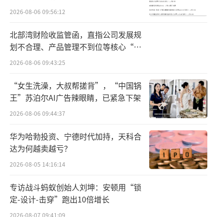
olor Wow在过去三年销售额实现“翻倍再翻
2026-08-06 09:56:12
倍”的增长，总销售额略高于3亿美元，正在寻
北部湾财险收监管函，直指公司发展规
求10亿美元的估值。
划不合理、产品管理不到位等核心“痛
点”
高速增长是被欧莱雅看上的原因之一。在
2026-08-06 09:43:25
欧莱雅对外披露的信息中如此形容该品牌：“C
“女生洗澡，大叔帮搓背”，“中国锅
olor Wow是全球增长最快、最具创新力的专业
王”苏泊尔AI广告辣眼睛，已紧急下架
护发品牌之一。”
2026-08-06 09:44:37
在欧莱雅的计划中，Color Wow是对其专
华为哈勃投资、宁德时代加持，天科合
业美发业务部门品牌阵容的补充。欧莱雅专业
达为何越卖越亏？
产品事业部总裁Omar Hajeri对外透露：“Col
2026-08-05 14:16:14
or Wow作为一个高端护发品牌，以合理的价格
专访战斗蚂蚁创始人刘坤：安顿用“锁
获得高水平的成熟功效，此次收购将使欧莱雅
定-设计-击穿”跑出10倍增长
在护发和造型类别中站稳脚跟。”
2026-08-07 09:41:09