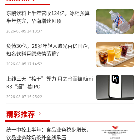
性，当珀莱雅、橘宜集团等品牌也在想尽办法
东鹏饮料上半年营收124亿，冰柜预算
争夺护发市场份额，美妆品牌新一轮竞争也被
半年烧完，华南增速见顶
拉开帷幕。
2026-08-05 14:13:37
补足品牌阵容
负债30亿，28岁年轻人败光百亿国企，
知名饮料巨鳄悲情落幕？
Color Wow来自美国，由美业资深创业者
2026-08-05 17:14:52
Gail Federici于2013年创立，专注解决染发护
理、毛躁控制、丰盈蓬松和卷发护理等“顽固
上线三天“榨干”算力 月之暗面被Kimi
K3“逼”着IPO
发质问题”，凭借高功效、高性价比的定位和
2026-08-07 16:25:22
创新技术，在护发领域迅速崛起。
精彩推荐
目前Color Wow尚未正式进入中国市场，
从官网信息来看，Color Wow产品单价超200
统一中控上半年：食品业务稳步增长，
元，定位高端专业护发品牌。根据公开报道，C
饮品业务除奶茶外全线承压