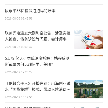
在美妆资深评论人、美云空间电商创始人
段永平38亿投资泡泡玛特账本
白云虎看来，对于欧莱雅而言，多元化发展是
2026-08-06 09:42:56
其保持业绩增长和竞争力的有效路径。欧莱雅
通过对Color Wow的收购，将会结合企业战略
联创光电连发六则利空公告，涉及实控
定位和消费市场需求，采取相应的策略加强产
人被查、债务诉讼等问题，会计师事务
所曾出具“保留意见”
品和营销创新，从而最大化该品牌的品牌价
2026-08-06 09:43:47
值，进一步推动自身业务的发展。
51.79 亿天价罚单深度拆解：携程反垄
断裁量为何远超阿里、美团？
专业美发业务部门是欧莱雅集团四大核心
2026-08-07 17:25:27
事业部之一。在过往财报中，欧莱雅多次提到
专业美发业务的增长。2024年财报数据显示，
《伦敦合伙人》开播在即：出海创业试
欧莱雅专业美发产品部全年销售额实现5.3%的
水“国货集群”模式，带动入境消费反
向种草
增长，其中，卡诗品牌保持两位数增长。2025
2026-08-07 15:17:50
年一季度，欧莱雅专业美发业务部门实现了2.