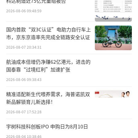
科达制造近75亿元重组被否
7%的增长。欧莱雅提及“该部门在欧洲、中国
2026-08-06 09:48:59
以及新兴市场均获得了较为显著的增长”。近
两年，随着专业美发业务正在成为欧莱雅在中
国内首款“双3C认证”电助力自行车上
国市场的重要增长业务，欧莱雅也有意将新品
市，京东京造率先完成全链路安全认证
牌拓展至亚洲市场。2024年底，欧莱雅推动全
2026-08-07 20:34:31
新洗护品牌普若绮进入中国市场。
航油成本倍增仍净赚62亿港元，进击的
国泰靠“过境红利”加速扩张
美妆品牌扎堆布局
2026-08-06 09:38:43
护发赛道的玩家不止欧莱雅。
精准适配新生代喂养需求，海普诺凯双
国产美妆龙头珀莱雅就在2021年通过收购
新品解锁育儿新选择！
护发品牌Off&Relax进军洗护领域；随后在202
2026-08-07 17:52:28
4年，珀莱雅推出一款名为“惊时AWAKEN SEE
宇树科技科创板IPO 申购日为8月10日
DS”的护发新品牌，主攻洗护赛道，品牌定位
2026-08-04 10:38:46