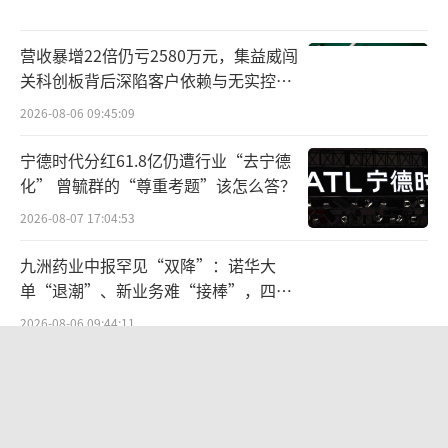
为“专注头皮微生态的功效洗护品牌”。
营收暴增22倍仍亏2580万元，集益威闯
2023年，同样主攻美妆市场的上美股份推
关科创板背后深陷客户依赖与无实控人
出科技美学头皮护理品牌“2032”。同一年，
困局
2026-08-06 09:45:09
国货彩妆品牌橘朵母公司橘宜集团与皮尔法伯
集团达成合作，全权负责高端护发品牌馥绿德
宁德时代分红61.8亿仍遭行业“去宁德
化” 曾毓群的“尊重考题”该怎么答？
雅品牌在中国的全部业务。此外，2022年，华
熙生物推出专注于头皮护理与头发养护的品牌
2026-08-07 17:04:53
三森万物；2024年巨子生物推出头皮护理品牌
九洲药业中报罕见“双降”：诺华大
函得仕；2025年，贝泰妮完成对洗护品牌“浴
单“退潮”、新业务难“接棒”，四大
见”的战略投资……
难关待闯
2026-08-06 09:44:11
品牌争相入局背后是护发市场的快速发
SpaceX股价跳水，一夜蒸发1.5万亿元
展。根据公开数据，2015—2021年中国护发产
2026-08-06 09:45:59
品保持平稳增速发展，2021年护发产品市场规