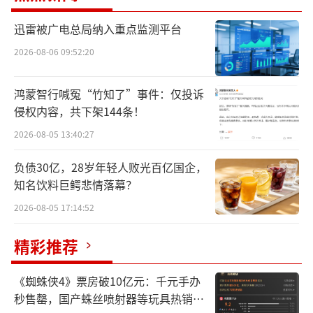
迅雷被广电总局纳入重点监测平台
2026-08-06 09:52:20
鸿蒙智行喊冤“竹知了”事件：仅投诉
侵权内容，共下架144条！
2026-08-05 13:40:27
负债30亿，28岁年轻人败光百亿国企，
知名饮料巨鳄悲情落幕？
2026-08-05 17:14:52
精彩推荐
《蜘蛛侠4》票房破10亿元：千元手办
秒售罄，国产蛛丝喷射器等玩具热销海