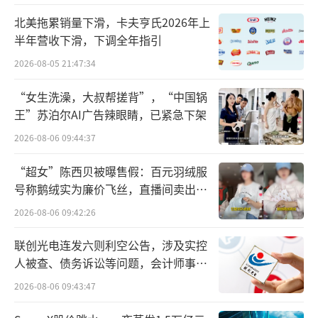
4年成功跻身国内首个百亿美妆企业。而海澜之
北美拖累销量下滑，卡夫亨氏2026年上
家则由周建平掌舵，在赴港招股书中，海澜之
半年营收下滑，下调全年指引
家号称是“2024年全球第二大男装品牌，连续1
2026-08-05 21:47:34
1年在亚洲男装市场位居首位，也是唯一一家年
“女生洗澡，大叔帮搓背”，“中国锅
收入突破百亿的中国男装品牌……”
王”苏泊尔AI广告辣眼睛，已紧急下架
2026-08-06 09:44:37
“超女”陈西贝被曝售假：百元羽绒服
号称鹅绒实为廉价飞丝，直播间卖出超
百万元
2026-08-06 09:42:26
联创光电连发六则利空公告，涉及实控
人被查、债务诉讼等问题，会计师事务
所曾出具“保留意见”
2026-08-06 09:43:47