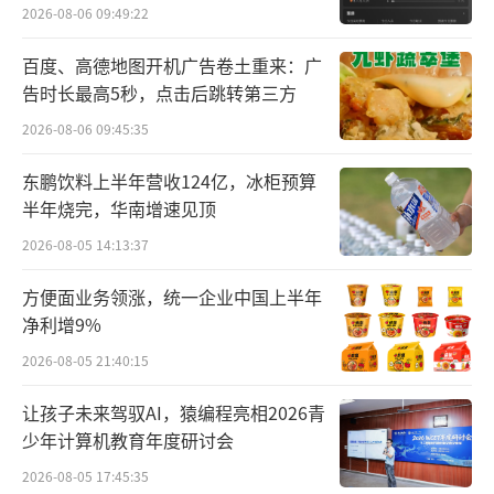
外
2026-08-06 09:49:22
百度、高德地图开机广告卷土重来：广
告时长最高5秒，点击后跳转第三方
2026-08-06 09:45:35
东鹏饮料上半年营收124亿，冰柜预算
半年烧完，华南增速见顶
图源：企查查（截图）
2026-08-05 14:13:37
不过，和珀莱雅联创高调进军饮品行业不
方便面业务领涨，统一企业中国上半年
同，海澜之家的上述布局颇为低调。毕竟，在
净利增9%
上个月，这家“亚洲第一大男装品牌”刚向港
2026-08-05 21:40:15
交所递交了上市申请，谋求继2014年借壳上市
让孩子未来驾驭AI，猿编程亮相2026青
登陆A股之后，正式冲刺“A+H”布局。
少年计算机教育年度研讨会
2026-08-05 17:45:35
珀莱雅由方玉友和其姐夫侯军呈创立，202