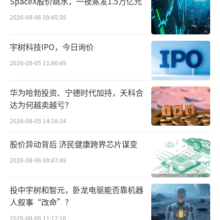
SpaceX股价跳水，一夜蒸发1.5万亿元
2026-08-06 09:45:59
宇树科技IPO，今日询价
2026-08-05 11:46:49
图源：海澜之家招股书（截图）
不过，方玉友进军饮品行业，创立“二次
华为哈勃投资、宁德时代加持，天科合
方”品牌，是去年9月从珀莱雅辞任董事、总经
达为何越卖越亏？
理职务之后。去年4月，二次方（浙江）健康科
2026-08-05 14:16:14
技有限公司（下称“二次方”）正式成立，由
股价异动背后 济民健康跨界芯片谋变
浙江铁定溜溜生物科技有限公司全资持股。企
2026-08-06 09:47:49
查查显示，杭州方侠客投资有限公司持有后者8
0%股份，方玉友正是方侠客投资的控制人。
投中宇树和智元，卧龙电驱能否靠机器
人叙事“改命”？
2026-08-06 11:12:16