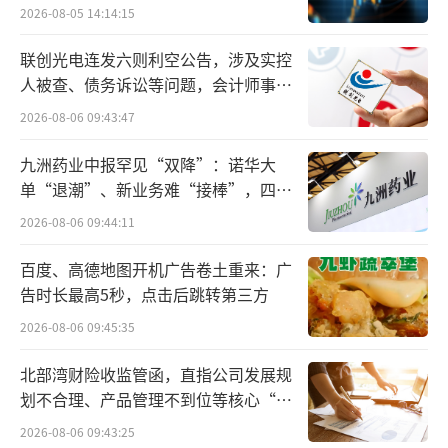
验
2026-08-05 14:14:15
联创光电连发六则利空公告，涉及实控
人被查、债务诉讼等问题，会计师事务
所曾出具“保留意见”
2026-08-06 09:43:47
九洲药业中报罕见“双降”：诺华大
单“退潮”、新业务难“接棒”，四大
难关待闯
2026-08-06 09:44:11
百度、高德地图开机广告卷土重来：广
告时长最高5秒，点击后跳转第三方
2026-08-06 09:45:35
北部湾财险收监管函，直指公司发展规
划不合理、产品管理不到位等核心“痛
点”
2026-08-06 09:43:25