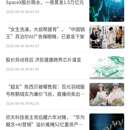
SpaceX股价跳水，一夜蒸发1.5万亿元
2026-08-06 09:45:59
“女生洗澡，大叔帮搓背”，“中国锅
王”苏泊尔AI广告辣眼睛，已紧急下架
2026-08-06 09:44:37
股价异动背后 济民健康跨界芯片谋变
2026-08-06 09:47:49
“超女”陈西贝被曝售假：百元羽绒服
号称鹅绒实为廉价飞丝，直播间卖出超
百万元
2026-08-06 09:42:26
欣天科技易主背后藏六年对赌，“华为
概念+AI营销”溢价难掩52亿重资产考