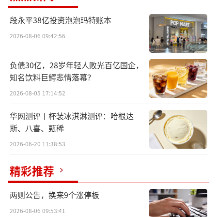
轻食KPRO“三合一”模式，叠加文商旅融合特
段永平38亿投资泡泡玛特账本
色，融入京绣等非遗元素。
2026-08-06 09:42:56
其中，肯律轻食“安心好品质均衡好轻
负债30亿，28岁年轻人败光百亿国企，
食”理念，打造咖啡社交概念店等创新消费空
知名饮料巨鳄悲情落幕？
间。
2026-08-05 17:14:52
值得注意的是，肯德基北京第600店公益版
华网测评丨杯装冰淇淋测评：哈根达
图扩容，食物驿站三年实现“十倍增长”，将
斯、八喜、甄稀
过最佳赏味期但在保质期内的余量食物，免费
2026-06-20 11:38:53
发放给户外工作者等群体，减少浪费的同时传
精彩推荐
递温暖。
（责任编辑：zx0280）
两则公告，换来9个涨停板
2026-08-06 09:53:41