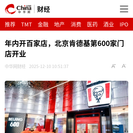
财经
推荐
TMT
金融
地产
消费
医药
酒业
IPO
年内开百家店，北京肯德基第600家门
店开业
中华网财经
2025-12-10 10:51:37