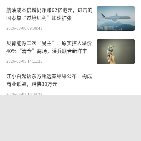
航油成本倍增仍净赚62亿港元，进击的
国泰靠“过境红利”加速扩张
2026-08-06 09:38:43
贝肯能源二次“易主”：原实控人溢价
40%“清仓”离场，潘兵联合新洋丰、
宏科百世拟入主
2026-08-05 14:11:25
江小白起诉东方甄选案结果公布：构成
商业诋毁，赔偿30万元
2026-08-03 16:34:22
东鹏饮料上半年营收124亿，冰柜预算
半年烧完，华南增速见顶
2026-08-05 14:13:37