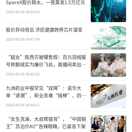
SpaceX股价跳水，一夜蒸发1.5万亿元
4年下半年起，加盟店平均杯量持续下滑，多数
2026-08-06 09:45:59
门店陷入“入不敷出”的困境。
股价异动背后 济民健康跨界芯片谋变
《中国经营报》报道称，2025年5月，30
2026-08-06 09:47:49
余名加盟商集体前往喜茶深圳总部维权，要求
提升品牌支持力度。
“超女”陈西贝被曝售假：百元羽绒服
号称鹅绒实为廉价飞丝，直播间卖出超
喜茶的战略困境，还源于高端定位与下沉
百万元
市场的天然冲突，品牌调性遭遇稀释。
2026-08-06 09:42:26
九洲药业中报罕见“双降”：诺华大
为抢占低线城市份额，喜茶要求加盟商选
单“退潮”、新业务难“接棒”，四大
择古茗、茶百道等大众品牌聚集的“黄金点
难关待闯
2026-08-06 09:44:11
位”，扎堆布局加剧区域竞争；同时将产品价
格带下调至15-19元，甚至推出10元以下单品，
“女生洗澡，大叔帮搓背”，“中国锅
王”苏泊尔AI广告辣眼睛，已紧急下架
直接切入大众品牌价格区间。