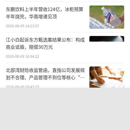
方向。
东鹏饮料上半年营收124亿，冰柜预算
截至2025年10月，极海品牌监测数据显
半年烧完，华南增速见顶
示，喜茶门店总数降至3930家，较去年同期净
2026-08-05 14:13:37
减少680家，后续窄门餐眼统计更显示门店数进
江小白起诉东方甄选案结果公布：构成
一步缩水至3883家。
商业诋毁，赔偿30万元
2026-08-03 16:34:22
战斗蚂蚁新物种战略咨询联合创始人陈颖
颖认为，喜茶靠开创性的“芝士茶”新物种起
北部湾财险收监管函，直指公司发展规
家，走的就是品质和创新路线，基因如此，如
划不合理、产品管理不到位等核心“痛
点”
今回归自身的品牌价值与定位是正确的选择，
2026-08-06 09:43:25
只可惜品牌热度已大不如前，醒悟得有些晚。
《伦敦合伙人》开播在即：出海创业试
能否重新翻盘，还要看喜茶是否能再造出下一
水“国货集群”模式，带动入境消费反
个明星新物种，若能成功，也能顺利实现IPO。
向种草
2026-08-07 15:17:50
此外，喜茶还谋求海外市场。截至2025年