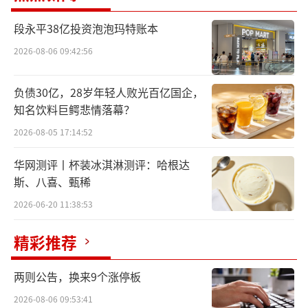
“万象城去年换位置，恒隆现在也换”，
段永平38亿投资泡泡玛特账本
当济南恒隆广场店调整位置时，一位消费者感
2026-08-06 09:42:56
叹道。
负债30亿，28岁年轻人败光百亿国企，
2025年，多家媒体报道，喜茶关闭了近70
知名饮料巨鳄悲情落幕？
0家门店。
2026-08-05 17:14:52
喜茶曾是“高端茶饮”的标杆品牌，2025
华网测评丨杯装冰淇淋测评：哈根达
年的关键词是“收缩”与“回归”。喜茶因加
斯、八喜、甄稀
盟模式失控与下沉策略失当，陷入“关店
2026-06-20 11:38:53
潮”困境，随后通过暂停加盟、重启高端体
精彩推荐
验、发力海外市场，开启了纠错战略。
两则公告，换来9个涨停板
据了解，2022年底，坚持十年直营的喜茶
为应对市场竞争压力，首次开放“事业合
2026-08-06 09:53:41