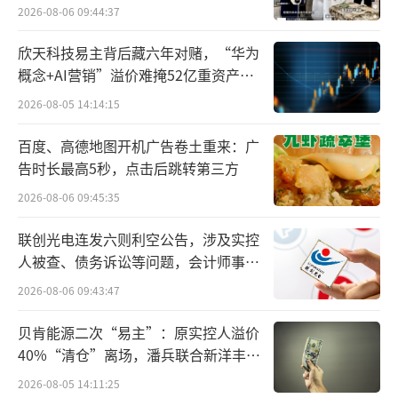
2026-08-06 09:44:37
但降价并未同步降低成本。40-50平方米加
欣天科技易主背后藏六年对赌，“华为
盟店装修费用起步10万元，远高于同类品牌，
概念+AI营销”溢价难掩52亿重资产考
而小店型缺乏传统直营大店的设计感与社交属
验
2026-08-05 14:14:15
性，导致“高端形象”与“平价产品”形成割
裂，消费者认知模糊。
百度、高德地图开机广告卷土重来：广
告时长最高5秒，点击后跳转第三方
一位消费者表示：“现在的喜茶已经配不
2026-08-06 09:45:35
上这种（恒隆）豪华店面了。”
联创光电连发六则利空公告，涉及实控
面对加盟体系的信任危机，喜茶于2025年2
人被查、债务诉讼等问题，会计师事务
所曾出具“保留意见”
月宣布暂停招募新加盟商，在内部信中坦
2026-08-06 09:43:47
言“过去出于资本考量的价格战与盲目扩张，
贝肯能源二次“易主”：原实控人溢价
导致行业同质化严重、门店过剩”，明确提
40%“清仓”离场，潘兵联合新洋丰、
出“不参与规模内卷，回归产品本质”的转型
宏科百世拟入主
2026-08-05 14:11:25