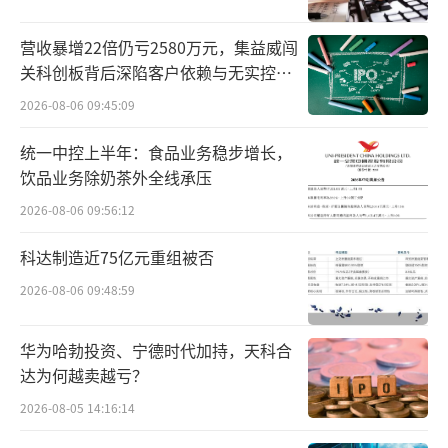
伙”加盟模式，将扩张重心指向非一线城市。
营收暴增22倍仍亏2580万元，集益威闯
这一决策曾让品牌实现规模爆发，2023年底门
关科创板背后深陷客户依赖与无实控人
店数突破3200家，其中加盟店超2300家，规模
困局
2026-08-06 09:45:09
同比增长280%。但快速扩张的背后，是加盟模
式与品牌高端定位的根本矛盾。
统一中控上半年：食品业务稳步增长，
饮品业务除奶茶外全线承压
一位消费者五年前第一次喝喜茶时表
2026-08-06 09:56:12
示：“那时候每次买要排很长队，一杯好像也
科达制造近75亿元重组被否
要快30块，之后减配了也便宜了”。
2026-08-06 09:48:59
为维持品质标准，喜茶对加盟店提出严苛
要求：水果、小料开封后4小时必须报损，手工
华为哈勃投资、宁德时代加持，天科合
达为何越卖越亏？
现制流程影响出杯效率，线上监控系统增加人
力成本；更关键的是，品牌供应给加盟商的物
2026-08-05 14:16:14
料价格高于市场价，热门商圈单店投资大，202