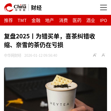
财经
推荐
TMT
金融
地产
消费
医药
酒业
IPO
复盘2025丨为错买单，喜茶纠错收
缩、奈雪的茶仍在亏损
中华网财经
2026-01-12 09:56:40