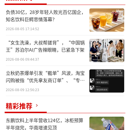
现，各大机构都预测其将重回高速增长增长态
负债30亿，28岁年轻人败光百亿国企，
势，如果不出意外的话，农夫山泉将在2025年
知名饮料巨鳄悲情落幕？
首次跨过年营收超500亿的新台阶。
2026-08-05 17:14:52
在农夫山泉年末举行的经销商大会上，就
“女生洗澡，大叔帮搓背”，“中国锅
再次重申了“做强水、做大茶、拓新品”的核
王”苏泊尔AI广告辣眼睛，已紧急下架
心发展战略。
2026-08-06 09:44:37
而农夫山泉的即饮茶和包装水两大核心业
立秋奶茶爆单引发“截单”风波，淘宝
务板块的快速增长，成为机构看好的重要原
闪购被指“优先拿友商订单”、“专挑
贵的拿”
因。
2026-08-09 12:56:23
比如高盛做出上述预测的主要原因，就是
精彩推荐
主要受惠于包装水及茶饮品增长略胜预期，以
东鹏饮料上半年营收124亿，冰柜预算
及净利润率温和扩张。
半年烧完，华南增速见顶