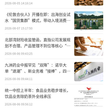
2026-08-05 14:16:14
而中金公司更是预计农夫山泉的果汁业务
《伦敦合伙人》开播在即：出海创业试
在下半年将延续上半年增速，全年收入同比超
水“国货集群”模式，带动入境消费反
过20%增长，主要由水溶C100产品带动，NFC
向种草
2026-08-07 15:17:50
果汁及17.5橙亦表现强劲。
北部湾财险收监管函，直指公司发展规
从市场层面来看，农夫山泉上半年通过山
划不合理、产品管理不到位等核心“痛
点”
姆会员商店推出的咖啡系列，以及新上市的有
2026-08-06 09:43:25
糖茶“冰茶”市场反馈均比较好，这也为农夫
九洲药业中报罕见“双降”：诺华大
山泉在两大核心业务之外注入新的增长动力。
单“退潮”、新业务难“接棒”，四大
难关待闯
2026-08-06 09:44:11
除此之外，在2025年，原料端的成本下
行，也给农夫山泉在盈利能力方面带来了更大
统一中控上半年：食品业务稳步增长，
饮品业务除奶茶外全线承压
的空间。
2026-08-06 09:56:12