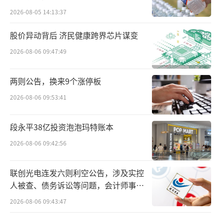
而星辰则在研报中指出，2025年，农夫山
2026-08-05 14:13:37
泉的包装水业务将重新恢复销售动力。非水饮
股价异动背后 济民健康跨界芯片谋变
料业务增长将保持两位数的强劲势头。其中，
2026-08-06 09:47:49
受惠于强大的产品差异化及渠道扩张，2025年
下半年，预计农夫山泉的即饮茶业务销售同比
两则公告，换来9个涨停板
增长20%，包装水销售同比增长14%。
2026-08-06 09:53:41
里昂则表示，农夫山泉的茶类产品表现突
段永平38亿投资泡泡玛特账本
出，预计同比增长达35%，而其瓶装水市场份
额也将持续回升。
2026-08-06 09:42:56
今年上半年，农夫山泉就已经交出了一份
联创光电连发六则利空公告，涉及实控
亮眼的成绩单。其中，包装水业务实现收益94.
人被查、债务诉讼等问题，会计师事务
所曾出具“保留意见”
43亿元，同比增长10.7%，占总营收比重36.
2026-08-06 09:43:47
9%，利润率更回升至35%，基本回到舆论风波