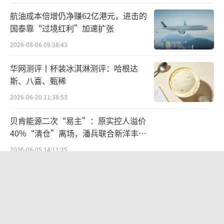
PET、糖等主要原材料的价格一直处在低
航油成本倍增仍净赚62亿港元，进击的
位，再加上农夫山泉不断调整产品结构，降低
国泰靠“过境红利”加速扩张
销售与管理费用，无疑将进一步提升公司的毛
2026-08-06 09:38:43
利率和净利率。
华网测评丨杯装冰淇淋测评：哈根达
所以，在2025年，农夫山泉不仅会在营收
斯、八喜、甄稀
层面创下新高，盈利能力方面也将再度得到加
2026-06-20 11:38:53
强，进一步夯实自己“水茅”的市场地位。
贝肯能源二次“易主”：原实控人溢价
展望未来，农夫山泉除了继续夯实自己在
40%“清仓”离场，潘兵联合新洋丰、
宏科百世拟入主
茶饮料和包装水领域的市场地位外，不断的培
2026-08-05 14:11:25
育下一个“东方树叶”成为了重要拓展方向。
营收暴增22倍仍亏2580万元，集益威闯
关科创板背后深陷客户依赖与无实控人
就目前来看，农夫山泉有意放缓了推新节
困局
2026-08-06 09:45:09
奏，但2025年推出的“冰茶”或将成为重点扶
持对象。