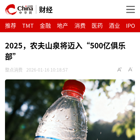
财经
推荐
TMT
金融
地产
消费
医药
酒业
IPO
2025，农夫山泉将迈入“500亿俱乐
部”
整点消费
2026-01-16 10:18:57