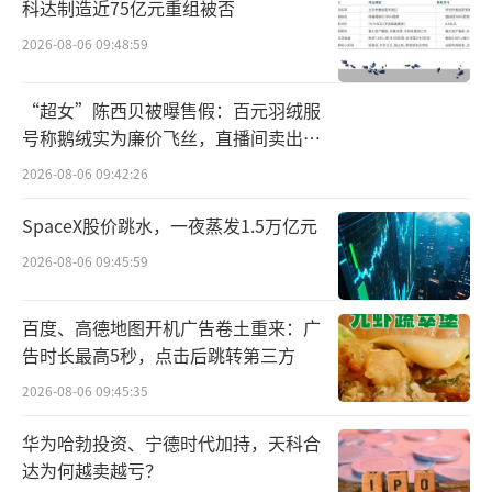
科达制造近75亿元重组被否
前的健康水平；茶饮料首次突破半年百亿关
2026-08-06 09:48:59
口，以100.89亿元的营收同比增长19.7%，营
收占比攀升至39.4%，正式超越包装水，成为
“超女”陈西贝被曝售假：百元羽绒服
集团第一增长引擎……
号称鹅绒实为廉价飞丝，直播间卖出超
百万元
2026-08-06 09:42:26
按照机构预测的增速来看，两大核心业务
下半年的表现要比上半年表现更好。而上半
SpaceX股价跳水，一夜蒸发1.5万亿元
年，农夫山泉的营收为256.2亿元。因此，全年
2026-08-06 09:45:59
营收超过500亿对农夫山泉而言并不难。
百度、高德地图开机广告卷土重来：广
值得一提的是，除了上述两大核心业务之
告时长最高5秒，点击后跳转第三方
外，其他品类也是农夫山泉发力的重要方向。
2026-08-06 09:45:35
比如星辰就在研报中表示：“即饮果汁、咖啡
华为哈勃投资、宁德时代加持，天科合
等其他非水饮料类别将成为农夫山泉新的收入
达为何越卖越亏？
及利润增长驱动力”。