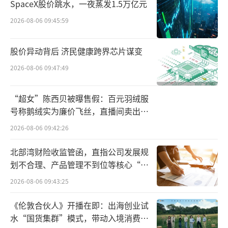
SpaceX股价跳水，一夜蒸发1.5万亿元
粥等在华业务以及银鹭位于福建、安徽、湖
2026-08-06 09:45:59
北、山东和四川的5家企业的全部股权出售。时
隔近十年后的2022年，陈清水、陈延河、陈延
股价异动背后 济民健康跨界芯片谋变
富通过合同取得厦门银鹭食品集团有限公司控
2026-08-06 09:47:49
制权，银鹭又重回创始人家族手中。
“超女”陈西贝被曝售假：百元羽绒服
号称鹅绒实为廉价飞丝，直播间卖出超
百万元
图源：爱企查（截图）
2026-08-06 09:42:26
不过，拿回银鹭控制权的陈清水并没有亲
北部湾财险收监管函，直指公司发展规
划不合理、产品管理不到位等核心“痛
自掌舵，而是将银鹭交给了他的子女。目前，
点”
在银鹭的高管团队中，陈延河是董事长兼总经
2026-08-06 09:43:25
理，陈延富是董事，陈鸳鸯则担任集团执行副
《伦敦合伙人》开播在即：出海创业试
总裁。
水“国货集群”模式，带动入境消费反