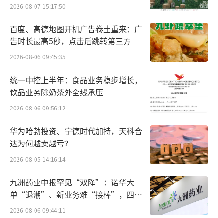
向种草
2026-08-07 15:17:50
从双泓元的成立时间来看，就是雀巢入股
银鹭的2011年，并且注册了多个“BASHA
百度、高德地图开机广告卷土重来：广
告时长最高5秒，点击后跳转第三方
O”“佰朔”“取饮”等商标，而佰朔厦门也是
在这一年投资设立。2012年，陈清水还创办了
2026-08-06 09:45:35
厦门保沣集团，主要从事铝制易拉盖的生产、
统一中控上半年：食品业务稳步增长，
加工业务，号称是“行业中配套最完整、智能
饮品业务除奶茶外全线承压
化、自动化程度最高的铝制易拉盖生产企业，
2026-08-06 09:56:12
也是全球单体规模最大的铝质易拉盖生产基
华为哈勃投资、宁德时代加持，天科合
地”。现在，陈延富是保沣集团的董事长。
达为何越卖越亏？
而陈清水的双泓元除了投资设立佰朔厦门
2026-08-05 14:16:14
之外，还于2014年在香港投资设立了一家
九洲药业中报罕见“双降”：诺华大
叫“佰朔有限公司”的私人股份有限公司，而
单“退潮”、新业务难“接棒”，四大
难关待闯
这家公司也在2020年成功注册了多个“BASHA
2026-08-06 09:44:11