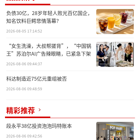
负债30亿，28岁年轻人败光百亿国企，
知名饮料巨鳄悲情落幕？
2026-08-05 17:14:52
“女生洗澡，大叔帮搓背”，“中国锅
图源：爱企查（截图）
王”苏泊尔AI广告辣眼睛，已紧急下架
值得一提的是，双泓元正是创始人陈清水
2026-08-06 09:44:37
及其家族掌控的企业，陈清水持股40.6963%，
科达制造近75亿元重组被否
为公司实际控人制。另有黄濆花、陈延富、陈
2026-08-06 09:48:59
延河、陈阿菊、陈鸳鸯各持有8%-10%不等的
股份。据媒体公开报道，陈延河、陈延富均为
精彩推荐
陈清水之子，陈鸳鸯为陈清水之女。
段永平38亿投资泡泡玛特账本
对于陈清水，业界早已十分熟悉。
2026-08-06 09:42:56