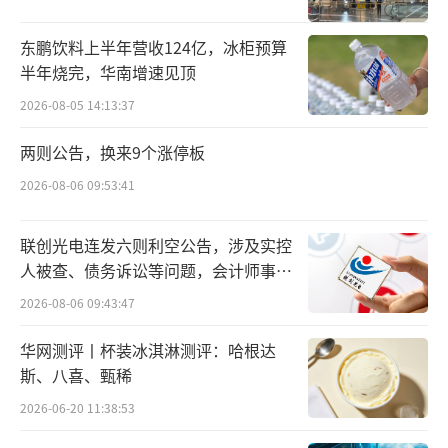
生于1956年的陈清水虽然只有高中学历，
但其创立的银鹭不仅是家喻户晓的品牌，从罐
东鹏饮料上半年营收124亿，冰柜预算
半年烧完，华南增速见顶
头食品起家，逐步衍生至八宝粥、花生奶、椰
子汁等饮品，更是在2007年卖到了30亿。
2026-08-05 14:13:37
两则公告，换来9个涨停板
2011年，雀巢入股银鹭，持股60%，并在
2026-08-06 09:53:41
2017年和2018年先后收购了剩余的40%股权，
从2018年银鹭正式成为外商独资企业。在雀巢
联创光电连发六则利空公告，涉及实控
的操盘下，2013年，银鹭创下了111亿元的销
人被查、债务诉讼等问题，会计师事务
售纪录，银鹭花生奶成为销售额突破60亿元的
所曾出具“保留意见”
2026-08-06 09:43:47
大单品。后来，银鹭的业绩表现日渐下滑，至2
019年仅剩50.65亿元，于是，雀巢准备将银鹭
华网测评丨杯装冰淇淋测评：哈根达
斯、八喜、甄稀
出售。
2026-06-20 11:38:53
2020年，雀巢将银鹭花生牛奶和罐装八宝