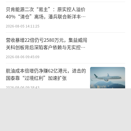
O”“佰朔”商标，涵盖方便食品、啤酒饮料
贝肯能源二次“易主”：原实控人溢价
等，并又设立了一家“厦门佰朔餐饮管理有限
40%“清仓”离场，潘兵联合新洋丰、
公司”。
宏科百世拟入主
2026-08-05 14:11:25
由此可见，在失去银鹭控制权的这些年，
营收暴增22倍仍亏2580万元，集益威闯
陈清水家族并没有“坐享其成”，而是不断在
关科创板背后深陷客户依赖与无实控人
困局
为“创业”做准备。
2026-08-06 09:45:09
虽然“BASAO”并不算新，但如今随
航油成本倍增仍净赚62亿港元，进击的
国泰靠“过境红利”加速扩张
着“BASAO（佰朔）”即饮产品的问世，是否
也意味着陈清水这个国内食品饮料行业大佬的
2026-08-06 09:38:43
再创业项目已经逐步落地？
欣天科技易主背后藏六年对赌，“华为
概念+AI营销”溢价难掩52亿重资产考
卖“不一样的”茶饮料
验
2026-08-05 14:14:15
目前，“BASAO”至少开设了四个账号，