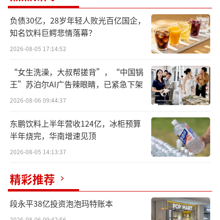
24年的15.02亿元增至2025年的50.29亿元，同
负债30亿，28岁年轻人败光百亿国企，
比增长高达234.9%，盈利能力显著提升。
知名饮料巨鳄悲情落幕？
2026-08-05 17:14:52
从渠道端来看，线下门店为老铺黄金贡献
了总收入的82.9%，为核心销售渠道。同期，
“女生洗澡，大叔帮搓背”，“中国锅
王”苏泊尔AI广告辣眼睛，已紧急下架
线上收入占比也较2024年进一步提升，达到17.
1%。老铺黄金方面表示，其线上线下的业绩增
2026-08-06 09:44:37
长主要源于品牌形成的市场绝对优势、产品的
东鹏饮料上半年营收124亿，冰柜预算
推新迭代，以及报告期内新增10家门店、优化
半年烧完，华南增速见顶
扩容9家门店带来的营收贡献。目前，老铺黄金
2026-08-05 14:13:37
会员达61万名，同比增长达74.3%，消费人群
精彩推荐
持续扩大。
在线下布局中，截至2025年12月31日，老
段永平38亿投资泡泡玛特账本
铺黄金已在国内16座城市共开设45家直营门
2026-08-06 09:42:56