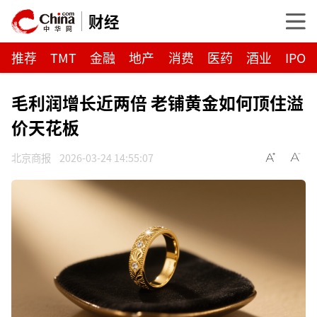
财经
推荐
TMT
金融
地产
消费
医药
酒业
IPO
毛利润增长近两倍 老铺黄金如何顶住溢
价天花板
北京商报
2026-03-24 14:55:07