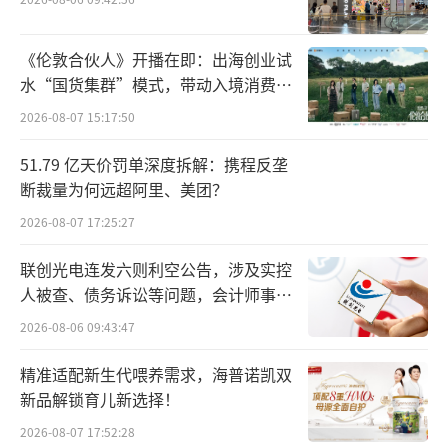
店，全部位于包括SKP系和万象城系在内的知
《伦敦合伙人》开播在即：出海创业试
名商业中心，试图通过入驻头部消费地标，与
水“国货集群”模式，带动入境消费反
国际一线大牌争夺高净值人群。
向种草
2026-08-07 15:17:50
根据弗若斯特沙利文的资料，2025年，在
51.79 亿天价罚单深度拆解：携程反垄
全球奢侈品集团中，老铺黄金在中国内地的单
断裁量为何远超阿里、美团？
个商场店效、坪效均排名首位，其消费者与路
2026-08-07 17:25:27
易威登、爱马仕等国际五大奢侈品牌的消费者
联创光电连发六则利空公告，涉及实控
平均重合率达到82.4%。
人被查、债务诉讼等问题，会计师事务
所曾出具“保留意见”
不过，要客研究院院长周婷表示，现阶
2026-08-06 09:43:47
段，老铺黄金与奢侈品牌之间仍有差距，其成
精准适配新生代喂养需求，海普诺凯双
功更多依托于市场红利，而非品牌自身的核心
新品解锁育儿新选择！
竞争力。目前老铺黄金业绩增幅还会受制于金
2026-08-07 17:52:28