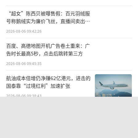
为附加的价值体系，本身具备一定的品牌溢价
“超女”陈西贝被曝售假：百元羽绒服
空间。但溢价的天花板，核心取决于由艺术诠
号称鹅绒实为廉价飞丝，直播间卖出超
释、潮流创新、社会符号价值等维度构建的品
百万元
2026-08-06 09:42:26
牌力。目前国内多数定位高端的黄金品牌，产
百度、高德地图开机广告卷土重来：广
品大多仍停留在工艺与文化堆砌的工艺品层
告时长最高5秒，点击后跳转第三方
面，并未达到具备不可替代价值的艺术品级
2026-08-06 09:45:35
别，很难支撑高溢价。黄金品牌只有真正筑牢
品牌力、实现产品价值与定价匹配的品牌，才
航油成本倍增仍净赚62亿港元，进击的
国泰靠“过境红利”加速扩张
能长期站稳高端市场。
（责任编辑：zx0600）
2026-08-06 09:38:43
两则公告，换来9个涨停板
2026-08-06 09:53:41