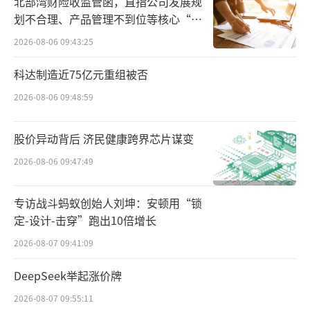
北部湾财险收监管函，直指公司发展规
“老铺黄金所有经营假设的前提，是金价
划不合理、产品管理不到位等核心“痛
点”
会持续上涨，而这一假设显然不成立。”周婷
2026-08-06 09:43:25
认为，金价不可能永远上行，一旦金价出现明
科达制造近75亿元重组被否
显下行，老铺黄金或将承担巨大的业绩压力与
2026-08-06 09:48:59
现金流风险。
股价异动背后 济民健康跨界芯片谋变
华西证券指出，现阶段黄金饰品已由原来
的渠道模式驱动，转变为产品及品牌驱动。老
2026-08-06 09:47:49
铺黄金卡位高端古法黄金赛道，深度融合中国
专访战斗蚂蚁创始人刘坤：安顿用“锁
传统文化与现代设计时尚理念，凭借定位鲜明
定-设计-击穿”跑出10倍增长
并逐步崛起的品牌势能及鲜活的产品力，迅速
2026-08-07 09:41:09
占领消费者心智。
DeepSeek举起涨价牌
周婷认为，国内高端黄金珠宝品牌的底层
2026-08-07 09:55:11
逻辑，本质是以黄金材质为基础、工艺与文化