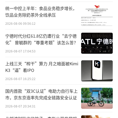
价波动，缺乏奢侈品牌所拥有的抗周期能力，
统一中控上半年：食品业务稳步增长，
本质上仍属于黄金销售品牌，需要继续增强品
饮品业务除奶茶外全线承压
牌力，摆脱金价的波动。
2026-08-06 09:56:12
尽管采取“一口价”策略，老铺黄金也受
宁德时代分红61.8亿仍遭行业“去宁德
到金价波动影响。2025年前两次调价后黄金价
化” 曾毓群的“尊重考题”该怎么答？
格上涨，导致报告期内集团毛利率较以往下滑
2026-08-07 17:04:53
至37.6%，而在集团2025年10月第三次调价
上线三天“榨干”算力 月之暗面被Kimi
后，毛利率重新回到40%以上。
K3“逼”着IPO
老铺黄金表示，毛利率的短期波动并未影
2026-08-07 16:25:22
响集团收益。目前，与国内多数按“金价+工
国内首款“双3C认证”电助力自行车上
费”计价的黄金品牌相比，老铺黄金的毛利率
市，京东京造率先完成全链路安全认证
高于前者，但与毛利率可达60%的国际奢侈品
2026-08-07 20:34:31
珠宝品牌相比仍有差距。