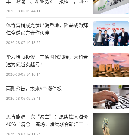
单“退潮”、新业务难“接棒”，四大
务。“因为只要卖出去就得加税，收过来它自
难关待闯
2026-08-06 09:44:11
己也消化不了了。”
体育营销成光伏出海重地，隆基成为拜
另一方面，黄金变现以后再购入的成本更
仁全球官方合作伙伴
高了，消费者出金的意愿也受到抑制。不止一
2026-08-07 10:18:25
位受访业内人士透露，目前水贝已经出现个别
华为哈勃投资、宁德时代加持，天科合
加价回收黄金的现象，回收价比大盘价还要高
达为何越卖越亏？
上几块。“这算是一种新的内卷。不过加价买
2026-08-05 14:16:14
来的旧料可以和批发商换货，比直接拿货的成
本要低很多。”
两则公告，换来9个涨停板
2026-08-06 09:53:41
定价尚未统一、各方持续观望，以旧换
新、赴港买金再引关注
贝肯能源二次“易主”：原实控人溢价
40%“清仓”离场，潘兵联合新洋丰、
新政落地后，水贝市场的黄金零售商家们
宏科百世拟入主
2026-08-05 14:11:25