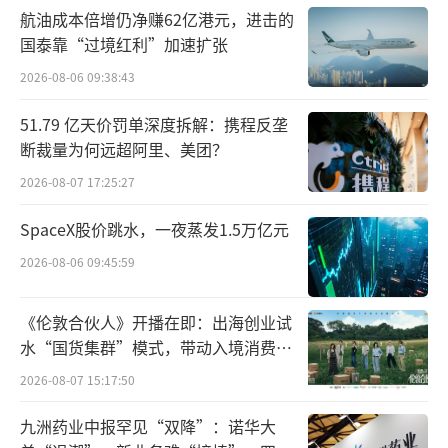
航油成本倍增仍净赚62亿港元，进击的
国泰靠“过境红利”加速扩张
2026-08-06 09:38:43
51.79 亿天价罚单深度拆解：携程反垄
断裁量为何远超阿里、美团？
2026-08-07 17:25:27
SpaceX股价跳水，一夜蒸发1.5万亿元
2026-08-06 09:45:59
《伦敦合伙人》开播在即：出海创业试
水“国货集群”模式，带动入境消费反
新政影响同样传导到了回收端。有黄金回
向种草
2026-08-07 15:17:50
收商向记者透露，近期回收黄金的上游公司变
九洲药业中报罕见“双降”：诺华大
少了，业内某头部公司也停止了黄金回收业