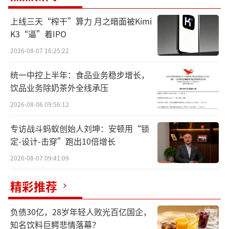
上线三天“榨干”算力 月之暗面被Kimi
K3“逼”着IPO
2026-08-07 16:25:22
统一中控上半年：食品业务稳步增长，
饮品业务除奶茶外全线承压
2026-08-06 09:56:12
专访战斗蚂蚁创始人刘坤：安顿用“锁
定-设计-击穿”跑出10倍增长
水贝实时大屏显示，目前其已将投资金与
2026-08-07 09:41:09
首饰金分类标注，较大盘价上浮不同程度。其
中，首饰金价已突破1100元/克，较大盘上浮约
精彩推荐
150元。
负债30亿，28岁年轻人败光百亿国企，
多位受访黄金商户透露新政影响颇大，其
知名饮料巨鳄悲情落幕？