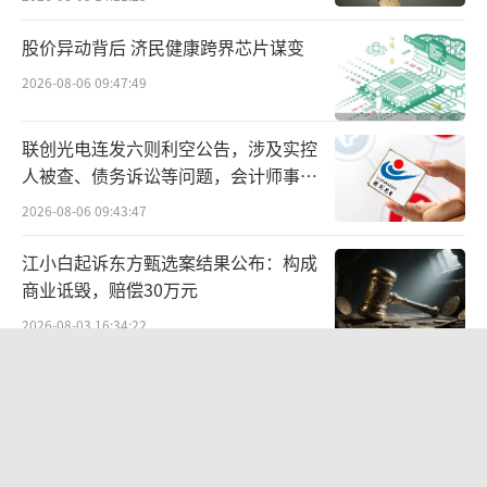
多以“结料”模式应对冲击。即以旧换新，客
户自带黄金旧料并支付相应工费——如此便能避
股价异动背后 济民健康跨界芯片谋变
开税收新政的影响。旧料换新目前市场上执行
2026-08-06 09:47:49
标准不一，有的是一比一换，有的按实际成色
折算。
联创光电连发六则利空公告，涉及实控
人被查、债务诉讼等问题，会计师事务
因此，打金店的生意也在变好。记者从上
所曾出具“保留意见”
2026-08-06 09:43:47
海某家线下金店了解到，打金损耗由商家承
江小白起诉东方甄选案结果公布：构成
担，平均工费在20元/克左右，相比直接购买金
商业诋毁，赔偿30万元
饰划算很多。店家表示，每天都会有客人将银
2026-08-03 16:34:22
行购买的金条送来加工，最近打金生意确实有
好一些。
国内首款“双3C认证”电助力自行车上
市，京东京造率先完成全链路安全认证
值得注意的是，零售端定价出现调整后，
2026-08-07 20:34:31
内地与港澳地区金价差值扩大，赴澳港买金的