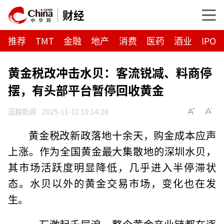
财经
推荐
TMT
金融
地产
消费
医药
酒业
IPO
黄金税改冲击水贝：客流锐减、料商停
摆，有头部平台暂停回收黄金
蓝鲸新闻
2025-11-12 10:14:28
黄金税改新政落地十余天，购金成本应声
上涨。作为全国黄金最大集散地的深圳水贝，
其市场活跃度明显降低，几乎进入半停滞状
态。水贝以外的黄金交易市场，变化也在发
生。
一石激起千层浪，整个黄金产业链都在逐