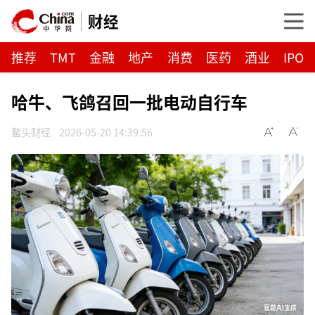
财经
推荐
TMT
金融
地产
消费
医药
酒业
IPO
哈牛、飞鸽召回一批电动自行车
鳌头财经
2026-05-20 14:39:56