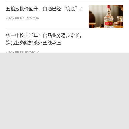
五粮液批价回升，白酒已经“筑底”？
2026-08-07 15:52:04
统一中控上半年：食品业务稳步增长，
饮品业务除奶茶外全线承压
2026-08-06 09:56:12
“女生洗澡，大叔帮搓背”，“中国锅
王”苏泊尔AI广告辣眼睛，已紧急下架
2026-08-06 09:44:37
航油成本倍增仍净赚62亿港元，进击的
国泰靠“过境红利”加速扩张
2026-08-06 09:38:43
宁德时代分红61.8亿仍遭行业“去宁德