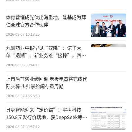
体育营销成光伏出海重地，隆基成为拜
仁全球官方合作伙伴
2026-08-07 10:18:25
九洲药业中报罕见“双降”：诺华大
单“退潮”、新业务难“接棒”，四大
难关待闯
2026-08-06 09:44:11
上市后首遇业绩回调 老板电器将完成代
际交棒 少帅掌舵闯存量周期
2026-08-07 16:26:59
具身智能迎来“定价锚”！宇树科技
150.8元发行价落地，获DeepSeek等豪
华战配加持
2026-08-07 09:57:12