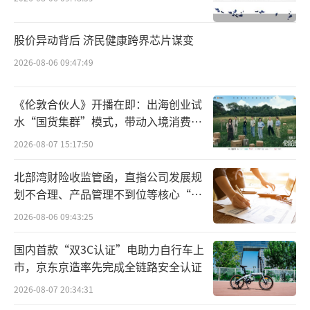
股价异动背后 济民健康跨界芯片谋变
2026-08-06 09:47:49
《伦敦合伙人》开播在即：出海创业试
水“国货集群”模式，带动入境消费反
向种草
2026-08-07 15:17:50
北部湾财险收监管函，直指公司发展规
划不合理、产品管理不到位等核心“痛
点”
2026-08-06 09:43:25
国内首款“双3C认证”电助力自行车上
市，京东京造率先完成全链路安全认证
2026-08-07 20:34:31