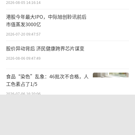
2026-08-05 14:16:14
000Nm³/h高性能碱性电解槽，单位能耗低至4.
2kWh/Nm³，电流密度和产氢规模均处于全球
港股今年最大IPO，中际旭创聆讯前后
第一梯队
市值蒸发3000亿
2026-07-20 09:47:57
战略层面，公司展现出果断的调整能力。2
025年10月23日，公司董事会审议通过终止202
股价异动背后 济民健康跨界芯片谋变
3年度25.6亿元光伏硅片扩产定增的议案，同日
2026-08-06 09:47:49
推出12.92亿元的新定增方案，全部资金投向零
食品“染色”乱象：46批次不合格，人
碳智能化制造工厂、年产700套绿电智能制氢装
工色素占了1/5
备及研发中心项目。
2026-07-06 16:20:06
这一战略转向标志着公司放弃光伏产能扩
最高涨幅30%！2026年7月储能全产业
张，将资源全面聚焦于高景气度的节能装备和
链迎来集体涨价潮
氢能赛道。对于仍处于亏损的光伏硅片业务，
2026-08-06 10:01:08
公司已主动收缩自有产能，全面转向代工模