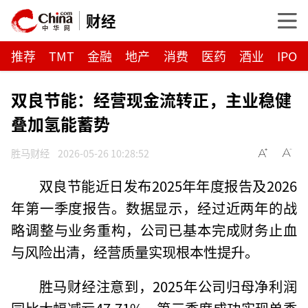
财经
推荐
TMT
金融
地产
消费
医药
酒业
IPO
双良节能：经营现金流转正，主业稳健
叠加氢能蓄势
胜马财经
2026-05-26 10:28:52
双良节能近日发布2025年年度报告及2026
年第一季度报告。数据显示，经过近两年的战
略调整与业务重构，公司已基本完成财务止血
与风险出清，经营质量实现根本性提升。
胜马财经注意到，2025年公司归母净利润
同比大幅减亏47.71%，第三季度成功实现单季