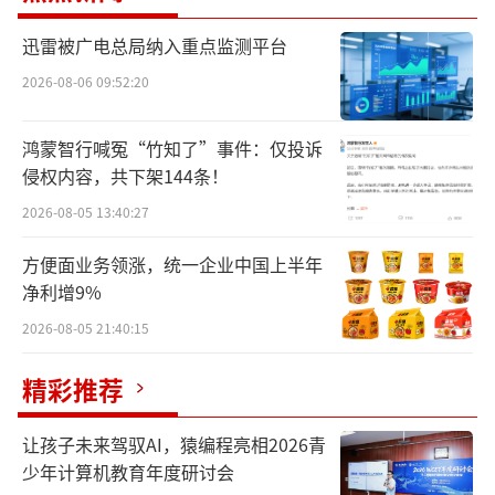
值得注意的是，公司2025年第三季度单季
迅雷被广电总局纳入重点监测平台
实现归母净利润5317.79万元，同比增长164.7
2026-08-06 09:52:20
5%，成功实现单季扭亏为盈，展现出较强的经
营修复弹性。
鸿蒙智行喊冤“竹知了”事件：仅投诉
侵权内容，共下架144条！
最具标志性的变化来自经营性现金流。202
2026-08-05 13:40:27
5年公司经营活动产生现金流净额20.22亿元，
较2024年实现质的飞跃。这一趋势在2026年一
方便面业务领涨，统一企业中国上半年
季度得到延续，当期经营现金流净额为6.70亿
净利增9%
元，同比增长87.08%，连续两个报告期保持大
2026-08-05 21:40:15
额净流入。现金流的持续改善主要得益于公司
精彩推荐
加强应收账款管理、优化供应链付款周期，以
及高毛利设备业务占比提升。
让孩子未来驾驭AI，猿编程亮相2026青
少年计算机教育年度研讨会
与此同时，公司资产减值压力大幅减轻，