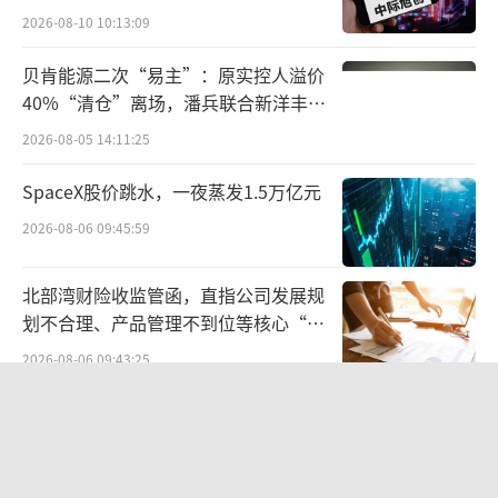
2026-08-10 10:13:09
比增长193.68%，表明主业盈利能力出现实质
性修复。
贝肯能源二次“易主”：原实控人溢价
40%“清仓”离场，潘兵联合新洋丰、
全年产品销量5675.4万吨，同比增长6.0
宏科百世拟入主
2026-08-05 14:11:25
6%。其中厨房食品板块实现营收1509.78亿
SpaceX股价跳水，一夜蒸发1.5万亿元
元，同比增长3.95%，米面业务因原料成本下
行和产品结构优化经营回暖明显；饲料原料及
2026-08-06 09:45:59
油脂科技板块营收923.98亿元，保持稳健增
北部湾财险收监管函，直指公司发展规
长。
划不合理、产品管理不到位等核心“痛
点”
更重要的是，通过奥运餐桌催化产业升
2026-08-06 09:43:25
级，金龙鱼大健康战略也持续落地，2025年财
航油成本倍增仍净赚62亿港元，进击的
报中一个值得长期跟踪的变量，是金龙鱼向大
国泰靠“过境红利”加速扩张
健康板块的战略性跃迁。金龙鱼推出大健康功
2026-08-06 09:38:43