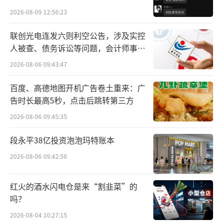
专人押运”，以及全流程闭环管控、全链条可
贵的拿”
2026-08-09 12:56:23
追溯的严苛品控体系，为运动员保驾护航。
联创光电连发六则利空公告，涉及实控
为兑现“冠军同款品质”承诺，金龙鱼构
人被查、债务诉讼等问题，会计师事务
所曾出具“保留意见”
建了行业领先的品控体系。引入AIB国际食品安
2026-08-06 09:43:47
全统一标准，90家工厂通过认证，2025年累计
百度、高德地图开机广告卷土重来：广
完成自检样品528万份、检测3077万次，各类
告时长最高5秒，点击后跳转第三方
抽检合格率为100%。品控团队直接参与“6
2026-08-06 09:45:35
专”供奥标准的日常执行，从而将奥运级食品
段永平38亿投资泡泡玛特账本
安全能力沉淀为常规生产体系的一部分。
2026-08-06 09:42:56
这一能力的外溢效应，体现为金龙鱼将供
奥产品的安全标准和营养方案进行民用化转
红火的酒水闪电仓是来“割韭菜”的
吗？
化。
2026-08-04 10:27:15