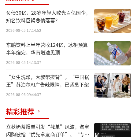
障，同时升级国家队精细化营养保障经验，助
力中国奥运健儿再创佳绩。
负债30亿，28岁年轻人败光百亿国企，
知名饮料巨鳄悲情落幕？
2006年金龙鱼首次牵手奥运会，正式开启
2026-08-05 17:14:52
体育赋能之路；2008年北京奥运会，金龙鱼成
东鹏饮料上半年营收124亿，冰柜预算
为奥运史上首个粮油品类合作方；2019年，联
半年烧完，华南增速见顶
合国家体育总局运动医学研究所、中国营养学
2026-08-05 14:13:37
会，启动“国家队运动营养师驻队项目”，为5
5支国家队提供全天候、精细化膳食营养保障，
“女生洗澡，大叔帮搓背”，“中国锅
王”苏泊尔AI广告辣眼睛，已紧急下架
推动我国奥运军团膳食保障迈入科学精准新阶
2026-08-06 09:44:37
段。
精彩推荐
值得注意的是，2022年北京冬奥会期间，
金龙鱼升级供奥标准为“6专”：“专用原料、
立秋奶茶爆单引发“截单”风波，淘宝
专人负责、专线生产、专库存放、专车运输、
闪购被指“优先拿友商订单”、“专挑