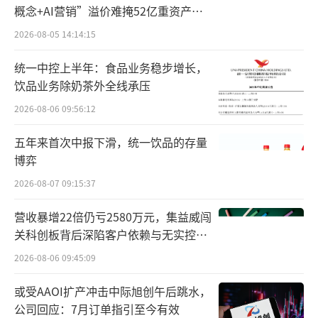
六年稳居行业第一，获评“黄金品牌”；大
概念+AI营销”溢价难掩52亿重资产考
米、面粉也连续三年斩获品类冠军。
验
2026-08-05 14:14:15
据了解，中国品牌力指数基于覆盖全国100
统一中控上半年：食品业务稳步增长，
余座城市的286万份消费者调研数据形成。奥运
饮品业务除奶茶外全线承压
赞助作为高频触达的信任背书，与C-BPI所测度
2026-08-06 09:56:12
的“消费者心智占有率”之间存在强关联。
五年来首次中报下滑，统一饮品的存量
博弈
金龙鱼的业绩也随之提升。2025年，金龙
2026-08-07 09:15:37
鱼实现营业收入2451.26亿元，同比增长2.8
7%；归母净利润31.53亿元，同比增长26.0
营收暴增22倍仍亏2580万元，集益威闯
1%；利润总额48.89亿元，同比增长33.71%。
关科创板背后深陷客户依赖与无实控人
困局
2026-08-06 09:45:09
这是金龙鱼在连续四年净利润下滑后，首
或受AAOI扩产冲击中际旭创午后跳水，
次实现正增长。更值得关注的是扣非净利润的
公司回应：7月订单指引至今有效
弹性：2025年扣非归母净利润达28.45亿元，同