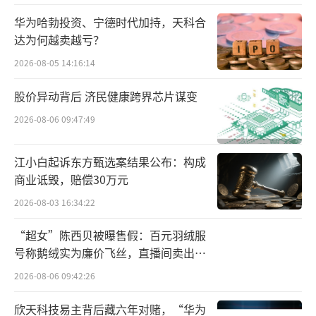
金龙鱼相关负责人表示，供给运动员的产
华为哈勃投资、宁德时代加持，天科合
品与市售产品执行同一标准，不存在差别化对
达为何越卖越亏？
待。换言之，奥运赞助的固定投入在品控体系
2026-08-05 14:16:14
中实现了边际成本的摊薄，从品牌支出转化为
质量管理体系的基建投入。
股价异动背后 济民健康跨界芯片谋变
2026-08-06 09:47:49
在业内人士看来，在市场高度集中且差异
化不明显的粮油行业，品牌资产的护城河效应
江小白起诉东方甄选案结果公布：构成
对企业尤为重要。
商业诋毁，赔偿30万元
2026-08-03 16:34:22
数据显示，2025年中国消费者购买食用油
首选品牌调查中，金龙鱼以48.03%的占比位列
“超女”陈西贝被曝售假：百元羽绒服
国产品牌首位，领先鲁花4个百分点，领先福临
号称鹅绒实为廉价飞丝，直播间卖出超
百万元
门近14个百分点。在2026年中国品牌力指数
2026-08-06 09:42:26
（C-BPI）中，金龙鱼食用油以704.7分连续十
欣天科技易主背后藏六年对赌，“华为