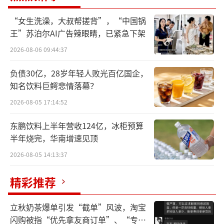
“女生洗澡，大叔帮搓背”，“中国锅
王”苏泊尔AI广告辣眼睛，已紧急下架
2026-08-06 09:44:37
负债30亿，28岁年轻人败光百亿国企，
业绩上市即巅峰
知名饮料巨鳄悲情落幕？
2026-08-05 17:14:52
“穿奥康，走四方”，曾经一句广告语让
东鹏饮料上半年营收124亿，冰柜预算
奥康皮鞋走进千万百姓家，成为男士真皮皮鞋
半年烧完，华南增速见顶
的首选。2012年，奥康国际上市当年就实现营
2026-08-05 14:13:37
收34.55亿元，实现净利润5.13亿元。未曾预见
的是，奥康国际的上市即是巅峰，之后的业绩
精彩推荐
表现再也没能超过这个制高点。
立秋奶茶爆单引发“截单”风波，淘宝
通过回顾奥康国际的历年业绩，可以看见
闪购被指“优先拿友商订单”、“专挑