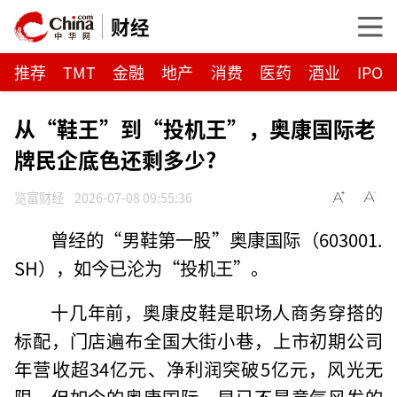
财经
推荐
TMT
金融
地产
消费
医药
酒业
IPO
从“鞋王”到“投机王”，奥康国际老
牌民企底色还剩多少?
览富财经
2026-07-08 09:55:36
曾经的“男鞋第一股”奥康国际（603001.
SH），如今已沦为“投机王”。
十几年前，奥康皮鞋是职场人商务穿搭的
标配，门店遍布全国大街小巷，上市初期公司
年营收超34亿元、净利润突破5亿元，风光无
限。但如今的奥康国际，早已不是意气风发的