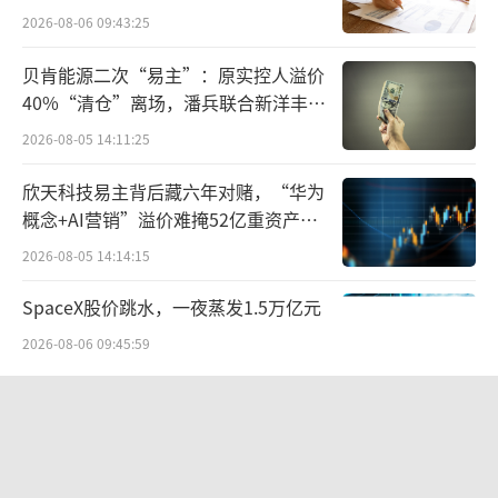
点”
2026-08-06 09:43:25
贝肯能源二次“易主”：原实控人溢价
40%“清仓”离场，潘兵联合新洋丰、
宏科百世拟入主
2026-08-05 14:11:25
欣天科技易主背后藏六年对赌，“华为
概念+AI营销”溢价难掩52亿重资产考
验
2026-08-05 14:14:15
SpaceX股价跳水，一夜蒸发1.5万亿元
2026-08-06 09:45:59
跨界纯属蹭热点闹剧
字节 Seedance 爆火背后，藏着一只
屋漏偏逢连夜雨，主业失守后，奥康国际
50 亿美元的独角兽
押注的第二增长曲线也全面崩盘。
2026-08-10 10:41:25