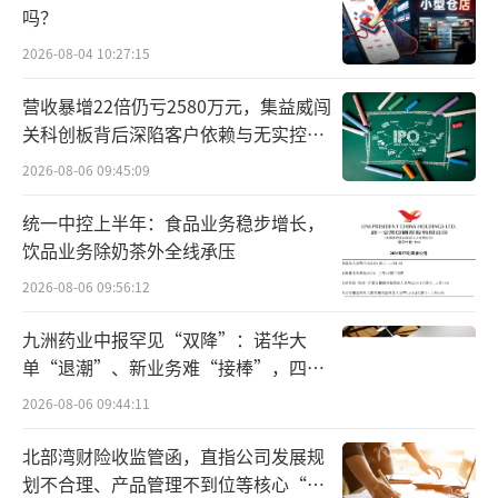
吗？
数据显示，2016年至2019年，公司营收从
2026-08-04 10:27:15
32.50亿元下降至27.26亿元，净利润更是连续4
年下跌，从3.05亿元暴跌至0.23亿元；2022年
营收暴增22倍仍亏2580万元，集益威闯
开始公司直接由盈转亏，2022年至2025年分别
关科创板背后深陷客户依赖与无实控人
困局
亏损3.74亿元、0.93亿元、2.16亿元、2.41亿
2026-08-06 09:45:09
元；扣非净利润更是连续7年为负，可见奥康国
统一中控上半年：食品业务稳步增长，
际的盈利能力已彻底崩盘。
饮品业务除奶茶外全线承压
2026-08-06 09:56:12
九洲药业中报罕见“双降”：诺华大
单“退潮”、新业务难“接棒”，四大
难关待闯
2026-08-06 09:44:11
北部湾财险收监管函，直指公司发展规
划不合理、产品管理不到位等核心“痛