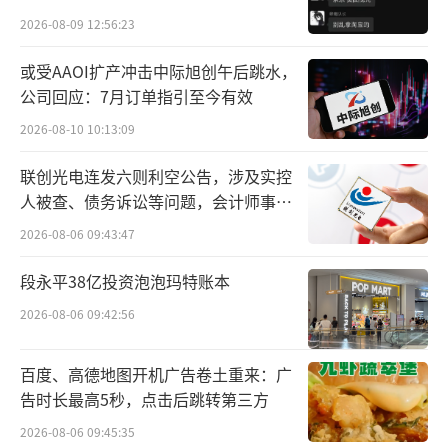
传统鞋业的下滑轨迹以及消费趋势的彻底迭
贵的拿”
2026-08-09 12:56:23
代。2000年至2012年是国内皮鞋消费的黄金周
或受AAOI扩产冲击中际旭创午后跳水，
期。彼时，城镇化快速推进、商务往来频繁、
公司回应：7月订单指引至今有效
职场着装具备硬性规范，皮鞋是成年男性通
2026-08-10 10:13:09
勤、应酬、婚礼等正式场合的必备单品，全国
皮鞋产业带遍地开花，温州、广东、福建鞋厂
联创光电连发六则利空公告，涉及实控
人被查、债务诉讼等问题，会计师事务
产能拉满，市场需求长期处于增量阶段。
所曾出具“保留意见”
2026-08-06 09:43:47
行业拐点在2014年正式到来，此后整个传
段永平38亿投资泡泡玛特账本
统皮鞋行业开启不可逆的减量下行周期。据中
2026-08-06 09:42:56
国皮革协会统计数据，2015年国内皮鞋年产量
高达46.2亿双，到2021年缩水至35.4亿双，市
百度、高德地图开机广告卷土重来：广
场整体规模萎缩，皮鞋制造赛道彻底从增量蓝
告时长最高5秒，点击后跳转第三方
海变成缩量的夕阳行业。
2026-08-06 09:45:35