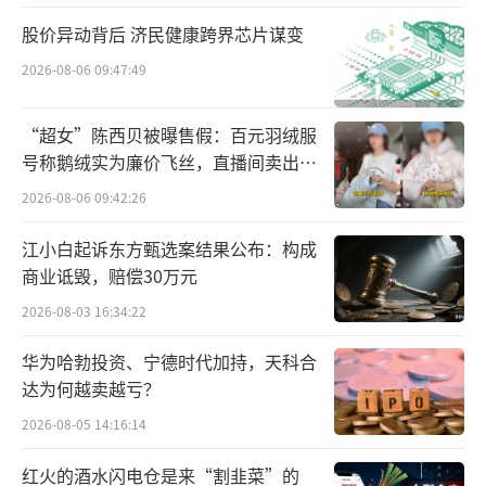
更为重要的是，放在整个鞋业大盘里，赛
股价异动背后 济民健康跨界芯片谋变
道份额发生颠覆性置换：运动鞋、户外休闲鞋
2026-08-06 09:47:49
市场规模连年暴涨，2025年国内运动鞋服整体
市场规模逼近6000亿元；而男鞋消费结构中，
“超女”陈西贝被曝售假：百元羽绒服
运动鞋占比约30%、休闲鞋过半，传统商务正
号称鹅绒实为廉价飞丝，直播间卖出超
百万元
装皮鞋仅剩不足20%的市场份额。通俗来讲，
2026-08-06 09:42:26
不是消费者换了皮鞋品牌，而是绝大多数人不
江小白起诉东方甄选案结果公布：构成
再穿皮鞋。
商业诋毁，赔偿30万元
2026-08-03 16:34:22
奥康国际上市时期的核心优势，是下沉市
场海量加盟门店，依托百货商场、街边临街店
华为哈勃投资、宁德时代加持，天科合
完成全国铺货。但电商时代到来后，传统线下
达为何越卖越亏？
渠道逻辑全面失效，而奥康的渠道转型节奏严
2026-08-05 14:16:14
重滞后，也成为拖累业绩的核心原因。
红火的酒水闪电仓是来“割韭菜”的