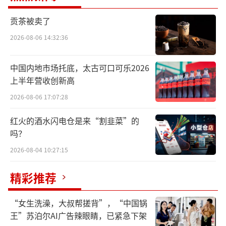
民（301017.SZ），对医药企业天士力旗下连
贡茶被卖了
锁药店业务的收购，终于跨出了最为关键的一
2026-08-06 14:32:36
步。
9月25日晚间，漱玉平民披露了重大资产购
中国内地市场托底，太古可口可乐2026
上半年营收创新高
买报告书草案，交易还需有关部门的审核，以
及公司股东大会票决，才能最终成行。
2026-08-06 17:07:28
红火的酒水闪电仓是来“割韭菜”的
本次交易的标的，为辽宁天士力100%股权
吗？
和济南平嘉60%股权，交易对手为天津天士力
2026-08-04 10:27:15
和自然人李杉杉（持有辽宁天士力10%股
权），支付方式为现金。
精彩推荐
根据资产评估报告，辽宁天士力100%股权
“女生洗澡，大叔帮搓背”，“中国锅
的估值为5.69亿元，增值率6809.49%，最终确
王”苏泊尔AI广告辣眼睛，已紧急下架