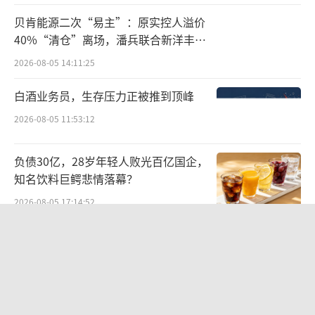
始终没有放弃“择机向省外扩张，走向全
贝肯能源二次“易主”：原实控人溢价
国”的野心。
40%“清仓”离场，潘兵联合新洋丰、
宏科百世拟入主
自上市以来，公司一边通过自建扩大门店
2026-08-05 14:11:25
规模，一边频伸并购之手，以期快速增强实
白酒业务员，生存压力正被推到顶峰
力。
2026-08-05 11:53:12
2021年9月，公司就出资2.88亿元，收购齐
负债30亿，28岁年轻人败光百亿国企，
河泰耀100%，一举拿下了春天大药房位于青岛
知名饮料巨鳄悲情落幕？
市西海岸新区的198家直营门店。
2026-08-05 17:14:52
最近12个月，公司更是密集向省外“撒
华网测评丨豆沙粽测评：五芳斋、三
钱”，相继收购了甘肃陇中老百姓、福建民
全、诸老大
心、福建新永惠、本溪漱玉平民康源、哈尔滨
2026-06-08 10:19:22
宝丰等中小连锁药店企业股权，合计投入资金
澳优乳业与无锡特食院达成战略合作，
达6.7亿元。