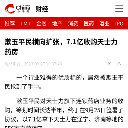
财经
推荐
TMT
金融
地产
消费
医药
酒业
IPO
漱玉平民横向扩张，7.1亿收购天士力
药房
斑马消费
2023-09-27 10:37:43
一个行业难得的优质标的，居然被漱玉平
民抢到了手中。
漱玉平民对天士力旗下连锁药店业务的收
购，筹划时间长达半年，终于在9月25日签署了
协议，以7.1亿拿下天士力在辽宁、济南等地的
556家直营药店。