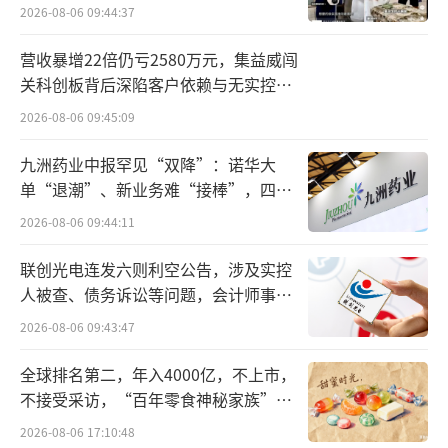
定交易价格5.60亿元；济南平嘉的整体估值为
2026-08-06 09:44:37
2.61亿元，增值率1099.54%，60%股权对应交
营收暴增22倍仍亏2580万元，集益威闯
易价格1.54亿元。
关科创板背后深陷客户依赖与无实控人
困局
天津天士力为上交所主板医药公司天士力
2026-08-06 09:45:09
旗下全资子公司，交易已获改公司董事会全票
九洲药业中报罕见“双降”：诺华大
通过，尚需提交股东大会审议。
单“退潮”、新业务难“接棒”，四大
难关待闯
2026-08-06 09:44:11
辽宁天士力和济南平嘉的主营业务，均为
医药零售连锁。前者的主要销售区域集中在辽
联创光电连发六则利空公告，涉及实控
人被查、债务诉讼等问题，会计师事务
宁和天津，业务覆盖沈阳、本溪、丹东等辽宁
所曾出具“保留意见”
省9个地市以及天津市，拥有直营门店424家；
2026-08-06 09:43:47
后者的销售主要集中在济南，旗下有直营门店1
全球排名第二，年入4000亿，不上市，
32家。
不接受采访，“百年零食神秘家族”浮
出水面？
2026-08-06 17:10:48
2021年-2022年及2023年Q1，辽宁天士力