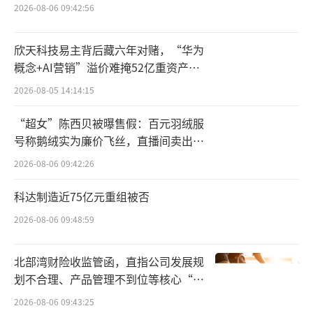
2026-08-06 09:42:56
扩张致商誉高企
漱玉平民是一家典型的区域性连锁药店企
欣天科技易主背后藏六年对赌，“华为
概念+AI营销”溢价难掩52亿重资产考
业，势力范围主要集中在山东省内，于2021年7
验
月登陆创业板。在《2022-2023年度中国药店价
2026-08-05 14:14:15
值榜》中，公司排名第七，为山东省第一。
“超女”陈西贝被曝售假：百元羽绒服
号称鹅绒实为廉价飞丝，直播间卖出超
截至今年6月末，漱玉平民在山东、辽宁、
百万元
2026-08-06 09:42:26
黑龙江、福建、河南、甘肃等地区，拥有直营
门店3868家，其中，山东省内3464家，最少的
科达制造近75亿元重组被否
河南省仅有8家。另外，公司通过加盟模式，在
2026-08-06 09:48:59
黑吉辽蒙、晋冀鲁豫、苏皖等地，拓展了特许
授权门店2464家。
北部湾财险收监管函，直指公司发展规
划不合理、产品管理不到位等核心“痛
虽然已在山东省内稳居老大，但苏玉平民
点”
2026-08-06 09:43:25