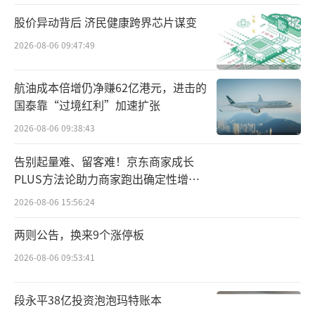
的营业收入分别为6.40亿元、7.08亿元和1.76
股价异动背后 济民健康跨界芯片谋变
亿元，归母净利润分别为683.68万元、858.35
2026-08-06 09:47:49
万元和358.63万元，该公司资产负债率畸高，
各期均接近或超过100%。
航油成本倍增仍净赚62亿港元，进击的
国泰靠“过境红利”加速扩张
上述同期，济南平嘉的营业收入分别为2.5
2026-08-06 09:38:43
2亿元、2.88亿元和0.74亿元，归母净利润分别
告别起量难、留客难！京东商家成长
为163.63万元、812.48万元和330.95万元，各
PLUS方法论助力商家跑出确定性增长
期末的资产负债率也高达90%左右。
路径
2026-08-06 15:56:24
天士力出售连锁药店业务的目的，是进一
两则公告，换来9个涨停板
步聚焦医药工业发展，构筑创新医药研发集
2026-08-06 09:53:41
群。而漱玉平民重金收购，是为了实施横向扩
张，扩大自身在医药零售领域的版图。
段永平38亿投资泡泡玛特账本