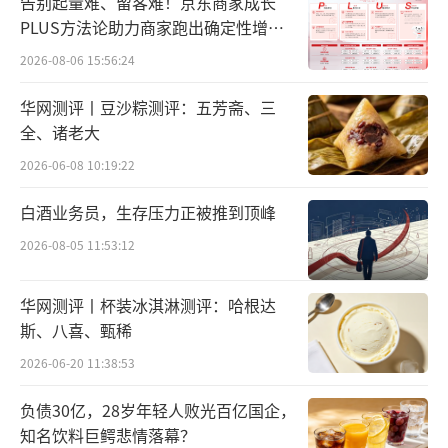
告别起量难、留客难！京东商家成长
PLUS方法论助力商家跑出确定性增长
路径
2026-08-06 15:56:24
华网测评丨豆沙粽测评：五芳斋、三
全、诸老大
2026-06-08 10:19:22
白酒业务员，生存压力正被推到顶峰
2026-08-05 11:53:12
华网测评丨杯装冰淇淋测评：哈根达
斯、八喜、甄稀
2026-06-20 11:38:53
负债30亿，28岁年轻人败光百亿国企，
知名饮料巨鳄悲情落幕？