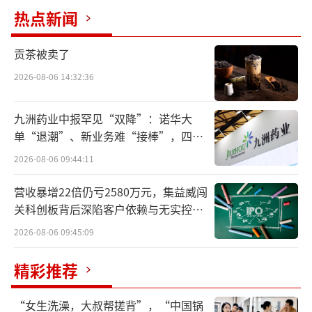
热点新闻
贡茶被卖了
2026-08-06 14:32:36
九洲药业中报罕见“双降”：诺华大
单“退潮”、新业务难“接棒”，四大
难关待闯
2026-08-06 09:44:11
营收暴增22倍仍亏2580万元，集益威闯
关科创板背后深陷客户依赖与无实控人
困局
2026-08-06 09:45:09
精彩推荐
“女生洗澡，大叔帮搓背”，“中国锅