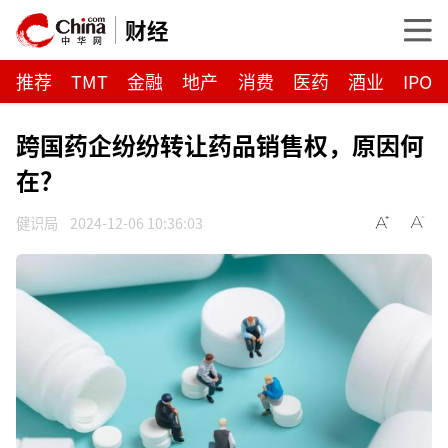
财经
推荐
TMT
金融
地产
消费
医药
酒业
IPO
跨国药企纷纷转让药品销售权，原因何
在？
健识局
2024-12-06 10:36:03