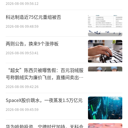
比并没有打算彻底退出中国市场。优时比也发
2026-08-06 09:56:12
声表示，计划将更多的精力集中在中国市场的
科达制造近75亿元重组被否
创新药物开发上。
2026-08-06 09:48:59
今年7月，优时比的比奇珠单抗成功在国内
获批上市，用于治疗常规治疗疗效不佳或不耐
两则公告，换来9个涨停板
受的活动性强直性脊柱炎成人患者；8月，治疗
2026-08-06 09:53:41
重症肌无力新药C5补体抑制剂泽勒普肽注射液
也在国内获批上市。不少人预测，优时比可能
“超女”陈西贝被曝售假：百元羽绒服
号称鹅绒实为廉价飞丝，直播间卖出超
依靠这些新产品在中国打个翻身仗。结果，优
百万元
2026-08-06 09:42:26
时比却选择了将比奇珠单抗的商业化权益授权
给博锐生物。
SpaceX股价跳水，一夜蒸发1.5万亿元
2026-08-06 09:45:59
事实上，这个选择不难理解。优时比公司
体量不大，如果仅为了一款产品建立销售渠
华为哈勃投资、宁德时代加持，天科合