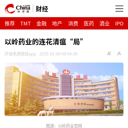
财经
推荐
TMT
金融
地产
消费
医药
酒业
IPO
以岭药业的连花清瘟“局”
环球老虎财经app
2025-01-09 09:54:38
图源：以岭药业官网