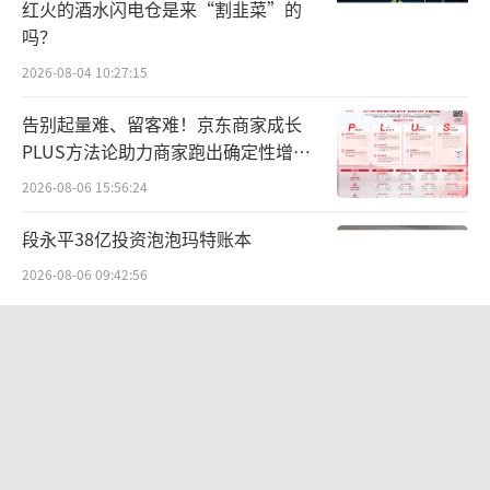
红火的酒水闪电仓是来“割韭菜”的
再次被纳入《新型冠状病毒肺炎诊疗方案（试
吗？
行第七版）》，推荐用于轻型和普通型患者的
2026-08-04 10:27:15
治疗。
告别起量难、留客难！京东商家成长
值得一提的是，市场也存在声音质疑连花
PLUS方法论助力商家跑出确定性增长
清瘟是否真的是新冠神药，认为其对病毒的直
路径
2026-08-06 15:56:24
接杀灭作用不明确，且在不同人群中的适用性
段永平38亿投资泡泡玛特账本
有待进一步验证，但仅从销量角度看，连花清
2026-08-06 09:42:56
瘟无疑成为众多居民的选择。
而激增的销量进一步推动以岭药业的业
营收暴增22倍仍亏2580万元，集益威闯
关科创板背后深陷客户依赖与无实控人
绩。财报数据显示，2021年、2022年岭药业呼
困局
吸系统类产品分别实现了41.08亿元、68.72亿
2026-08-06 09:45:09
元的营收，营收比重分别增至40.6%、54.8
华为哈勃投资、宁德时代加持，天科合
3%。
达为何越卖越亏？