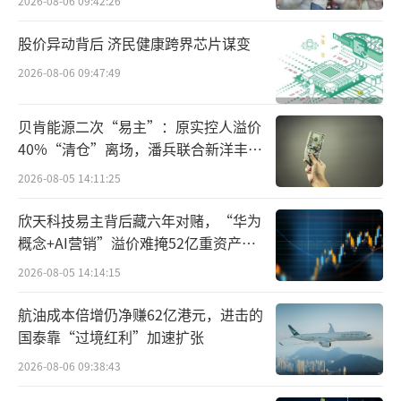
2026-08-06 09:42:26
（2009年版）》，成为临床防治甲型H1N1流
感用药。
股价异动背后 济民健康跨界芯片谋变
2026-08-06 09:47:49
彼时，北京佑安医院等9家三甲医院就联合
开展了“连花清瘟治疗甲型H1N1流感循证医学
贝肯能源二次“易主”：原实控人溢价
研究”。研究结果得到了国家中医药管理局组
40%“清仓”离场，潘兵联合新洋丰、
织专家论证会的一致认可：H1N1病毒核酸转阴
宏科百世拟入主
2026-08-05 14:11:25
时间，连花清瘟与达菲相当；体温起效及体温
欣天科技易主背后藏六年对赌，“华为
缓解时间，连花清瘟优于达菲；连花清瘟可有
概念+AI营销”溢价难掩52亿重资产考
效缓解咳嗽、咽痛、乏力症状。
验
2026-08-05 14:14:15
2020年新冠爆发，连花清瘟再次站在聚光
航油成本倍增仍净赚62亿港元，进击的
灯下。2022年2月，连花清瘟被列入国家卫生健
国泰靠“过境红利”加速扩张
康委发布的《新型冠状病毒肺炎诊疗方案（试
2026-08-06 09:38:43
行第四版）》医学观察期推荐用药；同年4月，