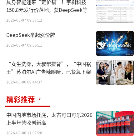
具身智能迎来“定价锚”！宇树科技
2亿元增至125.33亿元，归母净利润也从不到1
150.8元发行价落地，获DeepSeek等豪
2.19亿元大涨至23.63亿元，公司股价也一度触
华战配加持
2026-08-07 09:57:12
及53.16元/股的高点。
DeepSeek举起涨价牌
然而从2023年开始，以岭药业的营收和归
2026-08-07 09:55:11
母净利润双双回落，2024年前三季度的表现更
是令人咂舌。或是为了摆脱对单一大品种的依
“女生洗澡，大叔帮搓背”，“中国锅
赖，吴以岭家族开始积极的布局新药研发。
王”苏泊尔AI广告辣眼睛，已紧急下架
2026-08-06 09:44:37
“神药”连花清瘟
再受追捧
精彩推荐
一场甲流，再次让连花清瘟及其背后的以
岭药业站在了聚光灯下。
中国内地市场托底，太古可口可乐2026
上半年营收创新高
根据央视新闻1月5日报道，中国疾控中心
2026-08-06 17:07:28
最新数据称，目前流感病毒阳性率持续上升，