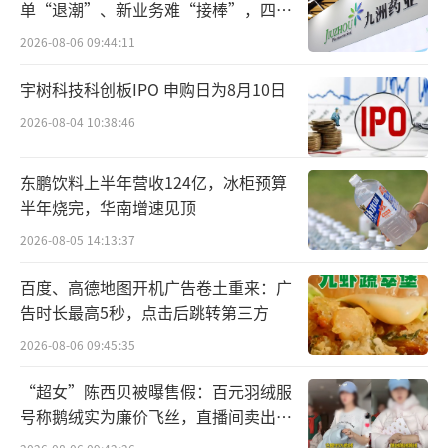
单“退潮”、新业务难“接棒”，四大
瘟胶囊的提取、浓缩、干燥、成型等生产工艺
难关待闯
2026-08-06 09:44:11
和质量标准的研究工作。
宇树科技科创板IPO 申购日为8月10日
该药融合了汉代张仲景的“麻杏石甘
2026-08-04 10:38:46
汤”、明代吴又可治疗瘟疫擅用大黄的特点，
以及清代吴鞠通的“银翘散”三个古代抗疫名
东鹏饮料上半年营收124亿，冰柜预算
方。其中，银翘散中的金银花、连翘也是连花
半年烧完，华南增速见顶
清瘟名字的出处。
2026-08-05 14:13:37
由于是国内第一个防治非典的中成药，连
百度、高德地图开机广告卷土重来：广
告时长最高5秒，点击后跳转第三方
花清瘟胶囊获准进入国家药品快速审批绿色通
道，于2004年5月9日获准生产上市。
2026-08-06 09:45:35
“超女”陈西贝被曝售假：百元羽绒服
2009年甲型H1N1流感大流行，连花清瘟
号称鹅绒实为廉价飞丝，直播间卖出超
被列入卫生部《人感染甲型H1N1流感诊疗方案
百万元