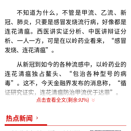
不知道为什么，不管是甲流、乙流、新
冠、肺炎，只要是感冒发烧流行病，好像都是
连花清瘟。西医讲实证分析、中医讲辩证分
析、一人一方，可是在以岭药业看来，“感冒
发烧、连花清瘟”。
从新冠到如今的各种流感中，以岭药业的
连花清瘟独占鳌头、“包治各种型号的病
毒”。这不，今天金融界发布的消息称，“循
证研究证实，连花清瘟防治甲流优于达菲”。
点击查看全文(剩余
91
%)
以岭药业的财报显示，凭借着连花清瘟胶
囊的火爆销售，以岭药业的业绩曾一路高歌猛
热点新闻
进。2020年至2022年期间，公司的营收从87.8