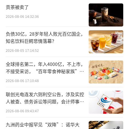
其中99%以上为甲流。据了解，流感病毒分为
贡茶被卖了
甲、乙、丙、丁4型，其中甲型流感是由甲型流
2026-08-06 14:32:36
感病毒引起的急性呼吸道传染病，传染性最
强、最容易发生变异。
负债30亿，28岁年轻人败光百亿国企，
知名饮料巨鳄悲情落幕？
甲流强势来袭之际，黑龙江、北京、山
2026-08-05 17:14:52
东、四川、甘肃等省市有关部门先后发布中医
全球排名第二，年入4000亿，不上市，
药防治指南/方案，而在各省防治指南中，络病
不接受采访，“百年零食神秘家族”浮
理论指导下研制的创新中药连花清瘟均被列为
出水面？
2026-08-06 17:10:48
推荐用药。
联创光电连发六则利空公告，涉及实控
回溯连花清瘟的“神药”之路，其诞生、
人被查、债务诉讼等问题，会计师事务
发展、崛起与三次重大疫情紧密相连。2003
所曾出具“保留意见”
2026-08-06 09:43:47
年“非典”暴发，以岭药业创始人吴以岭带领
九洲药业中报罕见“双降”：诺华大
研发团队迅速行动，仅用15天就完成了连花清