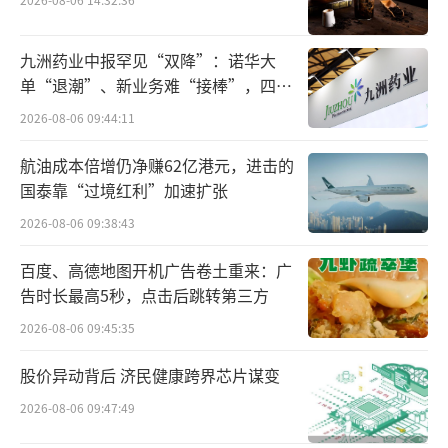
前研究。
MNC职业经理人涌向本土药企
然后呢？
九洲药业中报罕见“双降”：诺华大
单“退潮”、新业务难“接棒”，四大
从近几年人才的流动来看，刘勇军任职的
难关待闯
2026-08-06 09:44:11
变化仅仅是一个缩影，从MNC回归到国内药企
航油成本倍增仍净赚62亿港元，进击的
的人已经不在少数。
国泰靠“过境红利”加速扩张
2024年1月8日，亚虹医药宣布成立女性健
2026-08-06 09:38:43
康事业部，曹少华担任该事业部负责人及亚虹
百度、高德地图开机广告卷土重来：广
医药高级副总裁。曹少华此前曾担任欧加隆女
告时长最高5秒，点击后跳转第三方
性健康部负责人、赛诺菲巴斯德中国区首席营
2026-08-06 09:45:35
销官等职务。
股价异动背后 济民健康跨界芯片谋变
2024年1月15日，万泰生物发出公告，邱
2026-08-06 09:47:49
子欣将申请辞去总经理一职，曾担任贝克曼库