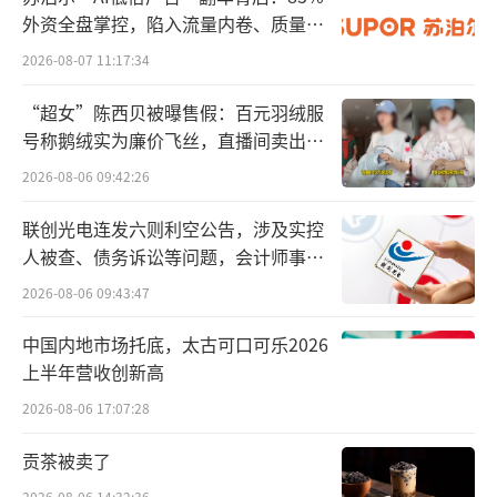
一家中国企业做，希望有机会给中国的企业锦
外资全盘掌控，陷入流量内卷、质量频
发的负循环
上添花。”
2026-08-07 11:17:34
彼时，这一消息引发业内广泛关注。主要
“超女”陈西贝被曝售假：百元羽绒服
号称鹅绒实为廉价飞丝，直播间卖出超
原因是，刘勇军称得上是在研发领域做到全球
百万元
跨国药企最高职位的华人科学家。
2026-08-06 09:42:26
联创光电连发六则利空公告，涉及实控
刘勇军的学术成果颇为丰富，其在Nature
人被查、债务诉讼等问题，会计师事务
和Science等顶尖学术期刊共发表了超过260篇
所曾出具“保留意见”
2026-08-06 09:43:47
论文，总引用次数超过94000次。
中国内地市场托底，太古可口可乐2026
此外，刘勇军一系列研究为免疫学和肿瘤
上半年营收创新高
学领域提供了多个关键的药物靶点，如胸腺基
2026-08-06 17:07:28
质淋巴生成素(TSLP)、OX40(CD134)、浆细胞
贡茶被卖了
样树突细胞(pDCs)等，推动了多个领域的临床
2026-08-06 14:32:36