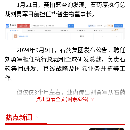
1月21日，赛柏蓝查询发现，石药原执行总
裁刘勇军目前担任华普生物董事长。
2024年9月9日，石药集团发布公告，聘任
刘勇军担任执行总裁和全球研发总裁，负责石
药集团研发、管线战略及国际业务开拓等工
作。
但仅仅3个月左右，业内传出刘勇军从石药
点击查看全文(剩余
83
%)
离职的消息。彼时，业内有不少声音称“如此
快速离职，是否有创业的可能？”
热点新闻
现下猜想成为现实。华普生物成立于2001