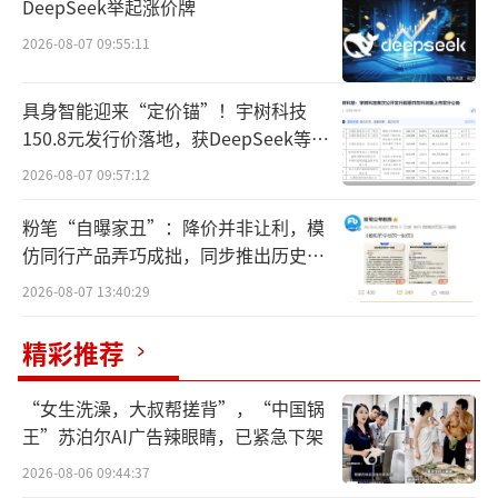
DeepSeek举起涨价牌
年，刘勇军是科学创始人之一。华普生物在免
2026-08-07 09:55:11
疫、肿瘤领域有一席之地，并拥有52项国内外
发明专利（含申请中）。
具身智能迎来“定价锚”！宇树科技
150.8元发行价落地，获DeepSeek等豪
华战配加持
2026-08-07 09:57:12
粉笔“自曝家丑”：降价并非让利，模
仿同行产品弄巧成拙，同步推出历史学
员退费方案
2026-08-07 13:40:29
精彩推荐
“女生洗澡，大叔帮搓背”，“中国锅
王”苏泊尔AI广告辣眼睛，已紧急下架
刘勇军加入石药之际，被视为有望为石药
的价值回归之路以及全球化之路注入新的驱动
2026-08-06 09:44:37