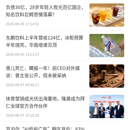
力。在石药任职之前，刘勇军为信达生物总
负债30亿，28岁年轻人败光百亿国企，
裁。2024年8月25日，信达生物向媒体证实：
知名饮料巨鳄悲情落幕？
信达生物总裁刘勇军已离职并退休。
2026-08-05 17:14:52
刘勇军在医药研发领域有着重要的成绩，
东鹏饮料上半年营收124亿，冰柜预算
半年烧完，华南增速见顶
石药集团曾称其深耕生物医药行业超过30年，
是免疫学、肿瘤学以及转化医学领域全球知名
2026-08-05 14:13:37
的科学家，曾任信达生物、赛诺菲、阿斯利康
患儿死亡、瞒报一年！前CEO对外媒
等多家公司的研发负责人，在国际著名科研机
说：曾主张公开，但未被采纳
构和全球顶尖制药企业研发部门拥有丰富的工
2026-08-07 09:48:17
作经验。
体育营销成光伏出海重地，隆基成为拜
仁全球官方合作伙伴
在加入信达之际，澎湃新闻曾报道，刘勇
军表示，“我就觉得我在欧洲和美国的学术界
2026-08-07 10:18:25
和工业界学得差不多了，最后这份工作想回到
苏泊尔“AI低俗广告”翻车背后：83%