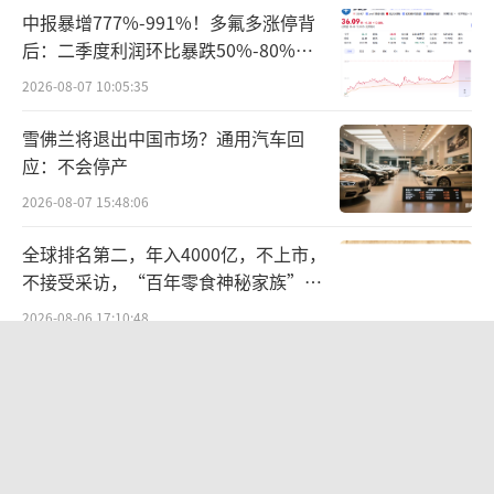
尔特全球高级副总裁及中国区总经理的姜植铭
中报暴增777%-991%！多氟多涨停背
为其新任总经理。
后：二季度利润环比暴跌50%-80%，
是黄金坑还是陷阱？
2026-08-07 10:05:35
当国内巨大的市场潜力和政策支持与个人
雪佛兰将退出中国市场？通用汽车回
规划契合，便有了在一起的可能。
应：不会停产
刘勇军在信达生物期间，任职为总裁，负
2026-08-07 15:48:06
责集团全球研发、管线战略、商务合作及国际
全球排名第二，年入4000亿，不上市，
业务等。这与石药对其的期待有异曲同工之
不接受采访，“百年零食神秘家族”浮
处。
出水面？
2026-08-06 17:10:48
近些年来，石药正逐步退出原料药，向创
统一中控上半年：食品业务稳步增长，
新药转型。在此前的投资者交流会上，石药曾
饮品业务除奶茶外全线承压
表示：“ 我们始终追求新靶点和新技术，恒瑞
2026-08-06 09:56:12
做的是me too，我们之前追求新靶点，觉得m
欣天科技易主背后藏六年对赌，“华为