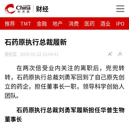
财经
推荐
TMT
金融
地产
消费
医药
酒业
IPO
石药原执行总裁履新
赛柏蓝
2025-01-22 10:54:41
在两次倍受业内关注的离职后，兜兜转
转，石药原执行总裁刘勇军回到了自己原先创
立的药企，担任董事长一职，领导科学创始人
团队。
石药原执行总裁刘勇军履新
担任华普生物
董事长