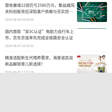
营收暴增22倍仍亏2580万元，集益威闯
国内代理商业绩显著下滑
关科创板背后深陷客户依赖与无实控人
困局
随着供需变化，作为默沙东HPV疫苗国内
2026-08-06 09:45:09
独家代理商，智飞生物业绩出现显著下滑。智
国内首款“双3C认证”电助力自行车上
飞生物2024年业绩预告显示，预计2024年归属
市，京东京造率先完成全链路安全认证
净利润为18.56亿—26.63亿元，上年同期为80.
2026-08-07 20:34:31
7亿元，比上年同期下降67%—77%；预计实现
精准适配新生代喂养需求，海普诺凯双
的扣非后净利润约为18.21亿—26.12亿元，比
新品解锁育儿新选择！
上年同期下降67%—77%。针对业绩下滑的原
2026-08-07 17:52:28
因，智飞生物表示，主要是由于公司部分产品
的市场推广工作未达预期。
体育营销成光伏出海重地，隆基成为拜
仁全球官方合作伙伴
据了解，HPV疫苗是智飞生物的主要代理
2026-08-07 10:18:25
产品。智飞生物2024年半年报显示，报告期
江小白起诉东方甄选案结果公布：构成
内，九价HPV疫苗批签发量为1827.17万支，同