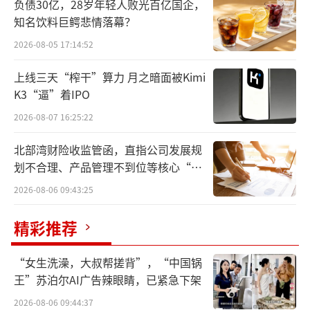
负债30亿，28岁年轻人败光百亿国企，
知名饮料巨鳄悲情落幕？
2026-08-05 17:14:52
上线三天“榨干”算力 月之暗面被Kimi
K3“逼”着IPO
2026-08-07 16:25:22
默沙东回应暂停供货
北部湾财险收监管函，直指公司发展规
划不合理、产品管理不到位等核心“痛
近期，默沙东宣布，从2025年2月起至至少
点”
2026-08-06 09:43:25
年中，将暂时暂停向中国供应HPV疫苗。
精彩推荐
同时，默沙东近期公布了2024年经营情
况，公司实现的营业收入为641.68亿美元，同
“女生洗澡，大叔帮搓背”，“中国锅
王”苏泊尔AI广告辣眼睛，已紧急下架
比增长7%；而在中国区收入为53.94亿美元，
同比下滑20%。HPV疫苗（Gardasil/ Gardasil
2026-08-06 09:44:37