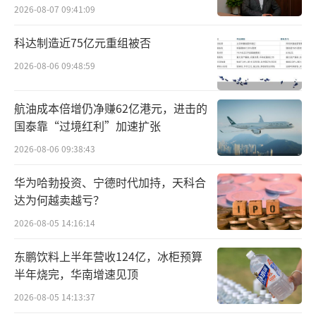
例，是一定的。当这些女性大多数接种后，除
2026-08-07 09:41:09
非疫苗价格有明显下降，使更多女性有能力承
科达制造近75亿元重组被否
担费用时，接种量才能维持或增长，否则市场
2026-08-06 09:48:59
必然萎缩。
航油成本倍增仍净赚62亿港元，进击的
医疗战略咨询公司Latitude Health创始人
国泰靠“过境红利”加速扩张
赵衡同样提到，HPV疫苗国内存货过高。HPV
2026-08-06 09:38:43
疫苗是自费产品，主要受制于个人消费能力和
意愿。
华为哈勃投资、宁德时代加持，天科合
达为何越卖越亏？
2026-08-05 14:16:14
东鹏饮料上半年营收124亿，冰柜预算
半年烧完，华南增速见顶
2026-08-05 14:13:37