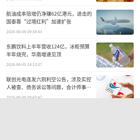
年12月，瑞舒伐他汀依折麦布片作为5.1类新药
航油成本倍增仍净赚62亿港元，进击的
（原研进口）引入中国，填补了国内降脂复方
国泰靠“过境红利”加速扩张
制剂的空白，为众多血脂异常患者提供了新的
2026-08-06 09:38:43
治疗选择。
东鹏饮料上半年营收124亿，冰柜预算
值得一提的是，2024年11月，瑞舒伐他汀
半年烧完，华南增速见顶
依折麦布片被正式纳入《2024年国家基本医疗
2026-08-05 14:13:37
保险、工伤保险和生育保险药品目录》，用于
联创光电连发六则利空公告，涉及实控
治疗高胆固醇血症以及纯合子型家族性高胆固
人被查、债务诉讼等问题，会计师事务
醇血症（HoFH）患者。作为我国首款上市的瑞
所曾出具“保留意见”
2026-08-06 09:43:47
舒伐他汀依折麦布单片复方制剂，该药在不到
白酒业务员，生存压力正被推到顶峰
一年时间就成功纳入医保，正以“中国速
2026-08-05 11:53:12
度”让更多ASCVD患者从中受益。
数据显示，瑞舒伐他汀依折麦布片中的单