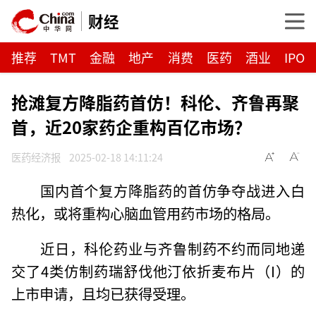
财经
推荐
TMT
金融
地产
消费
医药
酒业
IPO
抢滩复方降脂药首仿！科伦、齐鲁再聚
首，近20家药企重构百亿市场？
医药经济报
2025-02-18 14:11:24
国内首个复方降脂药的首仿争夺战进入白
热化，或将重构心脑血管用药市场的格局。
近日，科伦药业与齐鲁制药不约而同地递
交了4类仿制药瑞舒伐他汀依折麦布片（I）的
上市申请，且均已获得受理。