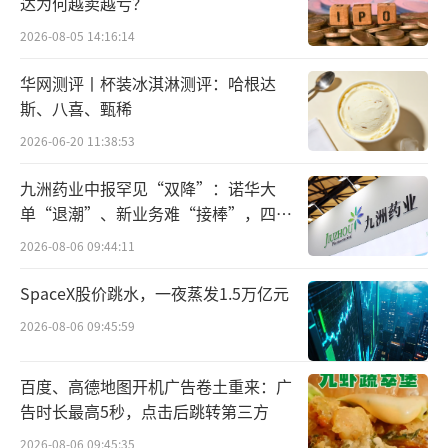
达为何越卖越亏？
临床研究显示，瑞舒伐他汀依折麦布片治
2026-08-05 14:16:14
疗6周，即可在瑞舒伐他汀10mg的基础上进一
华网测评丨杯装冰淇淋测评：哈根达
步降低LDL-C 27.02%。与他汀和依折麦布自由
斯、八喜、甄稀
联合（FCT）相比，更能进一步降低LDL-C 1
2026-06-20 11:38:53
4%，达标率也显著优于FCT组。此外，该复方
九洲药业中报罕见“双降”：诺华大
制剂还能较自由联合提升依从性2倍，并显著降
单“退潮”、新业务难“接棒”，四大
低主要心血管不良事件（MACE）风险42%，为
难关待闯
2026-08-06 09:44:11
患者带来更多益处。
SpaceX股价跳水，一夜蒸发1.5万亿元
2014年7月，赛诺菲的瑞舒伐他汀依折麦布
2026-08-06 09:45:59
片在欧洲通过非集中审评程序批准上市，商品
名为Zenon。自上市以来，瑞舒伐他汀依折麦
百度、高德地图开机广告卷土重来：广
布片（I）凭借其显著的降脂效果和良好的安全
告时长最高5秒，点击后跳转第三方
性，赢得了临床实践的广泛认可和好评。2023
2026-08-06 09:45:35