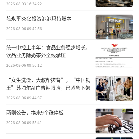
填补降脂复方制剂空白，
向重磅炸弹药物
2026-08-03 16:34:22
稳步迈进
段永平38亿投资泡泡玛特账本
心血管疾病是国民健康的头号威胁，其元
2026-08-06 09:42:56
凶之一便是“坏胆固醇”——低密度脂蛋白胆固
醇（LDL-C）水平居高不下。近年来，中国高L
统一中控上半年：食品业务稳步增长，
DL-C血症患病率持续攀升，尤其是在已患动脉
饮品业务除奶茶外全线承压
粥样硬化性心血管疾病（ASCVD）的人群中，L
2026-08-06 09:56:12
DL-C的达标率竟仅为6.8%。因此，尽早将LDL-
“女生洗澡，大叔帮搓背”，“中国锅
C水平控制在理想范围内，对于延缓血管动脉粥
王”苏泊尔AI广告辣眼睛，已紧急下架
样硬化斑块形成，降低心梗、脑梗等严重心血
2026-08-06 09:44:37
管事件的发生风险至关重要。
两则公告，换来9个涨停板
《中国血脂管理指南（2023年）》明确指
2026-08-06 09:53:41
出，患者应根据不同危险分层实现相应的LDL-C