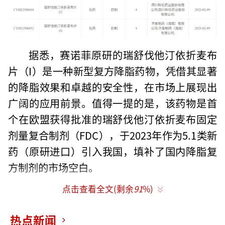
据悉，赛诺菲原研的瑞舒伐他汀依折麦布
片（I）是一种新型复方降脂药物，凭借其显著
的降脂效果和卓越的安全性，在市场上展现出
广阔的应用前景。值得一提的是，该药物是首
个在欧盟获得批准的瑞舒伐他汀依折麦布固定
剂量复合制剂（FDC），于2023年作为5.1类新
药（原研进口）引入我国，填补了国内降脂复
方制剂的市场空白。
点击查看全文(剩余
91
%)
国内药企同样嗅到了降脂复方制剂的商
机，在瑞舒伐他汀依折麦布片（I）仿制药申报
热点新闻
方面，除了齐鲁制药和科伦药业，浙江诺得药