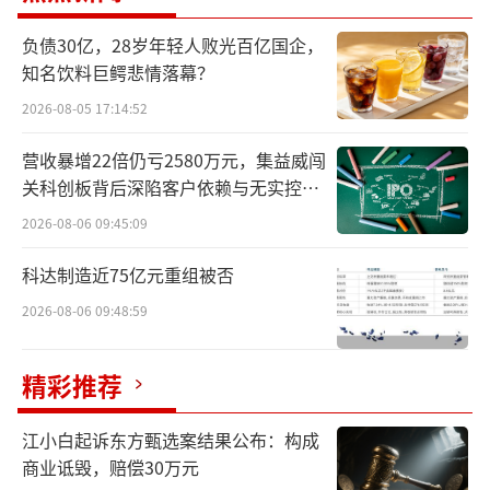
业、石家庄四药、北京福元医药、山东朗诺制
负债30亿，28岁年轻人败光百亿国企，
药、南京正大天晴制药以及韩美药品等多家企
知名饮料巨鳄悲情落幕？
业，均已按照新注册分类提交了该药物的仿制
2026-08-05 17:14:52
申请，目前正处于紧锣密鼓的审评审批流程之
营收暴增22倍仍亏2580万元，集益威闯
中。
关科创板背后深陷客户依赖与无实控人
困局
业内人士指出，降脂药物的联合应用已成
2026-08-06 09:45:09
为临床血脂管理策略的主流趋势，而复方制剂
科达制造近75亿元重组被否
则为这一领域提供了更为优越的治疗选择。复
2026-08-06 09:48:59
方制剂的研发并非简单的成分叠加，即“1+1=
2”的直观组合，而是需要跨越较高的制剂工艺
精彩推荐
技术壁垒，这无疑对研发企业的技术实力和创
新能力提出了更高要求。
江小白起诉东方甄选案结果公布：构成
商业诋毁，赔偿30万元