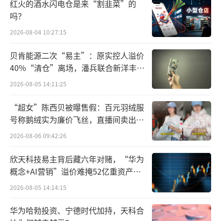
靶目标值，且ASCVD患者需实现靶目标和降幅
红火的酒水闪电仓是来“割韭菜”的
吗？
大于50%的双达标，其中LDL-C降幅大于50%
被视为斑块逆转的起点。然而，中等强度他汀
2026-08-04 10:27:15
单药难以达成这一降幅目标，为此，国内外多
贝肯能源二次“易主”：原实控人溢价
个指南均推荐他汀联合依折麦布协同降脂。
40%“清仓”离场，潘兵联合新洋丰、
宏科百世拟入主
2026-08-05 14:11:25
赛诺菲开发的瑞舒伐他汀依折麦布片，正
是这样一款由瑞舒伐他汀（HMG-CoA还原酶抑
“超女”陈西贝被曝售假：百元羽绒服
号称鹅绒实为廉价飞丝，直播间卖出超
制剂）和依折麦布（选择性胆固醇吸收抑制
百万元
剂）组成的复方制剂。它通过抑制胆固醇的吸
2026-08-06 09:42:26
收和合成，全面降低血浆总胆固醇（T-C）、LD
欣天科技易主背后藏六年对赌，“华为
L-C、载脂蛋白B（ApoB）、甘油三酯（TG）
概念+AI营销”溢价难掩52亿重资产考
验
和非高密度脂蛋白胆固醇（non-HDL-C）的水
2026-08-05 14:14:15
平，同时提升高密度脂蛋白胆固醇（HDL-C）
华为哈勃投资、宁德时代加持，天科合
水平，为血脂管理提供强有力支持。