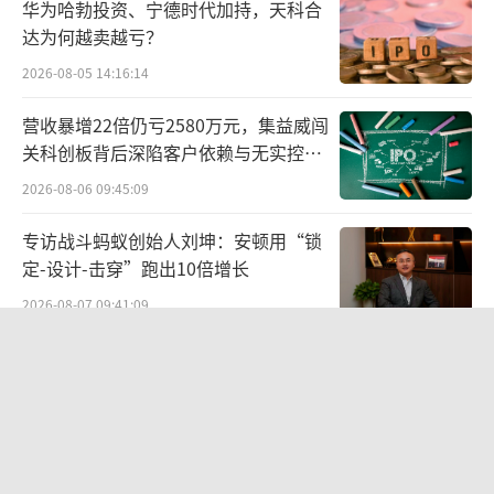
华为哈勃投资、宁德时代加持，天科合
年，敷尔佳近90%的营业收入来自医疗器械类
达为何越卖越亏？
业务，但凭借着对医用敷料的布局，敷尔佳的
2026-08-05 14:16:14
医疗敷料类的营收实现上涨。根据招股书数
据，2019年至2021年，敷尔佳医疗器械类敷料
营收暴增22倍仍亏2580万元，集益威闯
关科创板背后深陷客户依赖与无实控人
的收入分别为9.18亿元、8.8亿元和9.28亿元，
困局
2026-08-06 09:45:09
营收占比分别为68.38%、55.54%和56.25%。
与此同时，敷尔佳的毛利率不断升高。公开数
专访战斗蚂蚁创始人刘坤：安顿用“锁
据显示，2020年到2022年，敷尔佳的毛利率分
定-设计-击穿”跑出10倍增长
别为76.47%、81.95%和83.07%，毛利率堪比
2026-08-07 09:41:09
茅台。
航油成本倍增仍净赚62亿港元，进击的
国泰靠“过境红利”加速扩张
另从营收规模来看，敷尔佳从2018年的3.7
2026-08-06 09:38:43
4亿元迅速增长到2019年的13.42亿元，再到20
20年15.85亿元；2023年8月，敷尔佳登陆资本
两则公告，换来9个涨停板