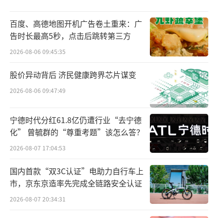
敷尔佳品牌创立于2015年，隶属于哈尔滨
敷尔佳科技股份有限公司，该公司于2017年成
百度、高德地图开机广告卷土重来：广
告时长最高5秒，点击后跳转第三方
立。回溯当时的发展，不难发现，曾经的敷尔
佳凭借着在医用敷料领域的优先布局，短短几
2026-08-06 09:45:35
年跃升为美妆行业头部公司。
股价异动背后 济民健康跨界芯片谋变
2026-08-06 09:47:49
根据公开资料，敷尔佳主营产品包括医疗
器械类敷料以及面膜、爽肤水、精华、乳液等
宁德时代分红61.8亿仍遭行业“去宁德
化妆品。尤其是其布局医用类敷料产品（当时
化” 曾毓群的“尊重考题”该怎么答？
也被称为“医美面膜”）颇受欢迎。
2026-08-07 17:04:53
根据招股书信息，在2018年，敷尔佳医疗
国内首款“双3C认证”电助力自行车上
器械类产品仅3款，分别为医用透明质酸钠修复
市，京东京造率先完成全链路安全认证
贴（白膜）、医用透明质酸钠修复贴（黑
2026-08-07 20:34:31
膜）、医用透明质酸钠修复液。同样是在这一