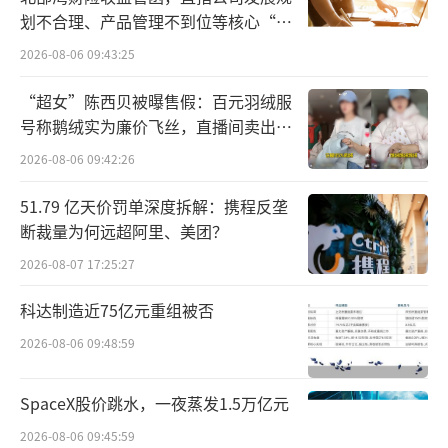
因，是当前的商业竞争环境，依赖于流量运营
划不合理、产品管理不到位等核心“痛
和低价竞争导致成本上涨、利润空间下降。”
点”
2026-08-06 09:43:25
敷尔佳也在2024年财报中提及：“线上市
“超女”陈西贝被曝售假：百元羽绒服
场波动幅度颇为显著，呈现出过度依赖大促及
号称鹅绒实为廉价飞丝，直播间卖出超
百万元
达人营销模式的特点。达人营销作为当下化妆
2026-08-06 09:42:26
品行业主流推广模式之一，虽在短期内能实现
51.79 亿天价罚单深度拆解：携程反垄
品牌曝光与产品销量提升，但长期来看，其整
断裁量为何远超阿里、美团？
体运营成本持续增加，给企业带来沉重负
2026-08-07 17:25:27
担。”
科达制造近75亿元重组被否
就业绩发展相关问题，北京商报记者对敷
2026-08-06 09:48:59
尔佳进行采访，但截至发稿未收到回复。
SpaceX股价跳水，一夜蒸发1.5万亿元
高增长神话
2026-08-06 09:45:59