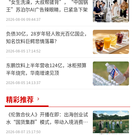
“女生洗澡，大叔帮搓背”，“中国锅
净利润连续下滑
王”苏泊尔AI广告辣眼睛，已紧急下架
根据敷尔佳最新财报，2024年该公司实现
2026-08-06 09:44:37
营业收入为20.17亿元，同比增长4.32%。归属
负债30亿，28岁年轻人败光百亿国企，
于上市公司股东的净利润为6.61亿元，同比减
知名饮料巨鳄悲情落幕？
少11.77%。这不是敷尔佳净利润首次下滑，根
2026-08-05 17:14:52
据2023年财报数据，敷尔佳在营收同比增长9.2
东鹏饮料上半年营收124亿，冰柜预算
9%的同时，归母净利润出现11.56%的同比下
半年烧完，华南增速见顶
降。
2026-08-05 14:13:37
上市不足两年时间，敷尔佳的盈利能力正
精彩推荐
在逐渐放缓。对于业绩的放缓，敷尔佳在财报
中如此表示：“本期净利润下降，主要系销售
《伦敦合伙人》开播在即：出海创业试
推广投入增加所致。”
水“国货集群”模式，带动入境消费反
向种草
2026-08-07 15:17:50