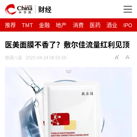
财经
推荐
TMT
金融
地产
消费
医药
酒业
IPO
医美面膜不香了？敷尔佳流量红利见顶
快消八谈
2025-04-24 08:55:59