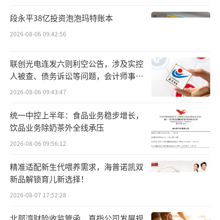
这样的解释在2023年财报中也同样存在。
在2023年财报中，敷尔佳对于净利润下滑给出
段永平38亿投资泡泡玛特账本
的解释为“线上销售增长带动相关销售费用增
2026-08-06 09:42:56
加，以及产能扩建的折旧摊销”。
联创光电连发六则利空公告，涉及实控
从财报数据看，连续两年被敷尔佳提到的
人被查、债务诉讼等问题，会计师事务
所曾出具“保留意见”
销售费用确实以不小的速度在增加。2024年，
2026-08-06 09:43:47
敷尔佳销售费用为7.48亿元，同比增长40.5
统一中控上半年：食品业务稳步增长，
3%；2023年，敷尔佳销售费用为5.32亿元，同
饮品业务除奶茶外全线承压
比增长36.44%。另根据招股说明书数据，2020
2026-08-06 09:56:12
—2022年，敷尔佳销售费用分别是2.65亿元、
精准适配新生代喂养需求，海普诺凯双
2.64亿元、3.90亿元。
新品解锁育儿新选择！
美妆资深评论人、美云空间电商创始人白
2026-08-07 17:52:28
云虎表示：“敷尔佳盈利能力减弱的核心原
北部湾财险收监管函，直指公司发展规