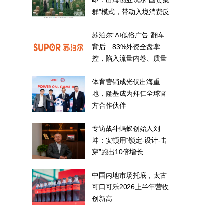
即：出海创业试水“国货集
群”模式，带动入境消费反
向种草
苏泊尔“AI低俗广告”翻车
背后：83%外资全盘掌
控，陷入流量内卷、质量
频发的负循环
体育营销成光伏出海重
地，隆基成为拜仁全球官
方合作伙伴
专访战斗蚂蚁创始人刘
坤：安顿用“锁定-设计-击
穿”跑出10倍增长
中国内地市场托底，太古
可口可乐2026上半年营收
创新高