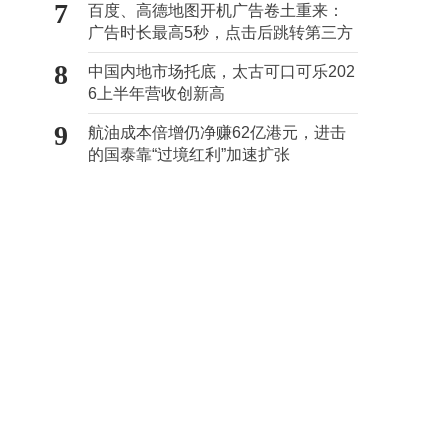
7
百度、高德地图开机广告卷土重来：
广告时长最高5秒，点击后跳转第三方
8
中国内地市场托底，太古可口可乐202
6上半年营收创新高
9
航油成本倍增仍净赚62亿港元，进击
的国泰靠“过境红利”加速扩张