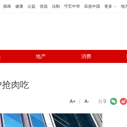
插画
健康
公益
优选
法制
守艺中华
应急中国
更多
地
融
地产
消费
户抢肉吃
A+
微信
A-
微博
分享