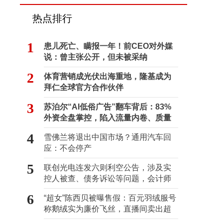
热点排行
1
患儿死亡、瞒报一年！前CEO对外媒
说：曾主张公开，但未被采纳
2
体育营销成光伏出海重地，隆基成为
拜仁全球官方合作伙伴
3
苏泊尔“AI低俗广告”翻车背后：83%
外资全盘掌控，陷入流量内卷、质量
频发的负循环
4
雪佛兰将退出中国市场？通用汽车回
应：不会停产
5
联创光电连发六则利空公告，涉及实
控人被查、债务诉讼等问题，会计师
事务所曾出具“保留意见”
6
“超女”陈西贝被曝售假：百元羽绒服号
称鹅绒实为廉价飞丝，直播间卖出超
百万元