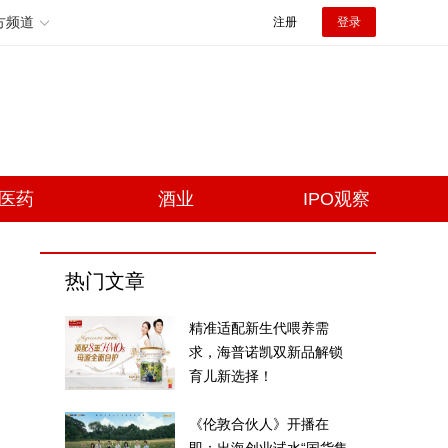
方频道
注册
登录
医药
酒业
IPO观察
热门文章
精准适配新生代喂养需
求，海普诺凯双新品解锁
育儿新选择！
《伦敦合伙人》开播在