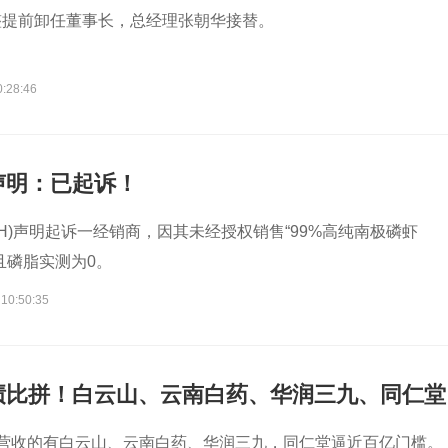
整提前卸任董事长，总经理张朝华接替。
0:28:46
声明：已起诉！
5.SH)声明起诉一经销商，因其未经授权销售“99%高纯南极磷虾
且磷脂实测为0。
 10:50:35
绩比拼！白云山、云南白药、华润三九、同仁堂
百亿营收的有白云山、云南白药、华润三九，同仁堂逼近百亿门槛。