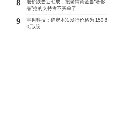
8
股价跌去近七成，把老铺黄金当“奢侈
品”抢的支持者不买单了
9
宇树科技：确定本次发行价格为 150.8
0元/股