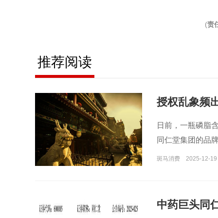
(
责
推荐阅读
授权乱象频
日前，一瓶磷脂含
同仁堂集团的品
斑马消费
2025-12-19
中药巨头同