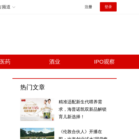
方频道
注册
登录
医药
酒业
IPO观察
热门文章
精准适配新生代喂养需
求，海普诺凯双新品解锁
育儿新选择！
《伦敦合伙人》开播在