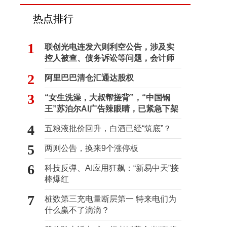
热点排行
1
联创光电连发六则利空公告，涉及实
控人被查、债务诉讼等问题，会计师
事务所曾出具“保留意见”
2
阿里巴巴清仓汇通达股权
3
“女生洗澡，大叔帮搓背”，“中国锅
王”苏泊尔AI广告辣眼睛，已紧急下架
4
五粮液批价回升，白酒已经“筑底”？
5
两则公告，换来9个涨停板
6
科技反弹、AI应用狂飙：“新易中天”接
棒爆红
7
桩数第三充电量断层第一 特来电们为
什么赢不了滴滴？