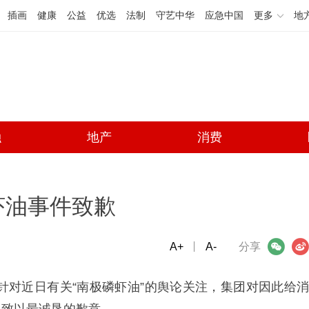
插画
健康
公益
优选
法制
守艺中华
应急中国
更多
地
融
地产
消费
虾油事件致歉
A+
微信
A-
微博
分享
，针对近日有关“南极磷虾油”的舆论关注，集团对因此给消