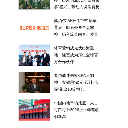
即：出海创业试水“国货集
群”模式，带动入境消费反
向种草
苏泊尔“AI低俗广告”翻车
背后：83%外资全盘掌
控，陷入流量内卷、质量
频发的负循环
体育营销成光伏出海重
地，隆基成为拜仁全球官
方合作伙伴
专访战斗蚂蚁创始人刘
坤：安顿用“锁定-设计-击
穿”跑出10倍增长
中国内地市场托底，太古
可口可乐2026上半年营收
创新高