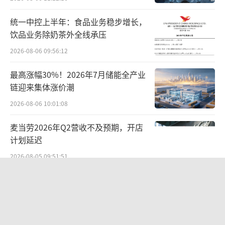
域。在研项目达205项，含9个1.1类中药新药
（1个申报生产，其余进入III期临床），为未来
统一中控上半年：食品业务稳步增长，
饮品业务除奶茶外全线承压
增长奠定基础。
2026-08-06 09:56:12
最高涨幅30%！2026年7月储能全产业
链迎来集体涨价潮
2026-08-06 10:01:08
麦当劳2026年Q2营收不及预期，开店
计划延迟
2026-08-05 09:51:51
SpaceX首份财报：营收近翻倍股价却
跳水
持续增加研发投入的还有云南白药，达1.5
6亿元，同比增长5.31%。白云山和同仁堂研发
2026-08-06 09:49:53