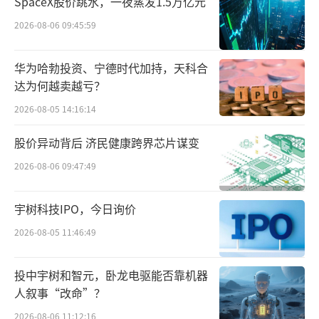
SpaceX股价跳水，一夜蒸发1.5万亿元
2026-08-06 09:45:59
同仁堂医药工业和医药商业板块营收均小
幅度同比增长，为1.38%和0.40%。从市场分
华为哈勃投资、宁德时代加持，天科合
布看，境内收入同比减少1.03%，境外收入实
达为何越卖越亏？
现21.52%大幅度增长。
2026-08-05 14:16:14
中药巨头的发展展望
股价异动背后 济民健康跨界芯片谋变
2026-08-06 09:47:49
华润三九尽管上半年利润受流感发病率降
低及零售渠道调整影响有所下滑，但公司大幅
宇树科技IPO，今日询价
加码研发，投入高达6.62亿元，同比激增68.9
2026-08-05 11:46:49
9%，在四家药企中遥遥领先。
投中宇树和智元，卧龙电驱能否靠机器
华润三九上半年获得8个《药品注册证
人叙事“改命”？
书》，涉及抗感染、围手术期、胃肠消化等领
2026-08-06 11:12:16