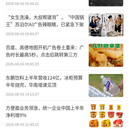
外
唯一“双优”企业，经营韧性突出；广药白云
2026-08-06 09:49:22
山虽营收领先，但利润微降；华润三九、同仁
“女生洗澡，大叔帮搓背”，“中国锅
堂则面临“营收增速放缓+利润下滑”的双重压
王”苏泊尔AI广告辣眼睛，已紧急下架
力。
2026-08-06 09:44:37
云南白药展现出全面且均衡的增长势头。
百度、高德地图开机广告卷土重来：广
药品事业群营收同比增长10.8%，核心产品云
告时长最高5秒，点击后跳转第三方
南白药气雾剂销售收入突破14.53亿元，同比增
2026-08-06 09:45:35
长20.9%；植物补益类产品气血康口服液销售
东鹏饮料上半年营收124亿，冰柜预算
收入同比增长约116.2%。健康品和中药资源板
半年烧完，华南增速见顶
块虽增速略低于药品板块，但均实现稳健正增
2026-08-05 14:13:37
长，分别为9.46%和6.3%。
方便面业务领涨，统一企业中国上半年
白云山则业务分化显著，区域市场出现冷
净利增9%
暖不均情况。大南药板块营收下降15.23%，相
2026-08-05 21:40:15