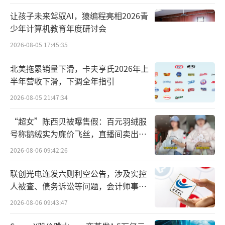
比之下，大健康和大商业板块成为重要增长支
让孩子未来驾驭AI，猿编程亮相2026青
柱，收入和同比增长分别为70.23亿元（7.4
少年计算机教育年度研讨会
2%）和290亿元（4.25%）。区域市场表现
2026-08-05 17:45:35
上，除华南地区销售额增长外，东北地区同比
北美拖累销量下滑，卡夫亨氏2026年上
增速明显，为21.92%；华东、华北和西南地区
半年营收下滑，下调全年指引
及出口业务销售额均出现同比超10%的下滑。
2026-08-05 21:47:34
华润三九的核心业务——自我诊疗（CHC）
“超女”陈西贝被曝售假：百元羽绒服
以及传统国药（昆药）业务承压，营收同比分
号称鹅绒实为廉价飞丝，直播间卖出超
别下滑18.39%和16.18%，毛利率同比减少2.4
百万元
2026-08-06 09:42:26
3%和5.36%。相反，处方药业务营收同比增加
联创光电连发六则利空公告，涉及实控
15.18%，未来有望成为其第二增长曲线。此
人被查、债务诉讼等问题，会计师事务
外，其在北方市场方面表现优异，营收同比大
所曾出具“保留意见”
2026-08-06 09:43:47
幅增长46.87%，相反南方市场出现12.13%的
下滑。