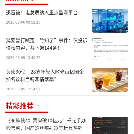
正增长，归母净利润36.33亿元；白云山、华润
迅雷被广电总局纳入重点监测平台
三九和同仁堂归母净利润分别为25.16亿元、1
8.15亿元和16.12亿元，同比分别下降1.31%、
2026-08-06 09:52:20
24.31%和13.93%。
鸿蒙智行喊冤“竹知了”事件：仅投诉
侵权内容，共下架144条！
2026-08-05 13:40:27
负债30亿，28岁年轻人败光百亿国企，
知名饮料巨鳄悲情落幕？
2026-08-05 17:14:52
精彩推荐
《蜘蛛侠4》票房破10亿元：千元手办
云南白药凭借“营收+利润”双增长，成为
秒售罄，国产蛛丝喷射器等玩具热销海