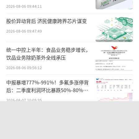
平台匹配全球商业化布局。在三次战略抉择
难关待闯
2026-08-06 09:44:11
中，科兴制药逐步完成了从仿创结合制造商向
创新型全球化生物药企的蜕变。
股价异动背后 济民健康跨界芯片谋变
2026-08-06 09:47:49
6款产品贡献99.2%收入，海外收入3.66
亿对冲集采压力
统一中控上半年：食品业务稳步增长，
饮品业务除奶茶外全线承压
招股书显示，2023—2025年，科兴制药营
2026-08-06 09:56:12
收分别达到12.59亿元、14.07亿元、15.34亿
元，保持稳健增长态势，而这些营收全部来自4
中报暴增777%-991%！多氟多涨停背
后：二季度利润环比暴跌50%-80%，
款自有产品与2款引进产品，2025年这六款产品
是黄金坑还是陷阱？
贡献了药品业务99.2%的收入，形成“成熟产
2026-08-07 10:05:35
品稳现金流、引进产品快增长”的格局，为创
全球排名第二，年入4000亿，不上市，
新转型与全球化布局提供了支撑。
不接受采访，“百年零食神秘家族”浮
出水面？
2026-08-06 17:10:48
自有产品是科兴制药的核心竞争力所在，