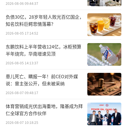
2026-08-06 09:44:37
兴制药是中国最早一批切入重组蛋白药物研发
与生产的企业，彼时国内生物药产业尚处于萌
负债30亿，28岁年轻人败光百亿国企，
知名饮料巨鳄悲情落幕？
芽期，跨国药企垄断主流市场，本土企业只能
在小众赛道寻找突破口。
2026-08-05 17:14:52
东鹏饮料上半年营收124亿，冰柜预算
科兴的第一次关键抉择，是聚焦重组蛋白
半年烧完，华南增速见顶
领域、做深做透细分刚需赛道。依托原核、真
2026-08-05 14:13:37
核细胞两大技术体系，该公司先后推出赛若金
（注射用人干扰素α1b）、依普定（人促红素
患儿死亡、瞒报一年！前CEO对外媒
说：曾主张公开，但未被采纳
注射液）、白特喜（人粒细胞集落刺激因
子）、常乐康（酪酸梭菌二联活菌）四款核心
2026-08-07 09:48:17
商业化产品，覆盖抗病毒、血液、肿瘤支持治
体育营销成光伏出海重地，隆基成为拜
疗、消化微生态四大领域，这批初代产品构筑
仁全球官方合作伙伴
起稳定现金流基本盘。
2026-08-07 10:18:25