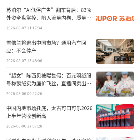
2019年至2025年，科兴制药进入战略转型
苏泊尔“AI低俗广告”翻车背后：83%
外资全盘掌控，陷入流量内卷、质量频
期，2020年12月登陆上交所科创板后，其跳出
发的负循环
成熟产品的舒适区，启动“创新+国际化”双引
2026-08-07 11:17:34
擎战略，这是其第二次关键抉择。此前，科兴
雪佛兰将退出中国市场？通用汽车回
的增长高度依赖四款老产品，面临集采降价、
应：不会停产
产品迭代缓慢、创新能力不足的多重压力，科
2026-08-07 15:48:06
创板的资本加持让企业完成技术与商业双重布
“超女”陈西贝被曝售假：百元羽绒服
局。
号称鹅绒实为廉价飞丝，直播间卖出超
百万元
技术端，科兴制药搭建起3KX创新技术平
2026-08-06 09:42:26
台，涵盖KX-FUSION长效融合、KX-BODY双/
中国内地市场托底，太古可口可乐2026
三特异性抗体、K’Exosome外泌体靶向递送
上半年营收创新高
三大核心技术，覆盖分子设计、工艺放大、抗
2026-08-06 17:07:28
体发现、靶向递送全流程，为创新药研发筑牢