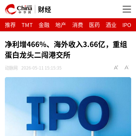
财经
推荐
TMT
金融
地产
消费
医药
酒业
IPO
净利增466%、海外收入3.66亿，重组
蛋白龙头二闯港交所
动脉网
2026-05-11 15:15:35