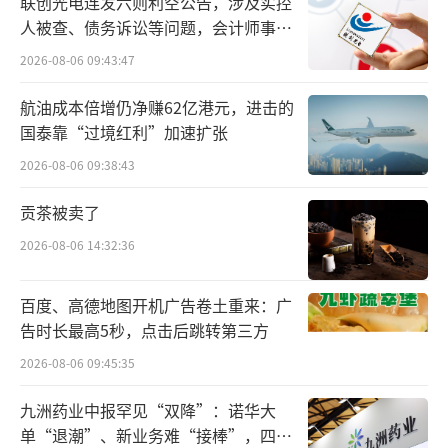
联创光电连发六则利空公告，涉及实控
底层支撑；商业端，同步推进产品引进与海外
人被查、债务诉讼等问题，会计师事务
拓展双策略，引入Apexelsin（白蛋白紫杉
所曾出具“保留意见”
2026-08-06 09:43:47
醇）、类停（英夫利西单抗）两款重磅生物类
航油成本倍增仍净赚62亿港元，进击的
似药，快速补齐肿瘤、自身免疫领域的产品短
国泰靠“过境红利”加速扩张
板，同时将成熟产品加速推向海外市场，开辟
2026-08-06 09:38:43
第二增长曲线。
贡茶被卖了
2025年至2026年，科兴制药做出第三次关
2026-08-06 14:32:36
键抉择，连续向港交所递表冲击H股上市，以A
+H资本架构打通全球资源对接通道。对科兴制
百度、高德地图开机广告卷土重来：广
药而言，创新药研发持续“烧钱”，需要全球
告时长最高5秒，点击后跳转第三方
资本提供支撑；核心创新管线瞄准中美双报、
2026-08-06 09:45:35
全球上市，港股平台能提供国际监管与资本认
九洲药业中报罕见“双降”：诺华大
同；海外业务占比已近24%，需要国际化资本
单“退潮”、新业务难“接棒”，四大