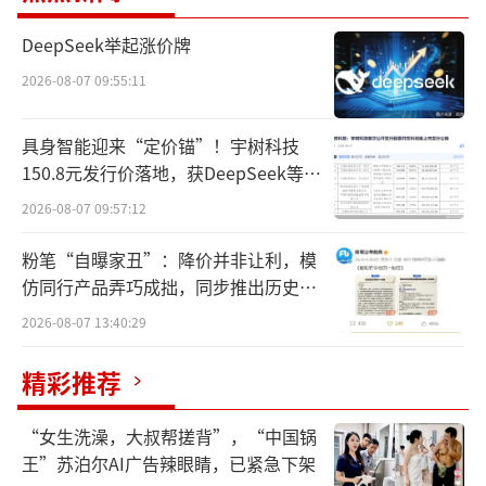
品，占据短效干扰素、促红素细分赛道头部位
置；搭建3KX全链条技术平台，切入肿瘤、自
DeepSeek举起涨价牌
身免疫、眼底疾病等高需求领域；海外业务覆
2026-08-07 09:55:11
盖欧盟、巴西、菲律宾、印尼等70多个国家和
地区，海外收入达3.66亿元。科兴制药的招股
具身智能迎来“定价锚”！宇树科技
150.8元发行价落地，获DeepSeek等豪
书，清晰地展现了传统生物药企业破解增长瓶
华战配加持
颈、推进创新转型的完整路径。
2026-08-07 09:57:12
粉笔“自曝家丑”：降价并非让利，模
从863基地到A+H，三次抉择定格局
仿同行产品弄巧成拙，同步推出历史学
员退费方案
科兴制药的起点，早于中国创新药浪潮二
2026-08-07 13:40:29
十余年，在过往发展历程中，其三次关键战略
精彩推荐
抉择，奠定了如今的行业地位与发展方向。
“女生洗澡，大叔帮搓背”，“中国锅
1989年至2019年是科兴制药的奠基阶段。
王”苏泊尔AI广告辣眼睛，已紧急下架
作为国家“863”计划首批产业化基地之一，科