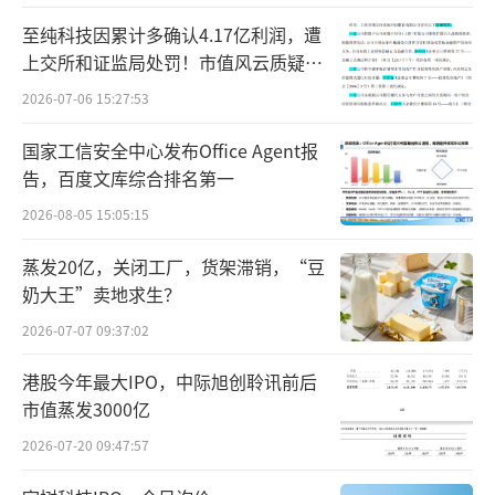
站预约单，然后在大型居民区附近等待当天7-9
至纯科技因累计多确认4.17亿利润，遭
点的早高峰订单；白天，在国贸、大望路等写
上交所和证监局处罚！市值风云质疑其
字楼人流密集区域巡游接单；17-20点晚高峰，
财务问题，遭巨额索赔！
2026-07-06 15:27:53
避开市区拥堵，前往通州、昌平接单；20点后
国家工信安全中心发布Office Agent报
才回到望京、后厂村这类互联网公司聚集的区
告，百度文库综合排名第一
域，等待加班的大厂员工下班，送完几批；23
2026-08-05 15:05:15
点左右，勾选顺路模式，下班回家。
蒸发20亿，关闭工厂，货架滞销，“豆
陈霖是滴滴在北京的一名“全职司机”。
奶大王”卖地求生？
每个月除了尾号限行的日子休息，他每天都会
2026-07-07 09:37:02
在线接单15-17个小时。他的日均流水稳定在70
港股今年最大IPO，中际旭创聆讯前后
0元附近，刨除北京租车和加油成本，每个月能
市值蒸发3000亿
有1万元出头的收入，这样的收入已经是全国的
2026-07-20 09:47:57
佼佼者，背后是一线城市相对较高的起步价和