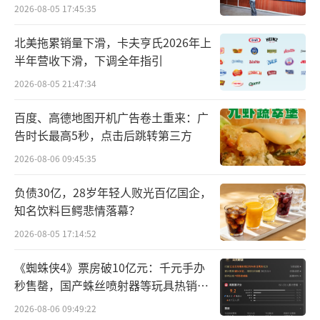
作。不包括上千家合作公司，滴滴中国网约车
2026-08-05 17:45:35
团队今天直接雇佣了超过7000人管理司机、处
北美拖累销量下滑，卡夫亨氏2026年上
理安全问题和司乘纠纷。
半年营收下滑，下调全年指引
越来越多的管理规则背后，是滴滴正在从
2026-08-05 21:47:34
最初轻盈的互联网撮合平台，转变为一家全国
百度、高德地图开机广告卷土重来：广
性的交通运输服务公司。
告时长最高5秒，点击后跳转第三方
2026-08-06 09:45:35
攒口碑值、当小队长、升级为专车司机，
滴滴给司机的收入上升通道
负债30亿，28岁年轻人败光百亿国企，
知名饮料巨鳄悲情落幕？
成为滴滴快车司机的第五年，陈霖在北京
2026-08-05 17:14:52
开车超过40万公里，累计接了3.5万单。他已经
《蜘蛛侠4》票房破10亿元：千元手办
养成了自己的跑单习惯。
秒售罄，国产蛛丝喷射器等玩具热销海
外
每天6点出门，接上提前接好的机场或火车
2026-08-06 09:49:22