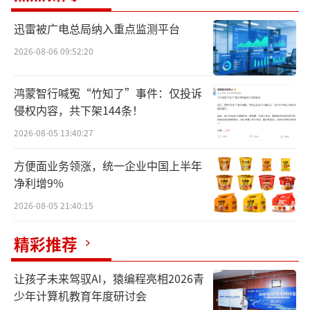
理加盟制快递员、外卖骑手和网约车司
机。“人很难被管理。”光给钱不够，左晖
迅雷被广电总局纳入重点监测平台
说，“人都需要变得更有价值——今天的工作能
2026-08-06 09:52:20
为他明天的价值加多少分？”
鸿蒙智行喊冤“竹知了”事件：仅投诉
我们此前曾写过美团管理骑手、分配收入
侵权内容，共下架144条！
的变化，相比有固定站点、固定服务区域，每
2026-08-05 13:40:27
天能见到同事的骑手，网约车司机收入更高一
方便面业务领涨，统一企业中国上半年
些，但更没有上班的感觉。他们穿梭于城市各
净利增9%
处，每天行驶几百公里，与大概率不会再见的
2026-08-05 21:40:15
乘客同处在密闭空间。
精彩推荐
滴滴自2018年起逐渐开始建立一个庞大体
系，试图用更透明的规则、一定的上升空间、
让孩子未来驾驭AI，猿编程亮相2026青
新的司机分成机制维系这个大平台的正常运
少年计算机教育年度研讨会