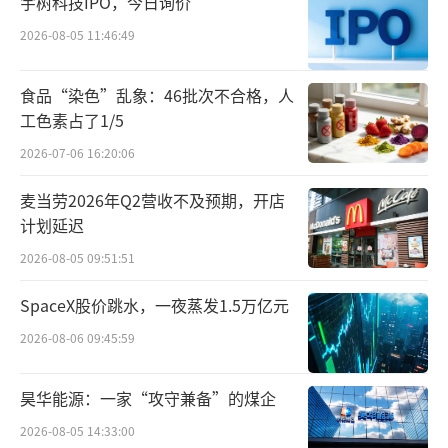
陈霖更多的时间投入。
宇树科技IPO，今日询价
2026-08-05 11:46:49
滴滴规定司机单日服务时长不超过10小
时，但司机不是时刻都有订单，所以每天可以
食品“染色”乱象：46批次不合格，人
在线更长时间。陈霖印象中，早几年获得同等
工色素占了1/5
收入他每天在线13-14个小时。他如此勤勉，一
2026-07-06 16:20:06
部分是为了取得更高的口碑值，接到更好的订
麦当劳2026年Q2营收不及预期，开店
单。
计划延迟
2026-08-05 09:51:51
SpaceX股价跳水，一夜蒸发1.5万亿元
2026-08-06 09:45:59
昊华能源：一家“攻守兼备”的煤企
2026-08-05 14:33:00