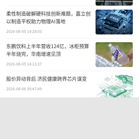
柔性制造破解硬科技创新难题，嘉立创
以制造平权助力物理AI落地
2026-08-05 14:28:03
东鹏饮料上半年营收124亿，冰柜预算
半年烧完，华南增速见顶
2026-08-05 14:13:37
股价异动背后 济民健康跨界芯片谋变
2026-08-06 09:47:49
口碑值，是滴滴管理司机的有形之手。
SpaceX首份财报：营收近翻倍股价却
滴滴对司机的派单逻辑首先遵循就近原
跳水
则，在此基础上系统会优先匹配口碑值最高的
2026-08-06 09:49:53
司机。口碑值得分高的司机能接到更多优质订