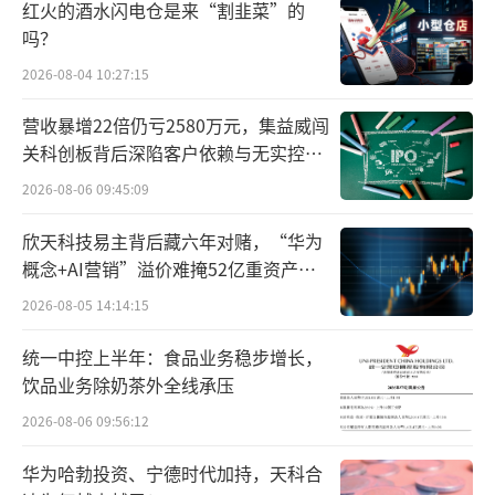
红火的酒水闪电仓是来“割韭菜”的
吗？
2026-08-04 10:27:15
营收暴增22倍仍亏2580万元，集益威闯
关科创板背后深陷客户依赖与无实控人
困局
2026-08-06 09:45:09
欣天科技易主背后藏六年对赌，“华为
概念+AI营销”溢价难掩52亿重资产考
验
2026-08-05 14:14:15
统一中控上半年：食品业务稳步增长，
饮品业务除奶茶外全线承压
2026-08-06 09:56:12
华为哈勃投资、宁德时代加持，天科合