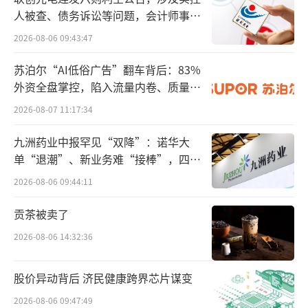
人被查、债务诉讼等问题，会计师事务
所曾出具“保留意见”
2026-08-06 09:43:47
苏泊尔“AI低俗广告”翻车背后：83%
外资全盘掌控，陷入流量内卷、质量频
发的负循环
2026-08-07 11:17:34
九洲药业中报罕见“双降”：诺华大
单“退潮”、新业务难“接棒”，四大
难关待闯
2026-08-06 09:44:11
贡茶被卖了
2026-08-06 14:32:36
股价异动背后 济民健康跨界芯片谋变
2026-08-06 09:47:49