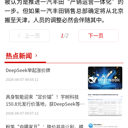
被认为是推进一汽丰田“产销运营一体化”的
一步。但如果一汽丰田销售总部确定将从北京
搬至天津，人员的调整必然会伴随其中。
1
/2
上一页
下一页
热点新闻
DeepSeek举起涨价牌
2026-08-07 09:55:11
具身智能迎来“定价锚”！宇树科技
150.8元发行价落地，获DeepSeek等豪
华战配加持
2026-08-07 09:57:12
粉笔“自曝家丑”：降价并非让利，模