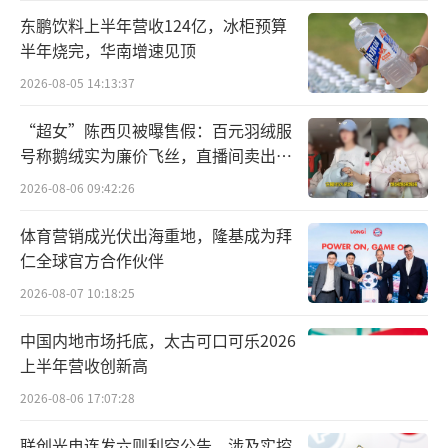
东鹏饮料上半年营收124亿，冰柜预算
半年烧完，华南增速见顶
2026-08-05 14:13:37
“超女”陈西贝被曝售假：百元羽绒服
号称鹅绒实为廉价飞丝，直播间卖出超
百万元
2026-08-06 09:42:26
体育营销成光伏出海重地，隆基成为拜
仁全球官方合作伙伴
2026-08-07 10:18:25
中国内地市场托底，太古可口可乐2026
上半年营收创新高
2026-08-06 17:07:28
联创光电连发六则利空公告，涉及实控