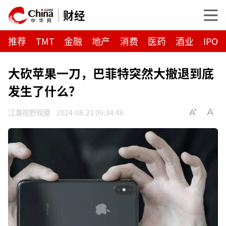
财经
推荐
TMT
金融
地产
消费
医药
酒业
IPO
大砍苹果一刀，巴菲特突然大撤退到底
发生了什么？
江瀚视野观察
2024-08-23 09:34:46