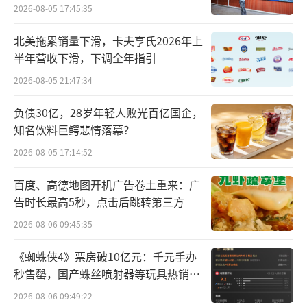
为2799.69亿美元，较一季度末（3320亿美
2026-08-05 17:45:35
元）下降521亿美元。
北美拖累销量下滑，卡夫亨氏2026年上
半年营收下滑，下调全年指引
作为市场最关注的焦点，今年二季度伯克
希尔总共减持10只证券，其中砍仓最狠的自然
2026-08-05 21:47:34
是苹果公司，直接从7.89亿股直接降至4亿股。
负债30亿，28岁年轻人败光百亿国企，
另外，美国云计算公司Snowflake，以及媒体
知名饮料巨鳄悲情落幕？
集团派拉蒙环球也是报告期内唯二遭到伯克希
2026-08-05 17:14:52
尔清仓的股票。
百度、高德地图开机广告卷土重来：广
告时长最高5秒，点击后跳转第三方
和巴菲特的操作类似，桥水基金二季度减
持英伟达48.9万股、谷歌82.8万股，还卖出近7
2026-08-06 09:45:35
5%的苹果持仓至46.9万股。
《蜘蛛侠4》票房破10亿元：千元手办
秒售罄，国产蛛丝喷射器等玩具热销海
据21世纪经济报道的消息，2016年，巴菲
外
2026-08-06 09:49:22
特首次建仓苹果的头寸，当时苹果每股股价在2