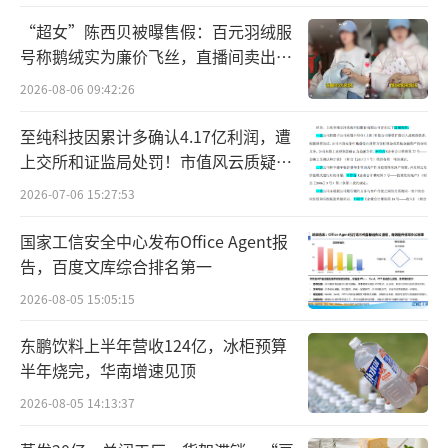
6美元左右，而如今苹果股价已经飙升至约221
“超女”陈西贝被曝售假：百元羽绒服
号称鹅绒实为廉价飞丝，直播间卖出超
美元，股价涨幅逾800%。高位抛售苹果正为伯
百万元
克希尔带来天量收入，财报显示，伯克希尔现
2026-08-06 09:42:26
金已从第一季度末的1890亿美元增加至二季度
至纯科技因累计多确认4.17亿利润，遭
的2780亿美元，当中绝大部份收益来自于卖出
上交所和证监局处罚！市值风云质疑其
财务问题，遭巨额索赔！
苹果股票。
2026-07-06 15:27:53
可以看到伯克希尔现金储备持续膨胀。运
国家工信安全中心发布Office Agent报
告，百度文库综合排名第一
营产生的正现金流，加上近几个月抛售苹果、
美国银行产生的收益，让伯克希尔账上的现金
2026-08-05 15:05:15
资产创下2770亿美元的历史新高。
东鹏饮料上半年营收124亿，冰柜预算
半年烧完，华南增速见顶
根据伯克希尔的最新财报，截至第二季度
2026-08-05 14:13:37
末，其持有2346亿美元的短期美债，同时拥有