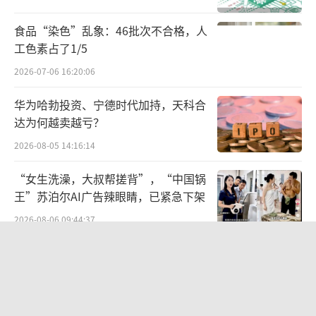
一次投资决策都备受关注，尤其是在他大规模
抛售苹果股票的背景下，这一举动引发了市场
食品“染色”乱象：46批次不合格，人
的热议，而在一系列的操作背后，巴菲特的逻
工色素占了1/5
辑到底是什么？这才是最值得我们关注的事
2026-07-06 16:20:06
情。
华为哈勃投资、宁德时代加持，天科合
达为何越卖越亏？
首先，巴菲特大规模抛售苹果的深意值得
2026-08-05 14:16:14
关注。巴菲特之前大规模抛售苹果股票，单独
来看，似乎是一个再正常不过的决策。毕竟，
“女生洗澡，大叔帮搓背”，“中国锅
他在苹果的投资上已经获得了巨额的利润，选
王”苏泊尔AI广告辣眼睛，已紧急下架
择落袋为安，避免被征收过高的资本利得税，
2026-08-06 09:44:37
这完全符合传统的投资逻辑。然而，当我们将
昊华能源：一家“攻守兼备”的煤企
视角拓展到更宏观的层面时，就会发现巴菲特
2026-08-05 14:33:00
此举蕴含着更为深远的考量。