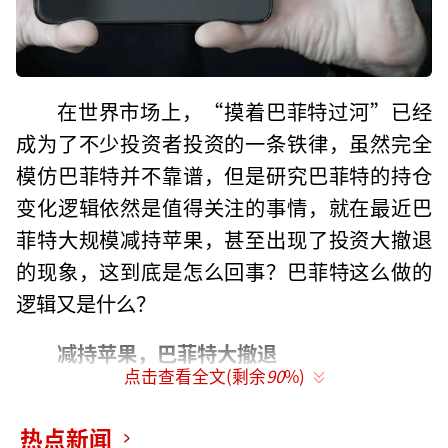
在世界市场上，“摸着巴菲特过河”已经
成为了不少投资者投资的一条铁律，虽然完全
模仿巴菲特并不靠谱，但是研究巴菲特的持仓
变化逻辑依然是值得关注的事情，就在最近巴
菲特大规模减持苹果，甚至出现了投资大撤退
的现象，这到底是怎么回事？巴菲特这么做的
逻辑又是什么？
减持苹果，巴菲特大撤退
点击查看全文(剩余
90
%)
据每日经济新闻的报道，围绕着“巴菲特
减持美股”的谜团终于被解开——伯克希尔公司
热点新闻