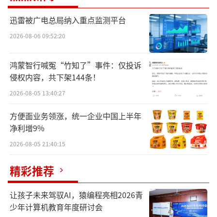
按照惯例拖到法定报告期的最后一天盘后，发
迅雷被广电总局纳入重点监测平台
布截至2季度的美股持仓报告（13F表）。
2026-08-06 09:52:20
在之前的财报中，伯克希尔披露“腰斩苹
果持仓”引发全球市场关注。在那份财报中，
鸿蒙智行喊冤“竹知了”事件：仅投诉
侵权内容，共下架144条！
伯克希尔披露公司大约减持750多亿美元的股
票，同时现金水平提升至惊人的2769亿美元。
2026-08-05 13:40:27
其中年化收益率大概
方便面业务领涨，统一企业中国上半年
净利增9%
在5%左右的短期美债持仓升至2346亿美
2026-08-05 21:40:15
元，比美联储还要多。
精彩推荐
自那以后，市场一直在等待这份13F表，看
看巴菲特到底做出了哪些操作。公布的文件显
让孩子未来驾驭AI，猿编程亮相2026青
示，截至二季度末，伯克希尔的美股持仓价值
少年计算机教育年度研讨会