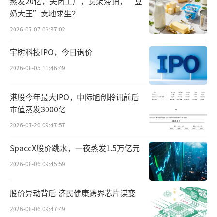
超过420亿美元的现金和现金等价物，其中包括
蒸发20亿，关闭工厂，货架滞销，“豆
奶大王”卖地求生？
期限为三个月或更短的美债。
2026-07-07 09:37:02
宇树科技IPO，今日询价
2026-08-05 11:46:49
港股今年最大IPO，中际旭创聆讯前后
市值蒸发3000亿
2026-07-20 09:47:57
SpaceX股价跳水，一夜蒸发1.5万亿元
2026-08-06 09:45:59
巴菲特大撤退的逻辑是什么？
股价异动背后 济民健康跨界芯片谋变
巴菲特这位被誉为股神的投资大师，其每
2026-08-06 09:47:49