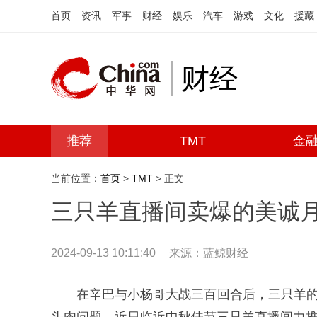
首页
资讯
军事
财经
娱乐
汽车
游戏
文化
援藏
财经
推荐
TMT
金
当前位置：
首页
>
TMT
> 正文
三只羊直播间卖爆的美诚
2024-09-13 10:11:40
来源：
蓝鲸财经
在辛巴与小杨哥大战三百回合后，三只羊的