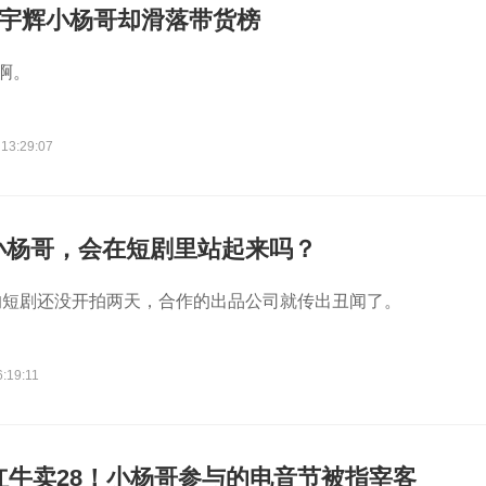
董宇辉小杨哥却滑落带货榜
啊。
 13:29:07
小杨哥，会在短剧里站起来吗？
的短剧还没开拍两天，合作的出品公司就传出丑闻了。
:19:11
红牛卖28！小杨哥参与的电音节被指宰客