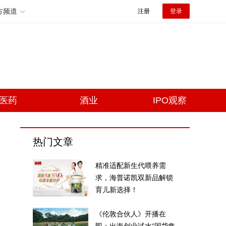
方频道
注册
登录
医药
酒业
IPO观察
热门文章
精准适配新生代喂养需
求，海普诺凯双新品解锁
育儿新选择！
《伦敦合伙人》开播在