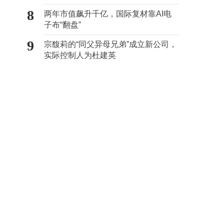
甄选
8
两年市值飙升千亿，国际复材靠AI电
子布“翻盘”
9
宗馥莉的“同父异母兄弟”成立新公司，
实际控制人为杜建英