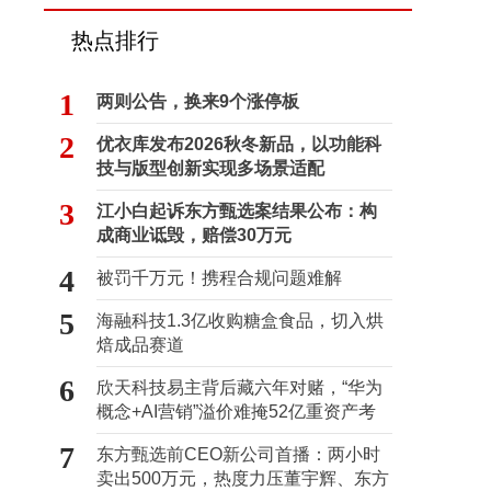
热点排行
1
两则公告，换来9个涨停板
2
优衣库发布2026秋冬新品，以功能科
技与版型创新实现多场景适配
3
江小白起诉东方甄选案结果公布：构
成商业诋毁，赔偿30万元
4
被罚千万元！携程合规问题难解
5
海融科技1.3亿收购糖盒食品，切入烘
焙成品赛道
6
欣天科技易主背后藏六年对赌，“华为
概念+AI营销”溢价难掩52亿重资产考
验
7
东方甄选前CEO新公司首播：两小时
卖出500万元，热度力压董宇辉、东方