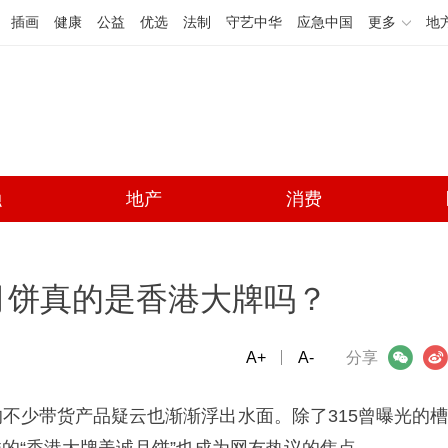
插画
健康
公益
优选
法制
守艺中华
应急中国
更多
地
融
地产
消费
月饼真的是香港大牌吗？
A+
微信
A-
微博
分享
不少带货产品疑云也渐渐浮出水面。除了315曾曝光的槽