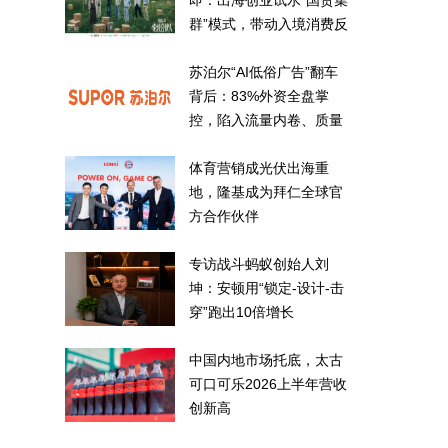
即：出海创业试水“国货集
群”模式，带动入境消费反
向种草
苏泊尔“AI低俗广告”翻车
背后：83%外资全盘掌
控，陷入流量内卷、质量
频发的负循环
体育营销成光伏出海重
地，隆基成为拜仁全球官
方合作伙伴
专访战斗蚂蚁创始人刘
坤：安顿用“锁定-设计-击
穿”跑出10倍增长
中国内地市场托底，太古
可口可乐2026上半年营收
创新高