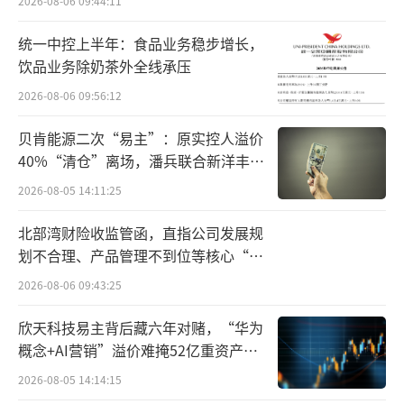
2026-08-06 09:44:11
统一中控上半年：食品业务稳步增长，
饮品业务除奶茶外全线承压
2026-08-06 09:56:12
贝肯能源二次“易主”：原实控人溢价
40%“清仓”离场，潘兵联合新洋丰、
宏科百世拟入主
2026-08-05 14:11:25
北部湾财险收监管函，直指公司发展规
划不合理、产品管理不到位等核心“痛
点”
2026-08-06 09:43:25
欣天科技易主背后藏六年对赌，“华为
概念+AI营销”溢价难掩52亿重资产考
验
2026-08-05 14:14:15