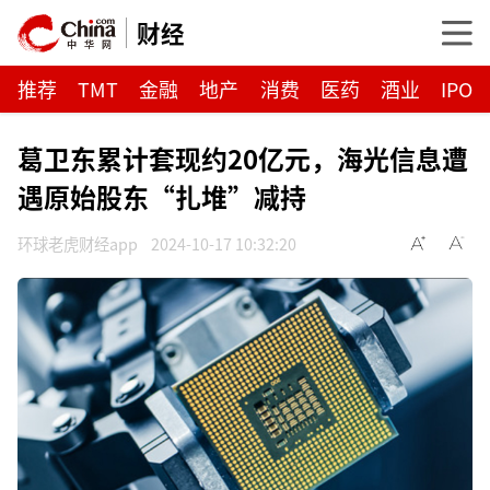
财经
推荐
TMT
金融
地产
消费
医药
酒业
IPO
葛卫东累计套现约20亿元，海光信息遭
遇原始股东“扎堆”减持
环球老虎财经app
2024-10-17 10:32:20