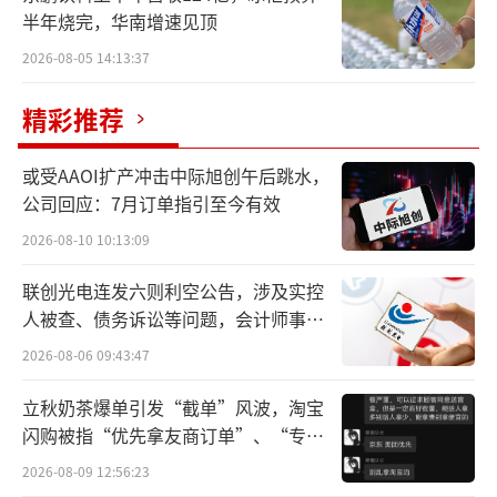
半年烧完，华南增速见顶
2026-08-05 14:13:37
精彩推荐
或受AAOI扩产冲击中际旭创午后跳水，
公司回应：7月订单指引至今有效
2026-08-10 10:13:09
联创光电连发六则利空公告，涉及实控
人被查、债务诉讼等问题，会计师事务
所曾出具“保留意见”
2026-08-06 09:43:47
立秋奶茶爆单引发“截单”风波，淘宝
闪购被指“优先拿友商订单”、“专挑
贵的拿”
2026-08-09 12:56:23