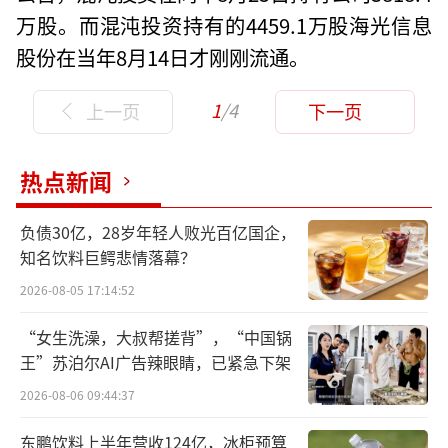
万股。而混沌投资持有的4459.1万股海光信息
股份在当年8月14日才刚刚流通。
1
/4
上一页
下一页
热点新闻
负债30亿，28岁年轻人败光百亿国企，
知名饮料巨鳄悲情落幕？
2026-08-05 17:14:52
“女生洗澡，大叔帮搓背”，“中国锅
王”苏泊尔AI广告辣眼睛，已紧急下架
2026-08-06 09:44:37
东鹏饮料上半年营收124亿，冰柜预算