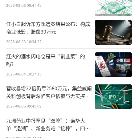
2026-08-06 09:47:49
江小白起诉东方甄选案结果公布：构成
商业诋毁，赔偿30万元
2026-08-03 16:34:22
红火的酒水闪电仓是来“割韭菜”的
吗？
2026-08-04 10:27:15
营收暴增22倍仍亏2580万元，集益威闯
关科创板背后深陷客户依赖与无实控人
困局
2026-08-06 09:45:09
九洲药业中报罕见“双降”：诺华大
单“退潮”、新业务难“接棒”，四大
难关待闯