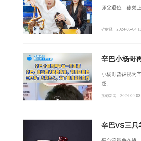
师父退位，徒弟
锌财经
2024-06-04 1
辛巴小杨哥
小杨哥曾被视为辛
疑。
蓝鲸新闻
2024-09-03
辛巴VS三
平台流量争夺战