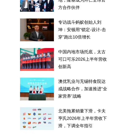
地，隆基成为拜仁全球官
方合作伙伴
专访战斗蚂蚁创始人刘
坤：安顿用“锁定-设计-击
穿”跑出10倍增长
中国内地市场托底，太古
可口可乐2026上半年营收
创新高
澳优乳业与无锡特食院达
成战略合作，加速推进“全
家营养”战略
北美拖累销量下滑，卡夫
亨氏2026年上半年营收下
滑，下调全年指引