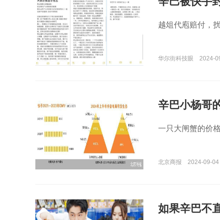
辛巴被快手
越俎代庖赔付，
华尔街科技眼
2024-09
辛巴小杨哥的
一只大闸蟹的价格
北京商报
2024-09-04
如果辛巴不