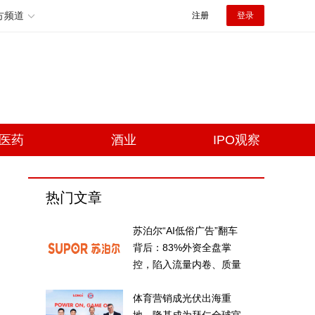
方频道
注册
登录
医药
酒业
IPO观察
热门文章
苏泊尔“AI低俗广告”翻车
背后：83%外资全盘掌
控，陷入流量内卷、质量
频发的负循环
体育营销成光伏出海重