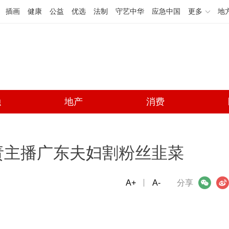
插画
健康
公益
优选
法制
守艺中华
应急中国
更多
地
融
地产
消费
责主播广东夫妇割粉丝韭菜
A+
微信
A-
微博
分享