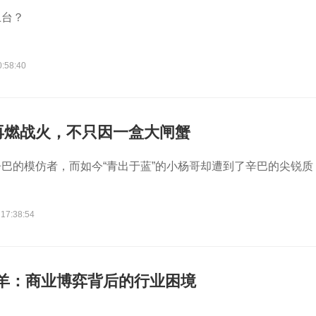
上台？
0:58:40
再燃战火，不只因一盒大闸蟹
巴的模仿者，而如今“青出于蓝”的小杨哥却遭到了辛巴的尖锐质
 17:38:54
只羊：商业博弈背后的行业困境
。