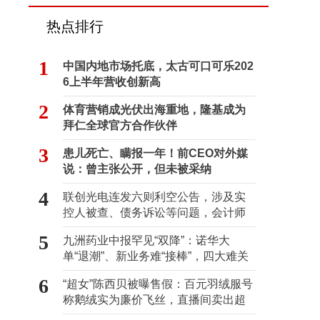
热点排行
1
中国内地市场托底，太古可口可乐202
6上半年营收创新高
2
体育营销成光伏出海重地，隆基成为
拜仁全球官方合作伙伴
3
患儿死亡、瞒报一年！前CEO对外媒
说：曾主张公开，但未被采纳
4
联创光电连发六则利空公告，涉及实
控人被查、债务诉讼等问题，会计师
事务所曾出具“保留意见”
5
九洲药业中报罕见“双降”：诺华大
单“退潮”、新业务难“接棒”，四大难关
待闯
6
“超女”陈西贝被曝售假：百元羽绒服号
称鹅绒实为廉价飞丝，直播间卖出超
百万元