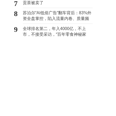
7
贡茶被卖了
8
苏泊尔“AI低俗广告”翻车背后：83%外
资全盘掌控，陷入流量内卷、质量频
发的负循环
9
全球排名第二，年入4000亿，不上
市，不接受采访，“百年零食神秘家
族”浮出水面？