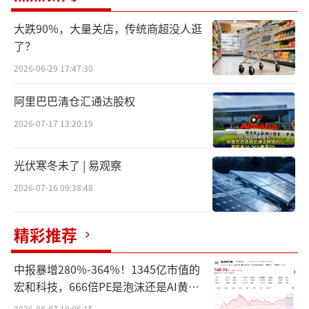
大跌90%，大量关店，传统商超没人逛
了？
2026-06-29 17:47:30
阿里巴巴清仓汇通达股权
美团“神抢手”设立更高标准准入体系，流量、补贴向优质商家倾
2026-07-17 13:20:19
斜
光伏寒冬未了 | 易观察
据了解，今年4月2日起，“神抢手”开始
2026-07-16 09:38:48
向优质商家提供助力金支持，覆盖超1万个连锁
餐饮品牌、20万家中小商家，经营表现突出的
精彩推荐
品牌每月获得的助力金可达50万元，优质中小
商户门店每月可达1万元。
中报暴增280%-364%！1345亿市值的
宏和科技，666倍PE是泡沫还是AI黄
除了助力金支持，“神抢手”通过建立更
金？
2026-08-07 10:06:15