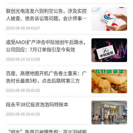
联创光电连发六则利空公告，涉及实控
人事之变
人被查、债务诉讼等问题，会计师事务
所曾出具“保留意见”
阿里“1+6+N”变革奠定了动荡的基调，
2026-08-06 09:43:47
从达摩院分拆出来的通义实验室同样如此（详
或受AAOI扩产冲击中际旭创午后跳水，
细始末见下篇）。通义实验室的总负责人是周
公司回应：7月订单指引至今有效
靖人，下属有自然语言智能实验室、应用视觉
2026-08-10 10:13:09
实验室等，包含了通义千问、通义万相、通义
百度、高德地图开机广告卷土重来：广
听悟等产品。
告时长最高5秒，点击后跳转第三方
通义团队核心人物变动，要追溯到2022年
2026-08-06 09:45:35
杨红霞的离职，其带领研发的“多模态预训练
段永平38亿投资泡泡玛特账本
模型M6”，是现在通义千问底座模型的前身。
2026-08-06 09:42:56
而后，2024年通义千问大模型技术负责人周畅
被字节挖走，彻底开启了通义的“人事之
“超女”陈西贝被曝售假：百元羽绒服