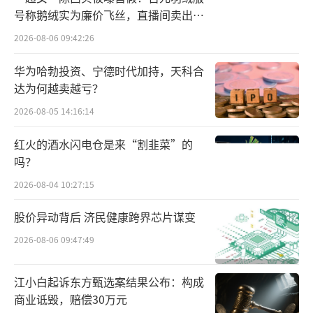
变”。
号称鹅绒实为廉价飞丝，直播间卖出超
百万元
2026-08-06 09:42:26
华为哈勃投资、宁德时代加持，天科合
达为何越卖越亏？
2026-08-05 14:16:14
红火的酒水闪电仓是来“割韭菜”的
吗？
2026-08-04 10:27:15
股价异动背后 济民健康跨界芯片谋变
2026-08-06 09:47:49
江小白起诉东方甄选案结果公布：构成
商业诋毁，赔偿30万元