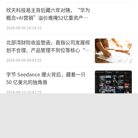
致了语音、视觉、模型三个方向的“真空”，
欣天科技易主背后藏六年对赌，“华为
而这恰恰是迈向世界模型的关键。在大模型竞
概念+AI营销”溢价难掩52亿重资产考
争中，阿里的AI人才储备算不上充沛，出走的
验
2026-08-05 14:14:15
三位人员兼具了技术研发和领导决策的特质，
北部湾财险收监管函，直指公司发展规
一时难以找到合适的“补位”。
划不合理、产品管理不到位等核心“痛
点”
截至目前，仍在岗的还有自然语言处理方
2026-08-06 09:43:25
向负责人黄非，通义千问负责人林俊旸，通义
字节 Seedance 爆火背后，藏着一只
万相负责人刘宇以及开源社区魔搭负责人周文
50 亿美元的独角兽
猛。
2026-08-10 10:41:25
据悉，周畅走后，林俊旸在通义实验室的
茅台提价后20天：资本市场抢跑，磨底
存在感逐渐增强。
属于现实
2026-08-10 10:54:09
通义千问系列模型研发构成了林俊旸的工