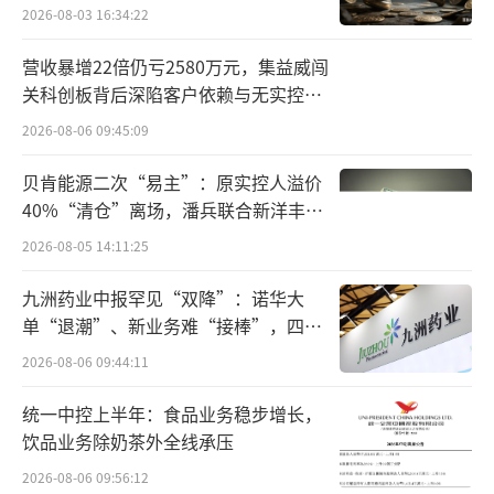
2026-08-03 16:34:22
营收暴增22倍仍亏2580万元，集益威闯
关科创板背后深陷客户依赖与无实控人
困局
2026-08-06 09:45:09
鄢志杰，曾担任达摩院机器智能语音实验
贝肯能源二次“易主”：原实控人溢价
室负责人，彼时达摩院的十三位“扫地僧”之
40%“清仓”离场，潘兵联合新洋丰、
宏科百世拟入主
一。大模型之后，他曾担任通义听悟技术负责
2026-08-05 14:11:25
人，负责聚焦音视频内容的工作学习AI助
九洲药业中报罕见“双降”：诺华大
手“听悟”。薄列峰，原多模态、视觉负责
单“退潮”、新业务难“接棒”，四大
人，其主导研发的“全民舞王”玩法曾从外网
难关待闯
2026-08-06 09:44:11
火到了国内。受益于此，通义App也短暂地成
统一中控上半年：食品业务稳步增长，
为过“爆款”。
饮品业务除奶茶外全线承压
十个月，三位一线核心人物离职，直接导
2026-08-06 09:56:12