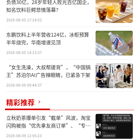
负债30亿，28岁年轻人败光百亿国企，
有消息称，年仅32岁的林俊旸现已升至P1
知名饮料巨鳄悲情落幕？
0。另有猎头回复，“至少已经是P9级别”。截
2026-08-05 17:14:52
至目前，阿里官方没有任何回应，但对其重视
东鹏饮料上半年营收124亿，冰柜预算
程度可见一斑。在“蚂蚁527技术开放日”上，
半年烧完，华南增速见顶
林俊旸对外最新的tittle为阿里通义千问（Qwe
2026-08-05 14:13:37
n）技术负责人。
“女生洗澡，大叔帮搓背”，“中国锅
讽刺的是，上述被誉为“元老”或“领头
王”苏泊尔AI广告辣眼睛，已紧急下架
人”式的人物在离职前，也才堪堪P9、P10，
2026-08-06 09:44:37
其中包括当时的业界大牛杨红霞。
精彩推荐
就在不久前，通义实验室招聘官网，悄悄
更新了“世界模型”的相关岗位。在人才青黄
立秋奶茶爆单引发“截单”风波，淘宝
不接的处境下，押注世界模型方向，是阿里通
闪购被指“优先拿友商订单”、“专挑
贵的拿”
义的“遮羞布”还是技术迭代使然？
2026-08-09 12:56:23