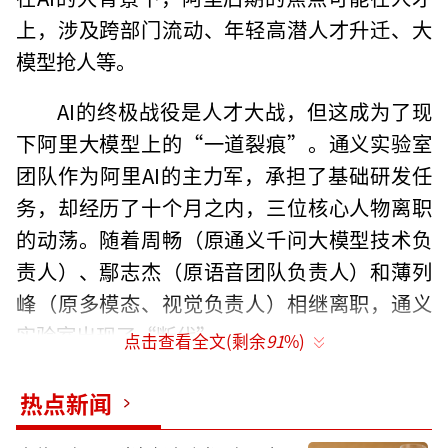
上，涉及跨部门流动、年轻高潜人才升迁、大
模型抢人等。
AI的终极战役是人才大战，但这成为了现
下阿里大模型上的“一道裂痕”。通义实验室
团队作为阿里AI的主力军，承担了基础研发任
务，却经历了十个月之内，三位核心人物离职
的动荡。随着周畅（原通义千问大模型技术负
责人）、鄢志杰（原语音团队负责人）和薄列
峰（原多模态、视觉负责人）相继离职，通义
实验室出现了“断代”。
点击查看全文(剩余
91
%)
在“吴妈”扶持年轻人的号召下，老阿里
热点新闻
人口中“查无此人”的林俊旸被提拔了上来。