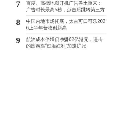
7
百度、高德地图开机广告卷土重来：
广告时长最高5秒，点击后跳转第三方
8
中国内地市场托底，太古可口可乐202
6上半年营收创新高
9
航油成本倍增仍净赚62亿港元，进击
的国泰靠“过境红利”加速扩张