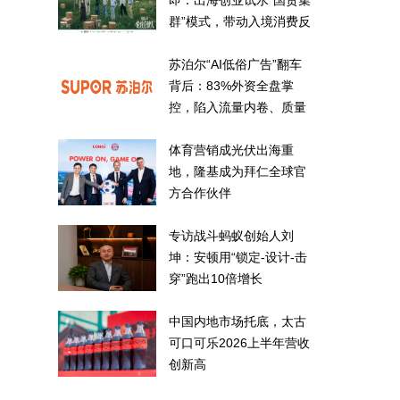
即：出海创业试水“国货集
群”模式，带动入境消费反
向种草
苏泊尔“AI低俗广告”翻车
背后：83%外资全盘掌
控，陷入流量内卷、质量
频发的负循环
体育营销成光伏出海重
地，隆基成为拜仁全球官
方合作伙伴
专访战斗蚂蚁创始人刘
坤：安顿用“锁定-设计-击
穿”跑出10倍增长
中国内地市场托底，太古
可口可乐2026上半年营收
创新高