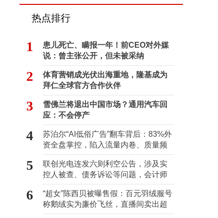
热点排行
1
患儿死亡、瞒报一年！前CEO对外媒
说：曾主张公开，但未被采纳
2
体育营销成光伏出海重地，隆基成为
拜仁全球官方合作伙伴
3
雪佛兰将退出中国市场？通用汽车回
应：不会停产
4
苏泊尔“AI低俗广告”翻车背后：83%外
资全盘掌控，陷入流量内卷、质量频
发的负循环
5
联创光电连发六则利空公告，涉及实
控人被查、债务诉讼等问题，会计师
事务所曾出具“保留意见”
6
“超女”陈西贝被曝售假：百元羽绒服号
称鹅绒实为廉价飞丝，直播间卖出超
百万元