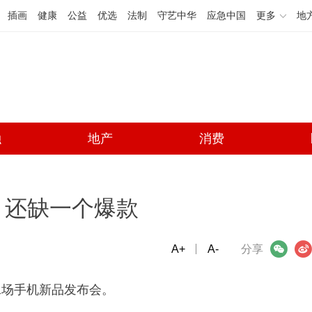
插画
健康
公益
优选
法制
守艺中华
应急中国
更多
地
融
地产
消费
，还缺一个爆款
A+
微信
A-
微博
分享
二场手机新品发布会。