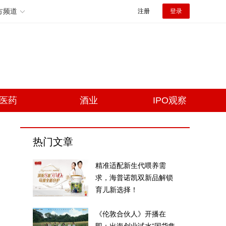
方频道
注册
登录
医药
酒业
IPO观察
热门文章
精准适配新生代喂养需
求，海普诺凯双新品解锁
育儿新选择！
《伦敦合伙人》开播在