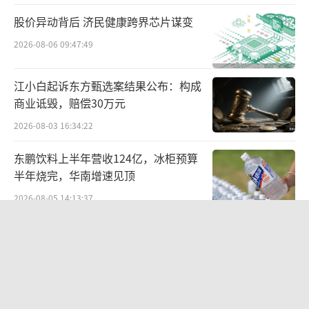
股价异动背后 济民健康跨界芯片谋变
2026-08-06 09:47:49
烘焙区与水果区同样亮点纷呈。烘焙明厨
江小白起诉东方甄选案结果公布：构成
前，现烤花边蛋挞金黄酥脆，9.9元/4个的超高
商业诋毁，赔偿30万元
性价比，引发不少市民专门排队等候，一出炉
2026-08-03 16:34:22
便很快售空；草莓盒子蛋糕颜值与口感双在
线，新鲜草莓搭配松软蛋糕胚，生巧车厘子盒
东鹏饮料上半年营收124亿，冰柜预算
子铺满鲜甜车厘子，辅以巧克力和蓝莓果酱，
半年烧完，华南增速见顶
带来层次分明的丰富口感，两款人气产品均采
2026-08-05 14:13:37
用减糖配方，成为沪上女生和孩子的最爱；全
北部湾财险收监管函，直指公司发展规
国首发的马里奥脆皮麻薯，皮脆香酥、内芯软
划不合理、产品管理不到位等核心“痛
糯，一口爆浆，成为开业当天的“烘焙新
点”
2026-08-06 09:43:25
宠”。
欣天科技易主背后藏六年对赌，“华为