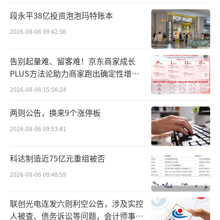
洲谷饲鲜牛腱、谷饲西冷牛排、买一赠一的和
段永平38亿投资泡泡玛特账本
牛M6牛排等被市民放入购物车。7日鲜蛋凭
借“只卖7天、逾期下架”的品质承诺，成为民
2026-08-06 09:42:56
生爆品，刚一上架就被市民抢购。工作人员频
告别起量难、留客难！京东商家成长
频推着补货车穿梭在人群中，“上海人做菜讲
PLUS方法论助力商家跑出确定性增长
究鲜，7日鲜蛋口感细腻，给孩子做蛋羹、炒鸡
路径
2026-08-06 15:56:24
蛋都合适，买着放心、吃着安心”，一位市民
一边排队补货，一边向身边人推荐。
两则公告，换来9个涨停板
2026-08-06 09:53:41
本帮风味领衔，烟火气与品质感拉满
科达制造近75亿元重组被否
熟食区堪称“沪味聚集地”，多款本帮菜
品复刻老上海味道，成为开业当天的“烟火黑
2026-08-06 09:48:59
马”。明厨亮灶前，厨师们现场制作本帮熏
联创光电连发六则利空公告，涉及实控
鱼、葱烤大排、八宝饭，浓油赤酱的香气弥漫
人被查、债务诉讼等问题，会计师事务