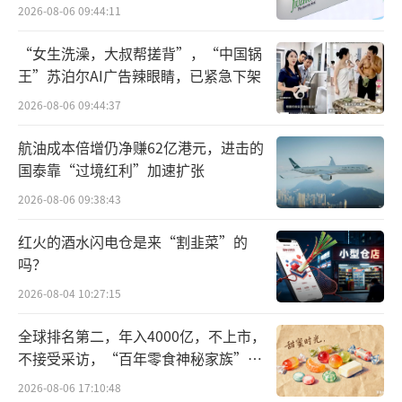
难关待闯
炒就是一盘鲜菜，省时又省心”，正在选购的
2026-08-06 09:44:11
上班族李女士说道。
“女生洗澡，大叔帮搓背”，“中国锅
王”苏泊尔AI广告辣眼睛，已紧急下架
2026-08-06 09:44:37
航油成本倍增仍净赚62亿港元，进击的
国泰靠“过境红利”加速扩张
2026-08-06 09:38:43
红火的酒水闪电仓是来“割韭菜”的
吗？
2026-08-04 10:27:15
全球排名第二，年入4000亿，不上市，
肉禽蛋区同样热闹，高性价比的鲜肉食材
不接受采访，“百年零食神秘家族”浮
引发上海市民抢购，带软骨的冷鲜猪肋排、澳
出水面？
2026-08-06 17:10:48