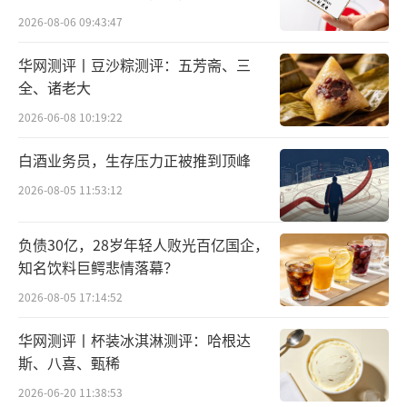
整个卖场，引得市民纷纷驻足排队。炸得微焦
所曾出具“保留意见”
2026-08-06 09:43:47
的本帮熏鱼，浸入秘制酱汁，外层酥脆、内里
酥烂，甜香入味，一口解锁老上海记忆；软糯
华网测评丨豆沙粽测评：五芳斋、三
全、诸老大
香甜的八宝饭，糯米绵密、馅料充足，是沪上
家庭新春餐桌的必备；香气扑鼻的葱烤大排，
2026-06-08 10:19:22
肉质鲜嫩、葱香浓郁，每一款都深得市民喜
白酒业务员，生存压力正被推到顶峰
爱，刚出炉就被一抢而空。
2026-08-05 11:53:12
负债30亿，28岁年轻人败光百亿国企，
知名饮料巨鳄悲情落幕？
2026-08-05 17:14:52
华网测评丨杯装冰淇淋测评：哈根达
斯、八喜、甄稀
2026-06-20 11:38:53