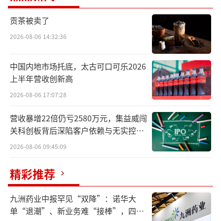
解锁沪上餐桌本味，崇明菜、24小时菜被
贡茶被卖了
热抢
2026-08-06 14:32:36
蔬菜区是开业当天的“人气主战场”，最
中国内地市场托底，太古可口可乐2026
抢眼的莫过于崇明本地菜与24小时菜，精准戳
上半年营收创新高
中上海市民对“鲜”的极致追求。翠绿的矮脚
2026-08-06 17:07:28
青、鲜嫩的生菜、脆嫩的青菜，产自崇明岛的
营收暴增22倍仍亏2580万元，集益威闯
时令蔬菜吸引着不少上海阿姨围在货架前精心
关科创板背后深陷客户依赖与无实控人
挑选。
困局
2026-08-06 09:45:09
一旁的24小时菜同样人气爆棚，坚持“从
精彩推荐
田间到货架不超过24小时、只卖一天”的硬核
承诺，成为注重健康饮食的年轻家庭与上班族
九洲药业中报罕见“双降”：诺华大
的首选。“下班顺路过来看看，回家简单炒一
单“退潮”、新业务难“接棒”，四大