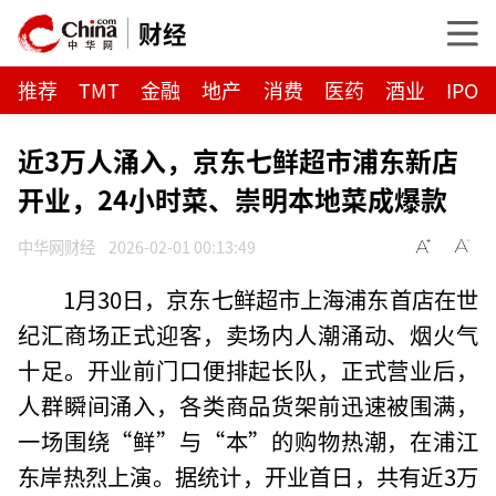
财经
推荐
TMT
金融
地产
消费
医药
酒业
IPO
近3万人涌入，京东七鲜超市浦东新店
开业，24小时菜、崇明本地菜成爆款
中华网财经
2026-02-01 00:13:49
1月30日，京东七鲜超市上海浦东首店在世
纪汇商场正式迎客，卖场内人潮涌动、烟火气
十足。开业前门口便排起长队，正式营业后，
人群瞬间涌入，各类商品货架前迅速被围满，
一场围绕“鲜”与“本”的购物热潮，在浦江
东岸热烈上演。据统计，开业首日，共有近3万