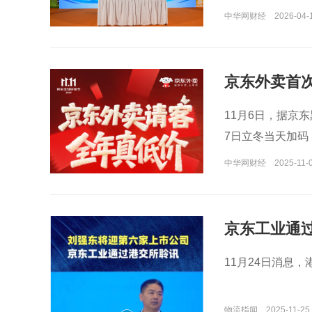
举行。会上，广
中华网财经
2026-04-
跑步鸡认证基地
企业标准》，覆
龄、运动、无抗
京东外卖首次
靠的京东清远跑步
万份，爆品9
会同时贴上京东
11月6日，据京
7日立冬当天加码
天。
中华网财经
2025-11-0
京东工业通
11月24日消息
物流指闻
2025-11-25 