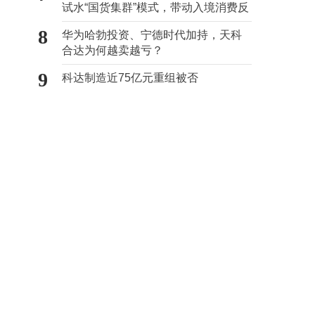
试水“国货集群”模式，带动入境消费反
向种草
8
华为哈勃投资、宁德时代加持，天科
合达为何越卖越亏？
9
科达制造近75亿元重组被否