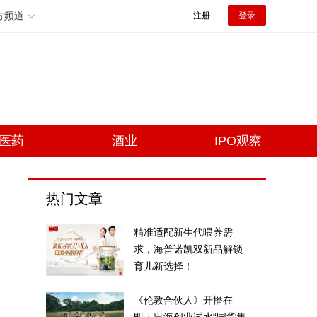
方频道
注册
登录
医药
酒业
IPO观察
热门文章
精准适配新生代喂养需
求，海普诺凯双新品解锁
育儿新选择！
《伦敦合伙人》开播在