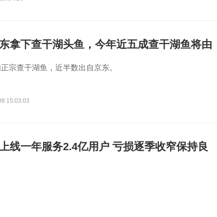
京东拿下查干湖头鱼，今年近五成查干湖鱼将由
的正宗查干湖鱼，近半数出自京东。
08 15:03:03
卖上线一年服务2.4亿用户 亏损逐季收窄保持良