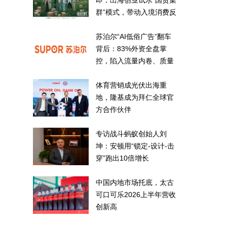
即：出海创业试水“国货集
群”模式，带动入境消费反
向种草
苏泊尔“AI低俗广告”翻车
背后：83%外资全盘掌
控，陷入流量内卷、质量
频发的负循环
体育营销成光伏出海重
地，隆基成为拜仁全球官
方合作伙伴
专访战斗蚂蚁创始人刘
坤：安顿用“锁定-设计-击
穿”跑出10倍增长
中国内地市场托底，太古
可口可乐2026上半年营收
创新高