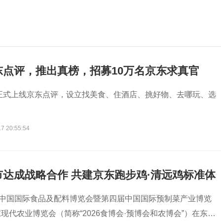
东点评，推出真榜，招募10万名京东求真官
东正式上线京东点评，设立找美食、住酒店、挑好物、去哪玩、选
。
7 20:55:54
达成战略合作 共建京东跑步鸡·清远鸡标准体
届中国国际食品及配料博览会暨第四届中国国际预制菜产业博览
现代农业博览会（简称“2026食博会·预博会和农博会”）在东莞