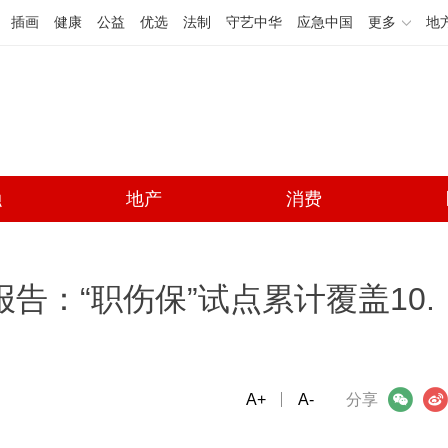
插画
健康
公益
优选
法制
守艺中华
应急中国
更多
地
融
地产
消费
报告：“职伤保”试点累计覆盖10.
A+
微信
A-
微博
分享