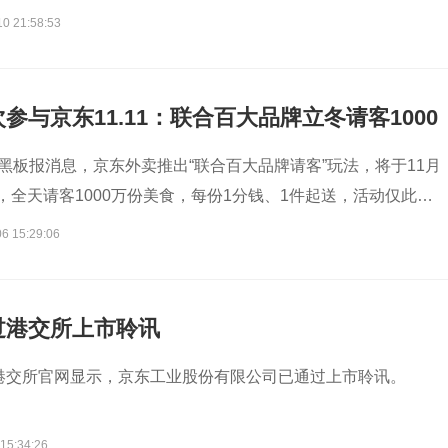
东省清远市正式与京东达成合作，京东生鲜在清远正式落地京东
10 21:58:53
。同时，清远市农业农村局还携手京东生鲜共建了《京东清远鸡
盖从选种、养殖、加工、履约等全链路，涵盖原种、散养、足
、可溯源等标准要求，为用户提供血统纯正、品质卓越、安全可
参与京东11.11：联合百大品牌立冬请客1000
鸡。未来，消费者在京东生鲜购买的“京东跑步鸡·清远鸡”，将
块9
跑步鸡与地理标志产品清远鸡的双重认证标签。
东黑板报消息，京东外卖推出“联合百大品牌请客”玩法，将于11月
，全天请客1000万份美食，每份1分钱、1件起送，活动仅此一
6 15:29:06
过港交所上市聆讯
，港交所官网显示，京东工业股份有限公司已通过上市聆讯。
15:34:26