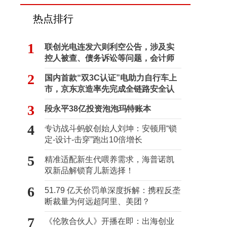
热点排行
1
联创光电连发六则利空公告，涉及实
控人被查、债务诉讼等问题，会计师
事务所曾出具“保留意见”
2
国内首款“双3C认证”电助力自行车上
市，京东京造率先完成全链路安全认
证
3
段永平38亿投资泡泡玛特账本
4
专访战斗蚂蚁创始人刘坤：安顿用“锁
定-设计-击穿”跑出10倍增长
5
精准适配新生代喂养需求，海普诺凯
双新品解锁育儿新选择！
6
51.79 亿天价罚单深度拆解：携程反垄
断裁量为何远超阿里、美团？
7
《伦敦合伙人》开播在即：出海创业