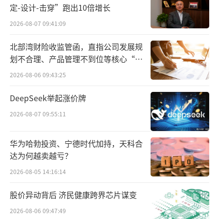
定-设计-击穿”跑出10倍增长
出专项扶持政策。符合条件的商家完成相关任
2026-08-07 09:41:09
务后，有机会获得投放补贴、专属成长体验分
以及百单运费险补贴等多重权益。
北部湾财险收监管函，直指公司发展规
划不合理、产品管理不到位等核心“痛
此外，抖音电商从算力投入、技术工具等
点”
2026-08-06 09:43:25
多维度提供保障体系：升级罗盘工作室，助力
DeepSeek举起涨价牌
商家实时掌握运营全貌；投入亿级算力资源，
向商家限时免费开放飞鸽智能客服，24小时在
2026-08-07 09:55:11
线值守，可节省约70%人力成本；加强售后挽
华为哈勃投资、宁德时代加持，天科合
单助手能力，助力商家降低退货率；开放AIGC
达为何越卖越亏？
技术工具，帮助商家高效制作短视频、商品图
2026-08-05 14:16:14
文等内容，辅助消费者快速做出决策。
股价异动背后 济民健康跨界芯片谋变
为进一步降低商家经营成本，提升商家利
2026-08-06 09:47:49