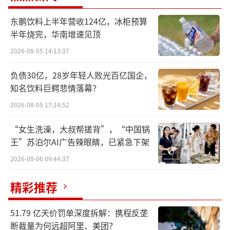
消费者
东鹏饮料上半年营收124亿，冰柜预算
春夏换季激发消费者多元化购物需求，结
半年烧完，华南增速见顶
合“520”“端午节”等不同消费节点以及“世
2026-08-05 14:13:37
界杯”国际体育赛事，本次618大促设置不同阶
负债30亿，28岁年轻人败光百亿国企，
段重点，精准覆盖美妆礼赠、数码焕新、居家
知名饮料巨鳄悲情落幕？
囤货、运动户外装备等多元消费诉求，充分激
2026-08-05 17:14:52
发用户消费热情。
“女生洗澡，大叔帮搓背”，“中国锅
在促销玩法设计上，平台坚持让利惠民、
王”苏泊尔AI广告辣眼睛，已紧急下架
简单直接的导向，延续“一件直降”“立减折
2026-08-06 09:44:37
扣”玩法，主打“免凑单”，让优惠规则更透
精彩推荐
明、消费决策更省心。此外，抖音电商今年重
点出资投入百亿消费券，分不同阶段发放，消
51.79 亿天价罚单深度拆解：携程反垄
费者单次领券至高可省千元，让实实在在的补
断裁量为何远超阿里、美团？