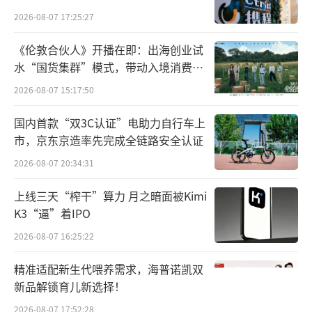
贴覆盖千家万户。
2026-08-07 17:25:27
依托平台百亿消费券补贴，运动户外爆款
《伦敦合伙人》开播在即：出海创业试
水“国货集群”模式，带动入境消费反
低至5折、大牌美妆低至3折；手机、数码、家
向种草
电等耐用消费品叠加“平台补”“国补”“店
2026-08-07 15:17:50
补”之后，同样低至5折，让消费者实现平价购
国内首款“双3C认证”电助力自行车上
大牌、好物享实惠。
市，京东京造率先完成全链路安全认证
2026-08-07 20:34:31
流量政策与技术支持，助力商家降本增收
上线三天“榨干”算力 月之暗面被Kimi
年初，抖音电商全面升级九大商家扶持政
K3“逼”着IPO
策，从扩大免佣范围、扩大自然流量、开放更
2026-08-07 16:25:22
多技术能力、扶持商家发展等多维度帮助商家
精准适配新生代喂养需求，海普诺凯双
降成本、增收入，第一季度累计为商家降低经
新品解锁育儿新选择！
营成本超85亿元，帮助商家缓解经营压力，有
2026-08-07 17:52:28