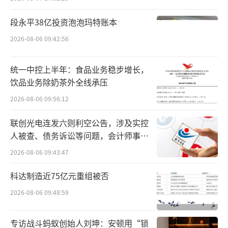
效提升利润空间。
段永平38亿投资泡泡玛特账本
本次618大促，抖音电商继续在商家经营方
2026-08-06 09:42:56
面加大加深扶持力度，推出覆盖内容、流量、
工具、服务等维度的系统化经营支持。
统一中控上半年：食品业务稳步增长，
饮品业务除奶茶外全线承压
平台在内容场与货架场协同发力：一方面
2026-08-06 09:56:12
通过“超值天团”“超值品类”“万店钜
惠”等玩法，激励达人与商家创作优质内容，
联创光电连发六则利空公告，涉及实控
提升消费体验；另一方面持续开放商城流量
人被查、债务诉讼等问题，会计师事务
所曾出具“保留意见”
宝、混资券以及商品卡免佣政策，帮助商家降
2026-08-06 09:43:47
低经营成本、提升利润空间。“领航计划”还
科达制造近75亿元重组被否
面向优质品牌商家提供更多专项扶持，助力其
2026-08-06 09:48:59
拓宽经营赛道。
专访战斗蚂蚁创始人刘坤：安顿用“锁
平台还面向首次开通抖音小店的新商家推