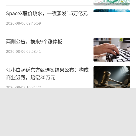
润，平台推出了“大促物流保障服务”，保障
商家履约效率；抖音月付提供“大促专属分期
SpaceX股价跳水，一夜蒸发1.5万亿元
免息费率优惠”，为商家提供多种免息方案，
2026-08-06 09:45:59
降低消费者支付门槛的同时，为商家拓宽生意
空间。
两则公告，换来9个涨停板
2026-08-06 09:53:41
抖音电商相关负责人表示，本次618大促始
终坚持以用户消费需求为核心，多角度扶持商
江小白起诉东方甄选案结果公布：构成
家经营，通过实实在在的百亿消费券补贴、简
商业诋毁，赔偿30万元
单直接的促销玩法、完善的服务保障，持续满
2026-08-03 16:34:22
足大众品质消费、美好生活需求。
（责任编辑：zx02
苏泊尔“AI低俗广告”翻车背后：83%
80）
外资全盘掌控，陷入流量内卷、质量频
发的负循环
2026-08-07 11:17:34
营收暴增22倍仍亏2580万元，集益威闯