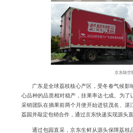
京东陆空
广东是全球荔枝核心产区，受冬春气候影
心品种的品质相对稳产，挂果率达七成。为了
采销团队在摘果前两个月便开始进驻茂名、湛
荔园并敲定包销合作，通过京东快递实现源头
通过包园直采，京东生鲜从源头保障荔枝