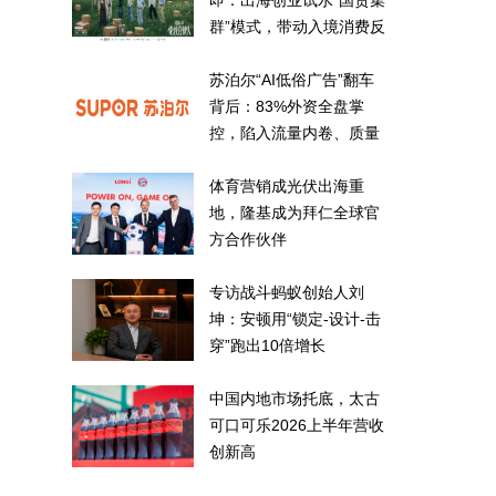
即：出海创业试水“国货集
群”模式，带动入境消费反
向种草
苏泊尔“AI低俗广告”翻车
背后：83%外资全盘掌
控，陷入流量内卷、质量
频发的负循环
体育营销成光伏出海重
地，隆基成为拜仁全球官
方合作伙伴
专访战斗蚂蚁创始人刘
坤：安顿用“锁定-设计-击
穿”跑出10倍增长
中国内地市场托底，太古
可口可乐2026上半年营收
创新高