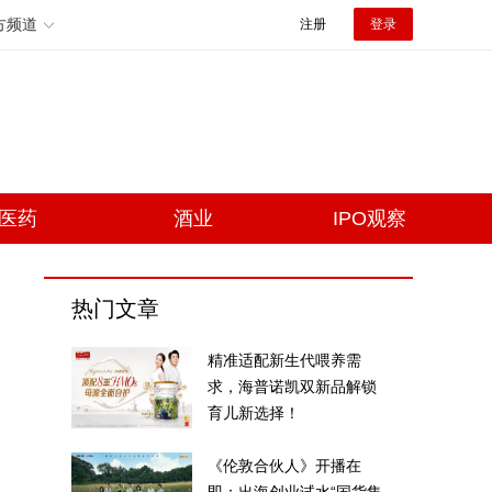
方频道
注册
登录
医药
酒业
IPO观察
热门文章
精准适配新生代喂养需
求，海普诺凯双新品解锁
育儿新选择！
《伦敦合伙人》开播在