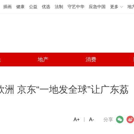
插画
健康
公益
优选
法制
守艺中华
应急中国
更多
地
融
地产
消费
欧洲 京东“一地发全球”让广东荔
A+
微信
A-
微博
分享