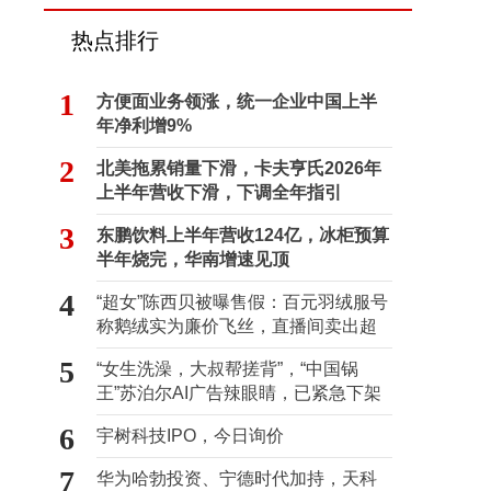
热点排行
1
方便面业务领涨，统一企业中国上半
年净利增9%
2
北美拖累销量下滑，卡夫亨氏2026年
上半年营收下滑，下调全年指引
3
东鹏饮料上半年营收124亿，冰柜预算
半年烧完，华南增速见顶
4
“超女”陈西贝被曝售假：百元羽绒服号
称鹅绒实为廉价飞丝，直播间卖出超
百万元
5
“女生洗澡，大叔帮搓背”，“中国锅
王”苏泊尔AI广告辣眼睛，已紧急下架
6
宇树科技IPO，今日询价
7
华为哈勃投资、宁德时代加持，天科