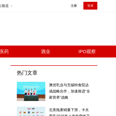
方频道
注册
登录
医药
酒业
IPO观察
热门文章
澳优乳业与无锡特食院达
成战略合作，加速推进“全
家营养”战略
北美拖累销量下滑，卡夫