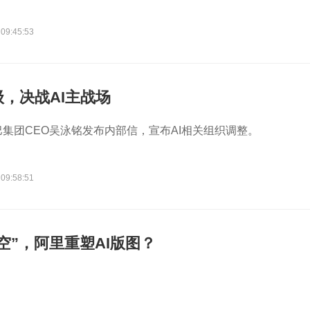
 09:45:53
，决战AI主战场
巴集团CEO吴泳铭发布内部信，宣布AI相关组织调整。
 09:58:51
悟空”，阿里重塑AI版图？