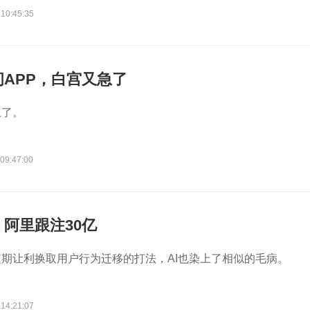
 10:45:35
APP，白宫又急了
上了。
09:47:00
，阿里跟注30亿
期让利换取用户行为迁移的打法，AI也染上了相似的毛病。
 14:21:07