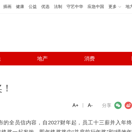
插画
健康
公益
优选
法制
守艺中华
应急中国
更多
地
融
地产
消费
奖！
A+
微信
A-
微博
分享
布的全员信内容，自2027财年起，员工十三薪并入年终