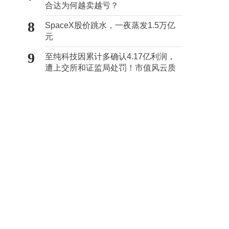
合达为何越卖越亏？
8
SpaceX股价跳水，一夜蒸发1.5万亿
元
9
至纯科技因累计多确认4.17亿利润，
遭上交所和证监局处罚！市值风云质
疑其财务问题，遭巨额索赔！