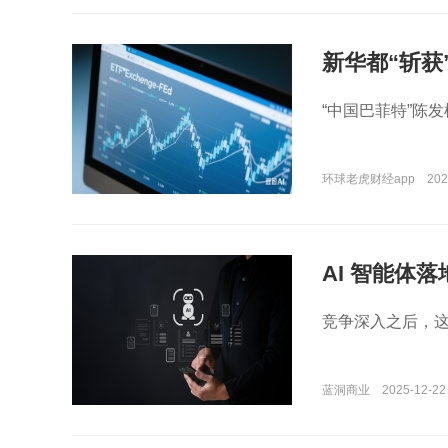
新华都“斩获
“中国巴菲特”陈
环球老虎财经app
202
AI 智能体
竞争深入之后，
蓝洞商业
2025-12-22