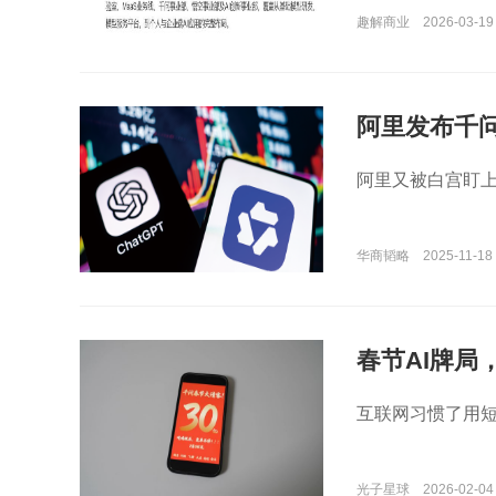
趣解商业
2026-03-19
阿里发布千问
阿里又被白宫盯
华商韬略
2025-11-18 
春节AI牌局
互联网习惯了用短
光子星球
2026-02-04