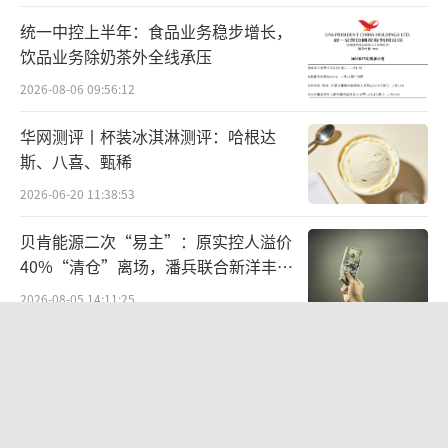
这，不再是简单的“薅羊毛”，而是一场
统一中控上半年：食品业务稳步增长，
由AI发起的、全民参与的现象级消费事件。
饮品业务除奶茶外全线承压
2026-08-06 09:56:12
阿里AI的初心，是服务于每一个普通人
华网测评丨杯装冰淇淋测评：哈根达
在一片喧嚣的红包大战中，阿里千问的这
斯、八喜、甄稀
次活动显得有些“另类”。它没有刻意强调技
2026-06-20 11:38:53
术的高冷，反而选择了一种最接地气的方式——
贝肯能源二次“易主”：原实控人溢价
请客喝奶茶。
40%“清仓”离场，潘兵联合新洋丰、
宏科百世拟入主
这背后折射出的，是阿里对于AI发展的深
2026-08-05 14:11:25
刻思考：AI技术的终极目标，不应仅仅是追求
欣天科技易主背后藏六年对赌，“华为
星辰大海般的宏大叙事，更应该回归人间烟
概念+AI营销”溢价难掩52亿重资产考
火，服务于每一个普通人的美好生活。
验
2026-08-05 14:14:15