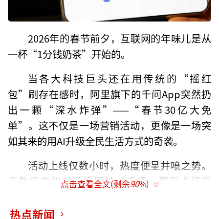
2026年的春节前夕，互联网的年味儿是从
一杯“1分钱奶茶”开始的。
当各大科技巨头还在用传统的“摇红
包”刷存在感时，阿里旗下的千问App突然扔
出一颗“深水炸弹”——“春节30亿大免
单”。这不仅是一场营销活动，更像是一场突
如其来的用AI升级全民生活方式的奇袭。
活动上线仅数小时，热度便呈井喷之势。
无数用户的对话框里被“千问，帮我点杯奶
点击查看全文(剩余
90
%)
茶”刷屏，这句简单的口令如同魔法咒语，瞬
间引爆了流量。据现场反馈，由于瞬间涌入的
热点新闻