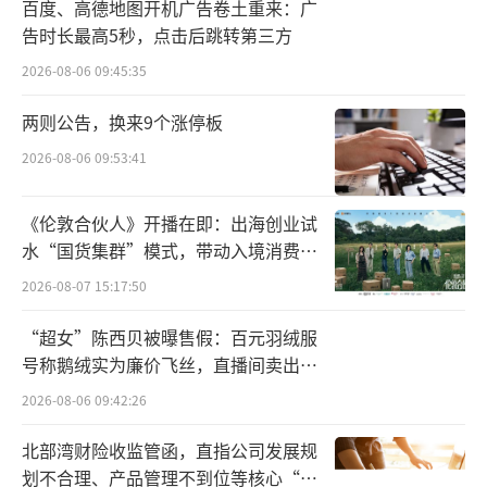
百度、高德地图开机广告卷土重来：广
告时长最高5秒，点击后跳转第三方
2026-08-06 09:45:35
两则公告，换来9个涨停板
2026-08-06 09:53:41
《伦敦合伙人》开播在即：出海创业试
水“国货集群”模式，带动入境消费反
但千问这次的玩法简单得让人难以置信——
向种草
2026-08-07 15:17:50
不需要复杂的攻略，不需要苦哈哈地拉人头，
只需要在对话框里输入一句“千问，帮我点杯
“超女”陈西贝被曝售假：百元羽绒服
奶茶”，或者轻点左上角的活动入口，就有机
号称鹅绒实为廉价飞丝，直播间卖出超
百万元
会获得价值25元的无门槛“千问免单卡”。
2026-08-06 09:42:26
北部湾财险收监管函，直指公司发展规
这种极简的交互，精准击中了大众的爽
划不合理、产品管理不到位等核心“痛