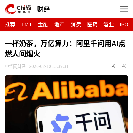
财经
推荐
TMT
金融
地产
消费
医药
酒业
IPO
一杯奶茶，万亿算力：阿里千问用AI点
燃人间烟火
中华网财经
2026-02-10 15:39:31