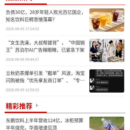
用户过多，系统一度出现“脉冲式”的卡顿，
负债30亿，28岁年轻人败光百亿国企，
甚至在高峰期出现了短暂的响应延迟——这在AI
知名饮料巨鳄悲情落幕？
应用中实属罕见。但这非但没有引发抱怨，反
2026-08-05 17:14:52
而成了社交网络上的热门话题：“连AI都被喝
到崩溃了”。
“女生洗澡，大叔帮搓背”，“中国锅
王”苏泊尔AI广告辣眼睛，已紧急下架
这不仅仅是一个产品的胜利，更是一次AI
2026-08-06 09:44:37
技术真正“飞入寻常百姓家”的标志性时刻。
立秋奶茶爆单引发“截单”风波，淘宝
当技术不再是实验室里冰冷的参数，而是变成
闪购被指“优先拿友商订单”、“专挑
了手边一杯热腾腾的奶茶，我们不得不承认：A
贵的拿”
2026-08-09 12:56:23
I的春天，终于带着人间烟火气来了。
精彩推荐
从“口令”到“沸腾”的全民欢庆
东鹏饮料上半年营收124亿，冰柜预算
这场始于2月6日的“奶茶风暴”，其爆发
半年烧完，华南增速见顶