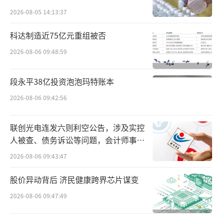
力之强，超出了很多人的预期。
2026-08-05 14:13:37
以往，大厂的春节活动往往伴随着复杂的
科达制造近75亿元重组被否
规则：需要拉帮结派、需要熬夜定闹钟、需要
2026-08-06 09:48:59
研究晦涩的集卡逻辑。
段永平38亿投资泡泡玛特账本
2026-08-06 09:42:56
联创光电连发六则利空公告，涉及实控
人被查、债务诉讼等问题，会计师事务
所曾出具“保留意见”
2026-08-06 09:43:47
股价异动背后 济民健康跨界芯片谋变
2026-08-06 09:47:49