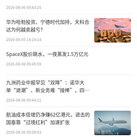
点。一时间，朋友圈、微博、小红书被各
点”
2026-08-06 09:43:25
种“晒单”攻陷。有人真的只花了一分钱就喝
到了心仪的果茶，有人晒出满屏的抵扣券，调
华为哈勃投资、宁德时代加持，天科合
侃自己“这个月奶茶自由了”。
达为何越卖越亏？
2026-08-05 14:16:14
更有趣的是，这场活动还衍生出了独特
SpaceX股价跳水，一夜蒸发1.5万亿元
的“社交货币”，朋友见面不再问“吃了
吗”，而是问“千问的奶茶领了吗”。
2026-08-06 09:45:59
这波流量的爆发，不仅体现在社交媒体的
九洲药业中报罕见“双降”：诺华大
声量上，更体现在实实在在的消费拉动上。从
单“退潮”、新业务难“接棒”，四大
难关待闯
奶茶咖啡到生鲜水果，从便利店到超市商品，
2026-08-06 09:44:11
这些“免单卡”的使用范围覆盖了生活的方方
航油成本倍增仍净赚62亿港元，进击的
面面。它像一根导火索，瞬间点燃了春节前的
国泰靠“过境红利”加速扩张
消费热情。
2026-08-06 09:38:43