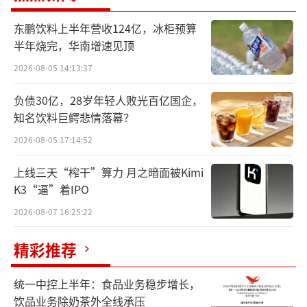
闪回科技自2016年成立至今已有十年，业
务模式简单而言分为三部分：回收二手手机等
东鹏饮料上半年营收124亿，冰柜预算
半年烧完，华南增速见顶
电子产品、检测分级与定价、翻新后售出。
2026-08-05 14:13:37
从回收方面来说，闪回科技大部分二手消
负债30亿，28岁年轻人败光百亿国企，
费电子产品通过“以旧换新”采购。例如消费
知名饮料巨鳄悲情落幕？
者去华为、小米、Vivo等品牌专卖店购买新手
2026-08-05 17:14:52
机时，可以通过旧手机折价抵扣一部分钱，这
部分店铺就是公司的供应渠道之一，也就是其
上线三天“榨干”算力 月之暗面被Kimi
K3“逼”着IPO
招股书中所说的“上游采购合作伙伴”。
2026-08-07 16:25:22
2023年至2025年，闪回科技通过线下门店
精彩推荐
以旧换新服务采购的二手消费电子产品采购总
值分别约为8.18亿元、10.16亿元、13.31亿
统一中控上半年：食品业务稳步增长，
元，分别占同期全渠道采购总值的83.8%、91.
饮品业务除奶茶外全线承压