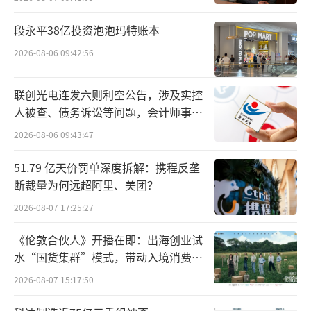
招股书还显示，按2025年二手手机回收总
交易额计算，闪回科技是第三大手机回收服务
段永平38亿投资泡泡玛特账本
提供商，交易额为15亿元，占市场份额的1.
2026-08-06 09:42:56
6%。
联创光电连发六则利空公告，涉及实控
然而，与转转集团8.2%的市场份额和爱回
人被查、债务诉讼等问题，会计师事务
收（上海万物新生集团）的8.1%市场份额相
所曾出具“保留意见”
2026-08-06 09:43:47
比，闪回科技1.6%的市场份额仅相当于前两者
的五分之一。
51.79 亿天价罚单深度拆解：携程反垄
断裁量为何远超阿里、美团？
毛利率仅6.5%
2026-08-07 17:25:27
业绩方面，闪回科技收入规模越做越大，
《伦敦合伙人》开播在即：出海创业试
水“国货集群”模式，带动入境消费反
但利润端却连年亏损。
向种草
2026-08-07 15:17:50
2023年至2025年，公司收入分别约为11.5