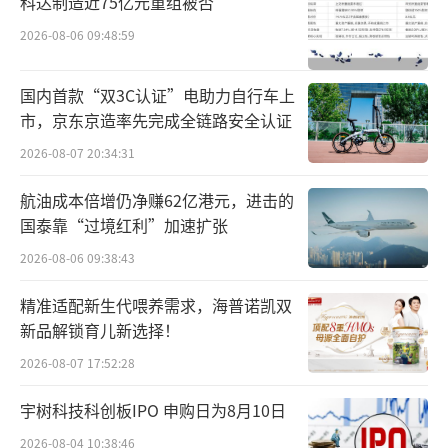
科达制造近75亿元重组被否
8亿元、12.79亿元和17.71亿元。其中，2024年
同比增长约10.45%，2025年同比增长约38.4
2026-08-06 09:48:59
7%。
国内首款“双3C认证”电助力自行车上
与此同时，闪回科技仍未摆脱亏损。2023
市，京东京造率先完成全链路安全认证
年至2025年，公司年内亏损分别约为9827万
2026-08-07 20:34:31
元、6644万元和7899万元。
航油成本倍增仍净赚62亿港元，进击的
国泰靠“过境红利”加速扩张
2026-08-06 09:38:43
精准适配新生代喂养需求，海普诺凯双
新品解锁育儿新选择！
2026-08-07 17:52:28
宇树科技科创板IPO 申购日为8月10日
2026-08-04 10:38:46