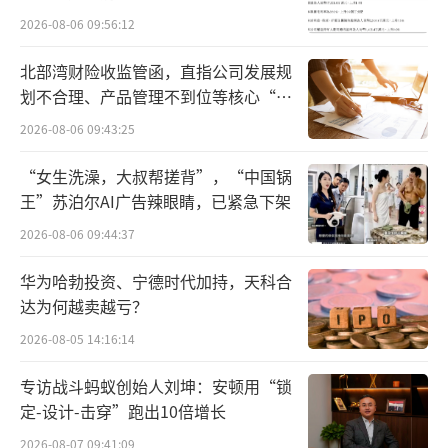
4%、86.4%。
2026-08-06 09:56:12
二手电子产品到手之后，闪回科技会根
北部湾财险收监管函，直指公司发展规
据“BOSS”系统完成采购和转售的回收、检
划不合理、产品管理不到位等核心“痛
点”
测、分级及定价、物流管理、销售渠道协调等
2026-08-06 09:43:25
业务运营。然后通过自有线上销售平台“闪回
“女生洗澡，大叔帮搓背”，“中国锅
有品”、“淘宝”、“京东”等三方电子商务
王”苏泊尔AI广告辣眼睛，已紧急下架
平台以及通过线下来销售。
2026-08-06 09:44:37
根据招股书数据，“闪回有品”是公司最
华为哈勃投资、宁德时代加持，天科合
核心的销售渠道。2025年，闪回科技按销售渠
达为何越卖越亏？
道收入划分，通过闪回有品销售占总收入的80.
2026-08-05 14:16:14
9%；通过第三方电子商务平台销售占4.6%；
专访战斗蚂蚁创始人刘坤：安顿用“锁
通过线下销售电子产品占13.2%。
定-设计-击穿”跑出10倍增长
2026-08-07 09:41:09