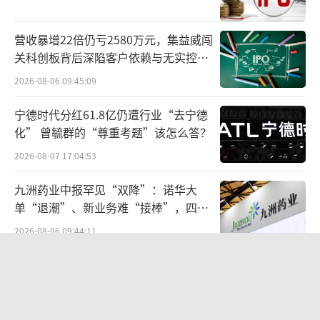
营收暴增22倍仍亏2580万元，集益威闯
关科创板背后深陷客户依赖与无实控人
造成亏损的原因之一，是“赎回负债账面
困局
2026-08-06 09:45:09
值变动”。仅2025年，这一项就带来约9933万
元账面亏损。其背后主要涉及公司向早期投资
宁德时代分红61.8亿仍遭行业“去宁德
化” 曾毓群的“尊重考题”该怎么答？
人发行的优先股。随着公司估值变化，相关负
债需重新计量，进而影响利润表现。
2026-08-07 17:04:53
九洲药业中报罕见“双降”：诺华大
不过，这类亏损更多属于会计层面的账面
单“退潮”、新业务难“接棒”，四大
波动，待上市后优先股转为普通股，相关大额
难关待闯
2026-08-06 09:44:11
费用也将不再产生。
SpaceX股价跳水，一夜蒸发1.5万亿元
毛利率方面，闪回科技由2023年的6.8%下
2026-08-06 09:45:59
滑至2024年的4.8%，2025年虽回升至6.5%，