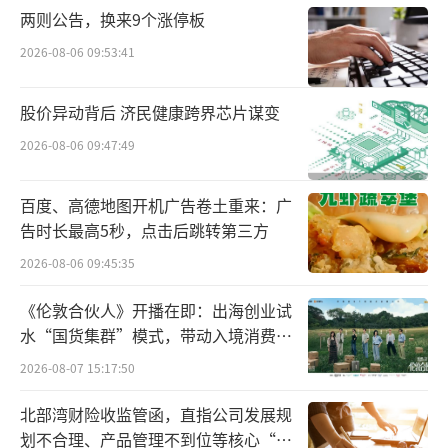
年"计划。
两则公告，换来9个涨停板
2026-08-06 09:53:41
此外，张富团队的研究工作20余次发表在S
cience、Nature子刊、IJRR、TRO和TPAMI等
股价异动背后 济民健康跨界芯片谋变
国际最顶级学术期刊。根据学术影响力评估，
2026-08-06 09:47:49
其前5年工作影响力在全世界机器人学者中排名
第五，华人学者中排名第一。
百度、高德地图开机广告卷土重来：广
告时长最高5秒，点击后跳转第三方
除了科学家以外，张富还有另外两个身
2026-08-06 09:45:35
份：产品经理和连续创业者。他自称自己是一
位典型的outlier类的创业者。
《伦敦合伙人》开播在即：出海创业试
水“国货集群”模式，带动入境消费反
硅羽诞生前，张富已经在产业界有了大量
向种草
2026-08-07 15:17:50
积累，过去十年，一直在机器人和无人机领域
北部湾财险收监管函，直指公司发展规
做研究，也一直在企业做产品。随着技术不断
划不合理、产品管理不到位等核心“痛