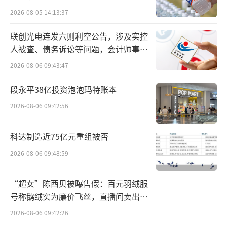
2026-08-05 14:13:37
动态变化等复杂环境下稳定运行，并实现跨场
景、跨平台、跨形态应用。
联创光电连发六则利空公告，涉及实控
人被查、债务诉讼等问题，会计师事务
对于一家早期初创公司来说，除了技术的
所曾出具“保留意见”
2026-08-06 09:43:47
想象力以外，创始人也是资本下注的关键之
一。张富现任香港大学机械工程系终身副教
段永平38亿投资泡泡玛特账本
授、MaRS Lab（港大机电与机器人系统实验
2026-08-06 09:42:56
室）负责人。不久前，这所实验室产出的FAST-
科达制造近75亿元重组被否
LIVO2相关成果获得了IEEE Transactions on R
obotics（TRO）傅京孙纪念最佳论文奖——这
2026-08-06 09:48:59
是机器人领域顶级期刊的最高荣誉之一，每年
“超女”陈西贝被曝售假：百元羽绒服
仅授予一次，此次也是该奖项有史以来第二次
号称鹅绒实为廉价飞丝，直播间卖出超
颁给中国科研团队。论文第一作者郑纯然是张
百万元
2026-08-06 09:42:26
富的博士生，并于2025年入选华为"天才少