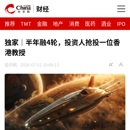
财经
推荐
TMT
金融
地产
消费
医药
酒业
IPO
独家｜半年融4轮，投资人抢投一位香
港教授
投中网
2026-07-02 10:09:13