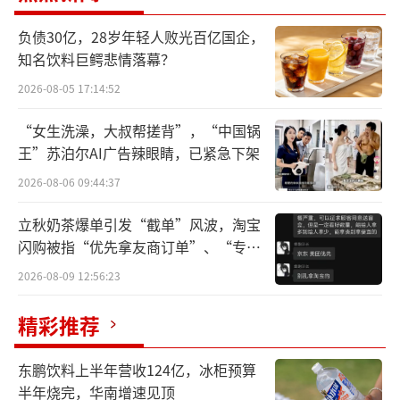
之前，便已有多家投资机构主动找上门
负债30亿，28岁年轻人败光百亿国企，
来。“投资人看中的，是我们过去十余年积累
知名饮料巨鳄悲情落幕？
的原创技术，以及空中智能体这条足够难、也
2026-08-05 17:14:52
足够具备产业想象力的技术路线。”
“女生洗澡，大叔帮搓背”，“中国锅
在张富看来，空中智能体绝不是“给无人
王”苏泊尔AI广告辣眼睛，已紧急下架
机加一个AI大模型”那么简单，而是一次飞行
2026-08-06 09:44:37
器智能范式的重构。硅羽科技所做的，并非传
立秋奶茶爆单引发“截单”风波，淘宝
统意义上的智能无人机，而是通用空中智能
闪购被指“优先拿友商订单”、“专挑
体。公司希望推动飞行器从依赖人工操控的飞
贵的拿”
2026-08-09 12:56:23
行工具，进化为能够理解环境、自主决策、独
立完成复杂任务的智能体。围绕这一目标，团
精彩推荐
队构建了覆盖多模态感知、端到端小脑、世界
导航模型大脑，以及灵巧作业与集群协同的全
东鹏饮料上半年营收124亿，冰柜预算
半年烧完，华南增速见顶
栈技术体系，使飞行器能够在无GPS、弱光、