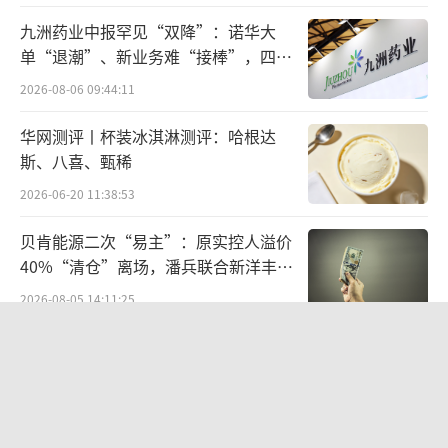
放进去，让它能够理解环境、自主决策、完成
九洲药业中报罕见“双降”：诺华大
单“退潮”、新业务难“接棒”，四大
任务。有一次失误就可能坠毁。”张富坦
难关待闯
言，“但也正因为难，技术壁垒足够高，解决
2026-08-06 09:44:11
了就是长期核心竞争力。”
华网测评丨杯装冰淇淋测评：哈根达
斯、八喜、甄稀
张富向我们介绍，传统无人机只能在标准
2026-06-20 11:38:53
条件、预设航线、GPS信号良好的环境下作
业，本质上是“飞行工具”，路径、避障、任
贝肯能源二次“易主”：原实控人溢价
40%“清仓”离场，潘兵联合新洋丰、
务操作主要依靠人持续操作和判断。硅羽要做
宏科百世拟入主
的，是让飞行器具备自主理解、决策和任务作
2026-08-05 14:11:25
业的能力，从“能飞”进化到“会思考”。
欣天科技易主背后藏六年对赌，“华为
概念+AI营销”溢价难掩52亿重资产考
为此，硅羽构建了实现通用空中智能的全
验
2026-08-05 14:14:15
栈技术体系。第一是多模态融合感知，让飞行