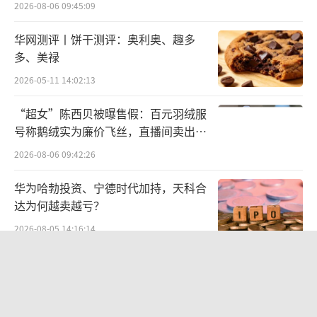
2026-08-06 09:45:09
华网测评丨饼干测评：奥利奥、趣多
多、美禄
2026-05-11 14:02:13
“超女”陈西贝被曝售假：百元羽绒服
号称鹅绒实为廉价飞丝，直播间卖出超
百万元
2026-08-06 09:42:26
华为哈勃投资、宁德时代加持，天科合
达为何越卖越亏？
2026-08-05 14:16:14
专访战斗蚂蚁创始人刘坤：安顿用“锁
定-设计-击穿”跑出10倍增长
2026-08-07 09:41:09