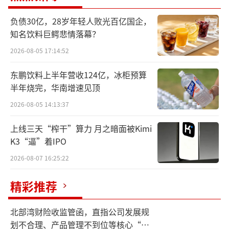
积金贷款。此次政策优化后，在符合其他贷款
条件的情况下，借款人可申请公积金贷款，贷
负债30亿，28岁年轻人败光百亿国企，
款期限最长20年（20年=70年-（2024-1977）-
知名饮料巨鳄悲情落幕？
3年），首套住房的贷款金额93万元。
2026-08-05 17:14:52
东鹏饮料上半年营收124亿，冰柜预算
北京住房公积金管理中心相关负责人表
半年烧完，华南增速见顶
示，通俗来说，就是借款人购买老旧小区改造
2026-08-05 14:13:37
项目名单内的住房，在办理公积金贷款时，贷
款期限根据剩余土地使用年限减3年计算。与原
上线三天“榨干”算力 月之暗面被Kimi
核定标准相比，相当于增加10年或20年贷款时
K3“逼”着IPO
间。
2026-08-07 16:25:22
政策优化后，申请同等贷款额度，月偿还
精彩推荐
金额下降，有效减轻借款人还款压力。例如，
北部湾财险收监管函，直指公司发展规
购买一套完成老旧小区改造的1987年砖混住
划不合理、产品管理不到位等核心“痛