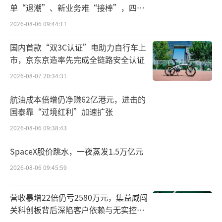
单“退潮”、新业务难“接棒”，四大
难关待闯
2026-08-06 09:44:11
国内首款“双3C认证”电助力自行车上
市，京东京造率先完成全链路安全认证
2026-08-07 20:34:31
航油成本倍增仍净赚62亿港元，进击的
国泰靠“过境红利”加速扩张
2026-08-06 09:38:43
SpaceX股价跳水，一夜蒸发1.5万亿元
2026-08-06 09:45:59
营收暴增22倍仍亏2580万元，集益威闯
关科创板背后深陷客户依赖与无实控人
困局