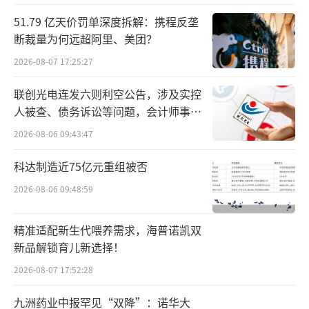
51.79 亿天价罚单深度拆解：携程反垄
断裁量为何远超阿里、美团？
2026-08-07 17:25:27
联创光电连发六则利空公告，涉及实控
人被查、债务诉讼等问题，会计师事务
所曾出具“保留意见”
2026-08-06 09:43:47
科达制造近75亿元重组被否
2026-08-06 09:48:59
精准适配新生代喂养需求，海普诺凯双
新品解锁育儿新选择！
2026-08-07 17:52:28
九洲药业中报罕见“双降”：诺华大