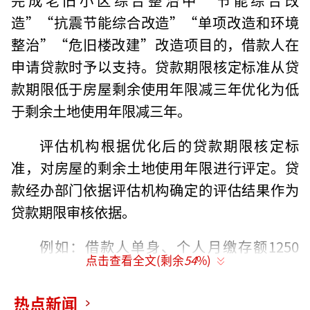
造”“抗震节能综合改造”“单项改造和环境
整治”“危旧楼改建”改造项目的，借款人在
申请贷款时予以支持。贷款期限核定标准从贷
款期限低于房屋剩余使用年限减三年优化为低
于剩余土地使用年限减三年。
评估机构根据优化后的贷款期限核定标
准，对房屋的剩余土地使用年限进行评定。贷
款经办部门依据评估机构确定的评估结果作为
贷款期限审核依据。
例如：借款人单身、个人月缴存额1250
点击查看全文(剩余
54
%)
元、缴存比例12%，购买一套完成老旧小区改
造的1977年砖混住房。按原政策，无法办理公
热点新闻