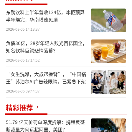
目的集体专业知识和经验汇聚于此，打造了兼
东鹏饮料上半年营收124亿，冰柜预算
具智能、可持续且全面融合的大型社区商业综
半年烧完，华南增速见顶
合体。”星狮地产集团首席执行官苏华钦表
2026-08-05 14:13:37
示。
负债30亿，28岁年轻人败光百亿国企，
中华网财经获悉，壹曼谷总投资额达1200
知名饮料巨鳄悲情落幕？
亿泰铢（约32亿美元），占地面积108莱（约4
2026-08-05 17:14:52
2.7英亩）。坐落于无线路和拉玛四路交汇的黄
“女生洗澡，大叔帮搓背”，“中国锅
金地段的同时，将零售、工作、休闲和生活融
王”苏泊尔AI广告辣眼睛，已紧急下架
为一体，其中包括高端写字楼、奢华及时尚酒
2026-08-06 09:44:37
店、高档住宅、多元化的零售体验。
精彩推荐
值得注意的是，壹曼谷商业区包含三个高
端购物中心，即Parade、The Storeys和POST
51.79 亿天价罚单深度拆解：携程反垄
1928。其中，Parade和The Storeys于今年10
断裁量为何远超阿里、美团？