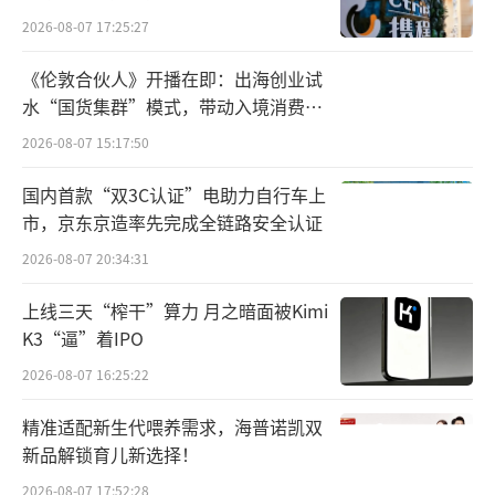
月25日已开业，POST 1928将于下一阶段开
2026-08-07 17:25:27
业。
《伦敦合伙人》开播在即：出海创业试
水“国货集群”模式，带动入境消费反
具体来看，三个零售区域中最大的Parade
向种草
2026-08-07 15:17:50
占地8.5万平方米，可以为顾客提供各种服饰、
餐饮和娱乐方面的服务；重新定义曼谷现代零
国内首款“双3C认证”电助力自行车上
售理念的The Storeys占地3.5万平方米，可以
市，京东京造率先完成全链路安全认证
探索都市街头时尚、专属美妆区和本地美食；P
2026-08-07 20:34:31
OST 1928占地4万平方米，为追求奢华生活的
上线三天“榨干”算力 月之暗面被Kimi
顾客提供精选的高端商店和精致餐饮场所。
K3“逼”着IPO
2026-08-07 16:25:22
“我们的目标是超越传统零售，设计一个
集便利性、娱乐性和社区感于一体的多元化目
精准适配新生代喂养需求，海普诺凯双
的地。”壹曼谷首席零售官Palinee Kongchan
新品解锁育儿新选择！
siri表示，壹曼谷商业区的愿景是打造一个与每
2026-08-07 17:52:28