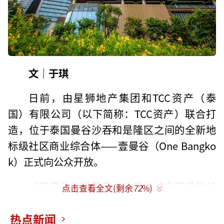
文｜于琪
日前，由星狮地产集团和TCC资产（泰
国）有限公司（以下简称：TCC资产）联合打
造，位于泰国曼谷沙吞和是隆区之间的全新地
标级社区商业综合体——壹曼谷（One Bangko
k）正式向公众开放。
“壹曼谷的揭幕开启了曼谷城市面貌的新
点击查看全文(剩余
72
%)
纪元。作为泰国最大的私营地产开发项目之
热点新闻
一，我们将跨国业务组合中各标志性房地产项