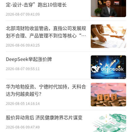
员，注册资本为300亿泰铢。据了解，其投资模
定-设计-击穿”跑出10倍增长
式侧重于通过产品和服务开发为资产创造附加
2026-08-07 09:41:09
值，专注于住宅房地产项目、办公楼和零售空
间的开发，及酒店业务和IT相关服务。
北部湾财险收监管函，直指公司发展规
（责任编
划不合理、产品管理不到位等核心“痛
辑：zx0280）
点”
2026-08-06 09:43:25
DeepSeek举起涨价牌
2026-08-07 09:55:11
华为哈勃投资、宁德时代加持，天科合
达为何越卖越亏？
2026-08-05 14:16:14
股价异动背后 济民健康跨界芯片谋变
2026-08-06 09:47:49