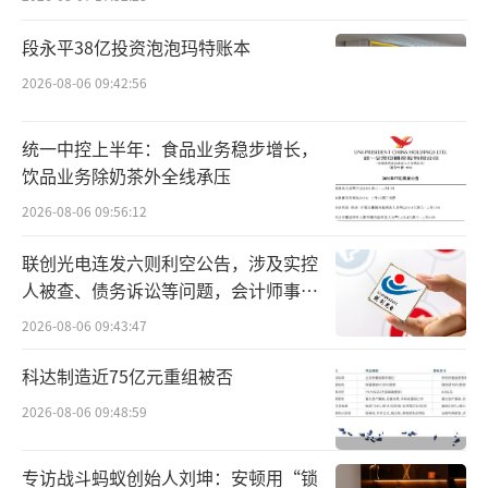
个人都产生共鸣的目的地，使其成为曼谷游客
段永平38亿投资泡泡玛特账本
和当地居民的必游之地。
2026-08-06 09:42:56
与此同时，作为壹曼谷开发管理方的星狮
统一中控上半年：食品业务稳步增长，
地产集团总部位于新加坡，提供贯穿于房地产
饮品业务除奶茶外全线承压
业价值链的各种产品和服务。并在新加坡交易
2026-08-06 09:56:12
所主板上市，截至2024年3月31日总资产约为4
01亿新元。据悉，星狮地产旗下的跨国业务涉
联创光电连发六则利空公告，涉及实控
人被查、债务诉讼等问题，会计师事务
及五种资产类别，即商业与商务园区、酒店、
所曾出具“保留意见”
工业与物流地产、住宅以及零售业，业务遍及
2026-08-06 09:43:47
东南亚、澳洲、欧洲与中国。
科达制造近75亿元重组被否
2026-08-06 09:48:59
而星狮地产的合作伙伴TCC资产成立于201
3年，是泰国最知名企业集团之一TCC集团的成
专访战斗蚂蚁创始人刘坤：安顿用“锁