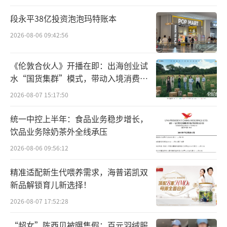
综合成本率指标是财险公司用来核算经营
段永平38亿投资泡泡玛特账本
成本的核心数据，包含公司运营、赔付等各项
2026-08-06 09:42:56
支出，如综合成本率高于100%，则代表支出高
于收入，承保亏损。
《伦敦合伙人》开播在即：出海创业试
水“国货集群”模式，带动入境消费反
此次，共有46家公司综合成本率超过10
向种草
2026-08-07 15:17:50
0%，这意味着超半数非上市财险公司，在上半
统一中控上半年：食品业务稳步增长，
年保费收入未能覆盖支出，承保业务亏损。
饮品业务除奶茶外全线承压
投资承压利差损风险犹存
2026-08-06 09:56:12
精准适配新生代喂养需求，海普诺凯双
险企盈利由承保和投资双轮驱动。在偿付
新品解锁育儿新选择！
能力报告中，非上市险企同样披露了2023年上
2026-08-07 17:52:28
半年投资成绩单。
“超女”陈西贝被曝售假：百元羽绒服