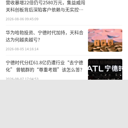
营收暴增22倍仍亏2580万元，集益威闯
需要注意的是，保费排行前十的非上市财
关科创板背后深陷客户依赖与无实控人
险公司合计实现保费收入1494亿元，占非上市
困局
2026-08-06 09:45:09
财险公司保费收入近七成，马太效应明显，中
华为哈勃投资、宁德时代加持，天科合
小险企的生存空间承压。
达为何越卖越亏？
2026-08-05 14:16:14
宁德时代分红61.8亿仍遭行业“去宁德
化” 曾毓群的“尊重考题”该怎么答？
2026-08-07 17:04:53
九洲药业中报罕见“双降”：诺华大
单“退潮”、新业务难“接棒”，四大
难关待闯
2026-08-06 09:44:11
有业内人士指出，我国财险市场马太效应
两则公告，换来9个涨停板