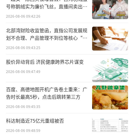
除比亚迪(002594)财险、安心财险未披露
号称鹅绒实为廉价飞丝，直播间卖出超
投资收益率数据外，72家非上市财产险企中，
百万元
2026-08-06 09:42:26
仅华农财险1家为负。其中，黄河财险、广东能
北部湾财险收监管函，直指公司发展规
源财险和永安财险3家公司的投资收益率排名前
划不合理、产品管理不到位等核心“痛
三，分别为6.08%、4.67%和2.97%。不过，大
点”
2026-08-06 09:43:25
部分险企的投资收益率在1%-2%区间徘徊，有
43家。
股价异动背后 济民健康跨界芯片谋变
2026-08-06 09:47:49
百度、高德地图开机广告卷土重来：广
告时长最高5秒，点击后跳转第三方
2026-08-06 09:45:35
从上半年的投资收益率来看，保险业资产
端仍在承压中前行，利差损风险犹存，但市场
科达制造近75亿元重组被否
普遍对资产端预期较为乐观。有研究机构认
2026-08-06 09:48:59