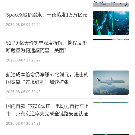
为，伴随资本市场的逐渐复苏和低估值资产价
值重塑，险企投资业绩有望持续上行，从而推
SpaceX股价跳水，一夜蒸发1.5万亿元
动公司业绩的快速增长。
2026-08-06 09:45:59
财险市场马太效应依旧
51.79 亿天价罚单深度拆解：携程反垄
断裁量为何远超阿里、美团？
从保险收入来看，74家非上市财险公司上
2026-08-07 17:25:27
半年实现保费收入2294亿元，同比增长8%。其
中，53家公司保费实现正增长，21家公司保费
航油成本倍增仍净赚62亿港元，进击的
同比下滑。
国泰靠“过境红利”加速扩张
2026-08-06 09:38:43
保费收入超过百亿元的财险公司有2家。其
国内首款“双3C认证”电助力自行车上
中，国寿财险上半年实现保费收入559亿元，同
市，京东京造率先完成全链路安全认证
比增长6.4%，位列第一；中华联合财险上半年
2026-08-07 20:34:31
实现保费收入395亿元，同比增长7.1%。