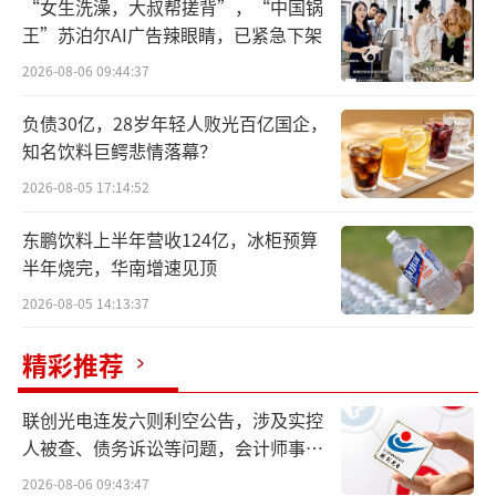
“女生洗澡，大叔帮搓背”，“中国锅
王”苏泊尔AI广告辣眼睛，已紧急下架
2026-08-06 09:44:37
负债30亿，28岁年轻人败光百亿国企，
知名饮料巨鳄悲情落幕？
2026-08-05 17:14:52
东鹏饮料上半年营收124亿，冰柜预算
半年烧完，华南增速见顶
在亏损的22家公司中，中原农险以1.73亿
2026-08-05 14:13:37
元的亏损额排名第一，其余公司亏损额在5000
万至1亿元之间的7家，500万至5000万之间的
精彩推荐
有14家。
联创光电连发六则利空公告，涉及实控
需要注意的是，虽然七成财险公司实现盈
人被查、债务诉讼等问题，会计师事务
所曾出具“保留意见”
利，但承保端亏损仍普遍存在。
2026-08-06 09:43:47