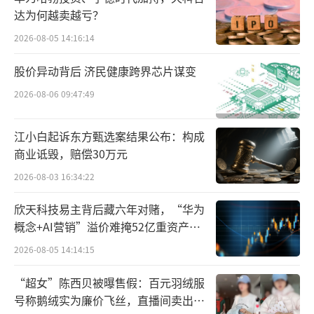
方面有着丰富的实践经验。
达为何越卖越亏？
有市场人士认为，光大银行之所以选择郝
2026-08-05 14:16:14
成，显然是看中了他在金融创新和战略实施方
股价异动背后 济民健康跨界芯片谋变
面的能力，以及其对于科技驱动和服务实体经
2026-08-06 09:47:49
济的理念。
江小白起诉东方甄选案结果公布：构成
这次管理层的换届对于光大银行未来的发
商业诋毁，赔偿30万元
展方向具有重要意义。郝成的领导将如何推动
2026-08-03 16:34:22
光大银行在科技金融和绿色金融领域的进一步
创新，以及如何应对当前金融市场的挑战，将
欣天科技易主背后藏六年对赌，“华为
概念+AI营销”溢价难掩52亿重资产考
成为投资者关注的焦点。通过引入新鲜血液，
验
光大银行或许能够更好地应对市场变化，提升
2026-08-05 14:14:15
其竞争力和盈利能力。
“超女”陈西贝被曝售假：百元羽绒服
号称鹅绒实为廉价飞丝，直播间卖出超
业绩渐显回暖