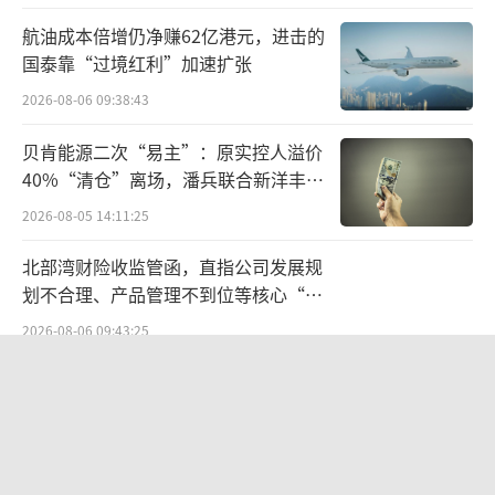
段时间的挑战后，盈利能力开始逐步回升。
航油成本倍增仍净赚62亿港元，进击的
国泰靠“过境红利”加速扩张
与此同时，光大银行的资产质量保持稳
2026-08-06 09:38:43
定，不良贷款率维持在合理水平，拨备覆盖率
贝肯能源二次“易主”：原实控人溢价
也有所提升，显示出其风险管理能力的强化。
40%“清仓”离场，潘兵联合新洋丰、
业绩回暖的背后，除了管理层的变动带来的新
宏科百世拟入主
2026-08-05 14:11:25
政策和战略外，还反映了光大银行在数字化转
型和金融创新方面的成果。
北部湾财险收监管函，直指公司发展规
划不合理、产品管理不到位等核心“痛
特别是在科技金融和绿色金融领域，光大
点”
2026-08-06 09:43:25
银行积极探索新模式，增加对“专精特新”企
SpaceX股价跳水，一夜蒸发1.5万亿元
业和绿色能源产业的支持。胜马财经了解到，
2026-08-06 09:45:59
光大银行在科技金融领导机制的整体统筹下，
设立16家服务科技型企业的重点分行，精选100
两则公告，换来9个涨停板