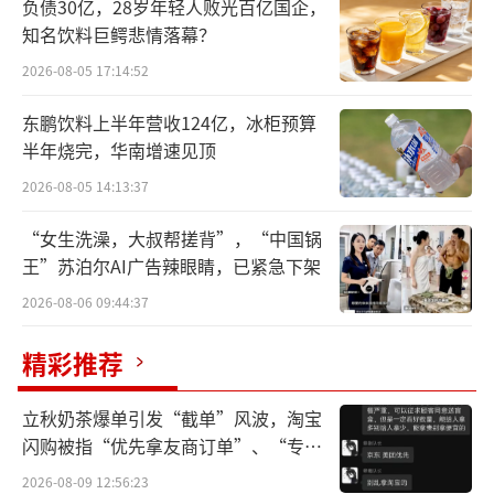
负债30亿，28岁年轻人败光百亿国企，
展动力。同时，光大银行在数字化转型和金融
知名饮料巨鳄悲情落幕？
创新方面的成果也开始逐步显现，公司今年一
2026-08-05 17:14:52
季度盈利指标呈现回暖。
东鹏饮料上半年营收124亿，冰柜预算
新管理层落定
半年烧完，华南增速见顶
近日，光大银行（601818.SH）公告称，
2026-08-05 14:13:37
该行董事会通过同意聘任郝成为光大银行行
“女生洗澡，大叔帮搓背”，“中国锅
长，同时提名其执行董事候选人。
王”苏泊尔AI广告辣眼睛，已紧急下架
2026-08-06 09:44:37
资料显示，郝成现任中国光大集团党委委
员，兼任光大银行党委书记，历任国家开发银
精彩推荐
行天津分行党委委员、副行长，国家开发银行
立秋奶茶爆单引发“截单”风波，淘宝
人事局副局长、党委组织部副部长，国家开发
闪购被指“优先拿友商订单”、“专挑
银行吉林分行党委书记、行长，交通银行党委
贵的拿”
2026-08-09 12:56:23