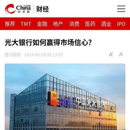
财经
推荐
TMT
金融
地产
消费
医药
酒业
IPO
光大银行如何赢得市场信心？
胜马财经
2024-08-08 09:13:29