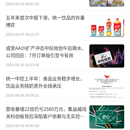
百万元
2026-08-06 09:42:26
2024年一季报显示，光大银行实现营业收
五年来首次中报下滑，统一饮品的存量
入344.87亿元，比上年同期下降9.62%；实现
博弈
归属净利润124.3亿元，比上年同期增长0.3
2026-08-07 09:15:37
9%。不良贷款余额486.80亿元，比上年末增加
或受AAOI扩产冲击中际旭创午后跳水，
12.04亿元；不良贷款率1.25%，与上年末持
公司回应：7月订单指引至今有效
平；拨备覆盖率185.10%，比上年末上升3.83
2026-08-10 10:13:09
个百分点。
统一中控上半年：食品业务稳步增长，
实际上，近年来营收收窄、盈利下滑在银
饮品业务除奶茶外全线承压
行业较为常见，而光大银行的表现则是营收相
2026-08-06 09:56:12
对稳健。2024年公司业绩表现有所回暖，光大
营收暴增22倍仍亏2580万元，集益威闯
银行最近公布的2024年一季度财报显示，其归
关科创板背后深陷客户依赖与无实控人
属净利润为124.3亿元，同比增长0.39%。虽然
困局
2026-08-06 09:45:09
增长率不高，但这标志着光大银行在经历了一