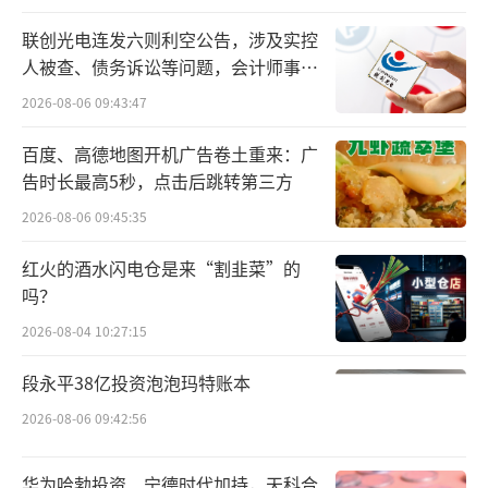
委员、副行长，获管理学博士学位，高级工程
师。
联创光电连发六则利空公告，涉及实控
人被查、债务诉讼等问题，会计师事务
公告同时显示，光大银行董事会同意聘任
所曾出具“保留意见”
2026-08-06 09:43:47
刘彦为该行副行长，其副行长职务自其任职资
百度、高德地图开机广告卷土重来：广
格获金融监管总局核准之日起生效。刘彦自202
告时长最高5秒，点击后跳转第三方
4年4月起任光大银行首席财务官、2024年6月
2026-08-06 09:45:35
起任光大银行党委委员。现兼任光大银行资产
负债管理部总经理、金融市场部总经理。
红火的酒水闪电仓是来“割韭菜”的
吗？
胜马财经注意到，来自交通银行的郝成担
2026-08-04 10:27:15
任行长的消息引发了市场的关注和讨论。郝成
段永平38亿投资泡泡玛特账本
的背景和经验使他成为光大银行新一任行长的
合适人选。其过往工作经历涵盖国家开发银行
2026-08-06 09:42:56
和交通银行，尤其在科技金融和区域经济发展
华为哈勃投资、宁德时代加持，天科合