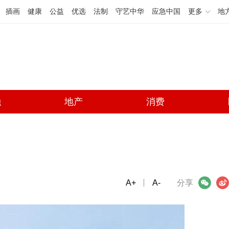
插画
健康
公益
优选
法制
守艺中华
应急中国
更多
地
融
地产
消费
A+
微信
A-
微博
分享