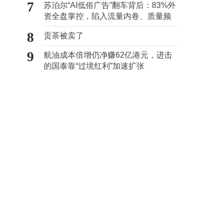
7
苏泊尔“AI低俗广告”翻车背后：83%外
资全盘掌控，陷入流量内卷、质量频
发的负循环
8
贡茶被卖了
9
航油成本倍增仍净赚62亿港元，进击
的国泰靠“过境红利”加速扩张