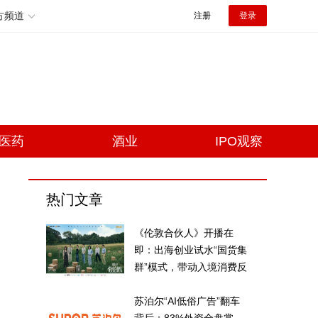
方频道
注册
登录
医药
酒业
IPO观察
热门文章
《伦敦合伙人》开播在
即：出海创业试水“国货集
群”模式，带动入境消费反
向种草
苏泊尔“AI低俗广告”翻车