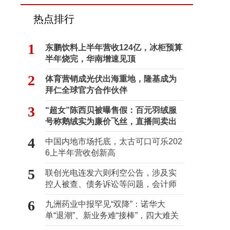
热点排行
1
东鹏饮料上半年营收124亿，冰柜预算
半年烧完，华南增速见顶
2
体育营销成光伏出海重地，隆基成为
拜仁全球官方合作伙伴
3
“超女”陈西贝被曝售假：百元羽绒服
号称鹅绒实为廉价飞丝，直播间卖出
超百万元
4
中国内地市场托底，太古可口可乐202
6上半年营收创新高
5
联创光电连发六则利空公告，涉及实
控人被查、债务诉讼等问题，会计师
事务所曾出具“保留意见”
6
九洲药业中报罕见“双降”：诺华大
单“退潮”、新业务难“接棒”，四大难关
待闯