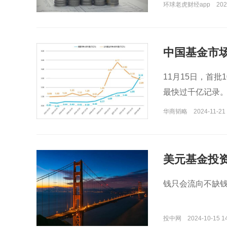
环球老虎财经app
202
中国基金市
11月15日，首批
最快过千亿记录
华商韬略
2024-11-21 
美元基金投
钱只会流向不缺
投中网
2024-10-15 1