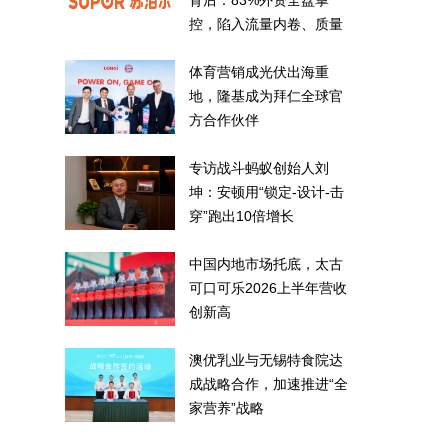
背后：83%外资全盘掌
控，陷入流量内卷、质量
频发的负循环
体育营销成光伏出海重
地，隆基成为拜仁全球官
方合作伙伴
专访战斗蚂蚁创始人刘
坤：安顿用“锁定-设计-击
穿”跑出10倍增长
中国内地市场托底，太古
可口可乐2026上半年营收
创新高
澳优乳业与无锡特食院达
成战略合作，加速推进“全
家营养”战略