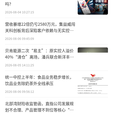
1200亿元，中航基金、华泰保兴基金、汇安基
吗？
金、恒生前海基金、格林基金、南华基金的规
2026-08-04 10:27:15
模分别为383亿元、519亿元、405亿元、159亿
营收暴增22倍仍亏2580万元，集益威闯
元、199亿元、147亿元。
关科创板背后深陷客户依赖与无实控人
困局
其中，仅先锋基金在百亿规模之下，为27.
2026-08-06 09:45:09
49亿元。从先锋基金8年的发展历程来看，202
贝肯能源二次“易主”：原实控人溢价
1年二季度是其巅峰时期，规模超过50亿元。
40%“清仓”离场，潘兵联合新洋丰、
宏科百世拟入主
2026-08-05 14:11:25
从具体的产品来看，先锋汇盈纯债A、先锋
博盈纯债A的规模分别为13.6亿元、12.76亿
统一中控上半年：食品业务稳步增长，
饮品业务除奶茶外全线承压
元，其余基金均为迷你基。
2026-08-06 09:56:12
规模欠佳，业绩也难言理想。2016年至20
北部湾财险收监管函，直指公司发展规
20年均处于亏损状态从指南针本身来看，拿下
划不合理、产品管理不到位等核心“痛