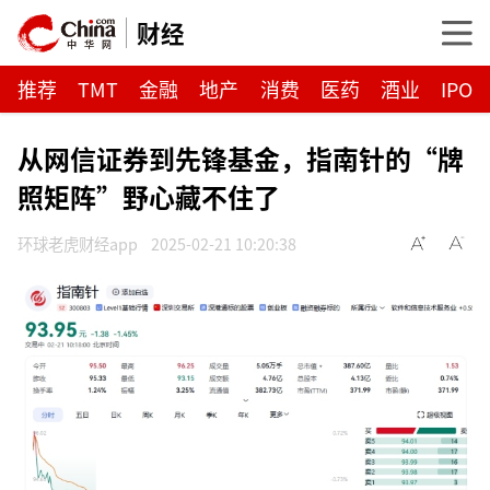
财经
推荐
TMT
金融
地产
消费
医药
酒业
IPO
从网信证券到先锋基金，指南针的“牌
照矩阵”野心藏不住了
环球老虎财经app
2025-02-21 10:20:38