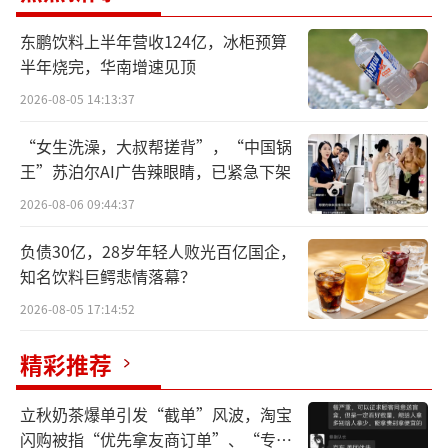
0%股权。其先后拿下网信证券、先锋基金或是
试图将商业模式从软件付费向流量变现延伸。
东鹏饮料上半年营收124亿，冰柜预算
半年烧完，华南增速见顶
毕竟同样是金融信息服务商的东方财富正是通
2026-08-05 14:13:37
过前期流量积累，后期进军证券、基金行业，
实现了快速变现，使得其业绩与股价齐升。
“女生洗澡，大叔帮搓背”，“中国锅
王”苏泊尔AI广告辣眼睛，已紧急下架
指南针拿下先锋基金
2026-08-06 09:44:37
2月18日，“小东财”指南针称与北京鹏康
负债30亿，28岁年轻人败光百亿国企，
投资签署了关于先锋基金股权转让的协议，根
知名饮料巨鳄悲情落幕？
据协议内容，前者以1.09亿元从后者手中接过
2026-08-05 17:14:52
先锋基金22.5050%股权。目前这部分股权已经
精彩推荐
登记至指南针名下。
立秋奶茶爆单引发“截单”风波，淘宝
截至当前，指南针合计持有先锋基金61.70
闪购被指“优先拿友商订单”、“专挑