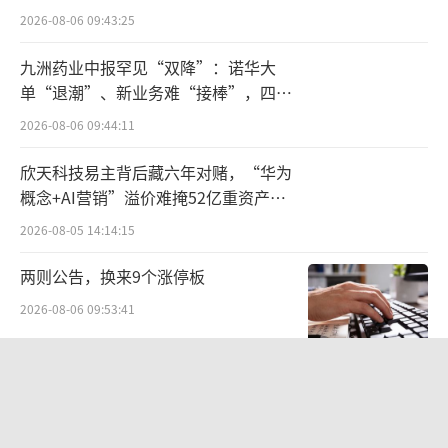
先锋基金可谓大手笔。从后者近几年的业绩来
点”
2026-08-06 09:43:25
看，2022年到2024年，其归母净利润分别为3.
38亿元、7260.98万元、1.04亿元。
九洲药业中报罕见“双降”：诺华大
单“退潮”、新业务难“接棒”，四大
小东财的“野望”
难关待闯
2026-08-06 09:44:11
先锋基金之外，指南针还在2022年盯上了
欣天科技易主背后藏六年对赌，“华为
同样质地不佳的网信证券。
概念+AI营销”溢价难掩52亿重资产考
验
2026-08-05 14:14:15
2022年3月，指南针发布公告称，拟投入1
两则公告，换来9个涨停板
5亿元用于网信证券债务清偿，重整后，该公司
100％股权归指南针所有。同年该公司也完成了
2026-08-06 09:53:41
网信证券收购相关事项，后者已更名为麦高证
SpaceX股价跳水，一夜蒸发1.5万亿元
券。
2026-08-06 09:45:59
当时被指南针斥资15亿收入囊中的网信证