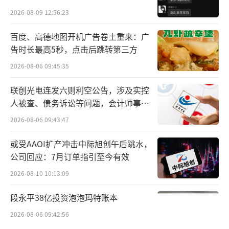
26%股权，其也顺理成章成为这家基金公司的
贵的拿”
2026-08-09 12:56:23
控股股东。
百度、高德地图开机广告卷土重来：广
从交易价格来看，远高于2023年年末的收
告时长最高5秒，点击后跳转第三方
购价格。
2026-08-06 09:45:35
此前在2023年12月下旬，经过5轮竞价，
联创光电连发六则利空公告，涉及实控
指南针1.1亿元将先锋基金34.2076%的股权收
人被查、债务诉讼等问题，会计师事务
所曾出具“保留意见”
入囊中。值得一提的是，相比较6821.16万元的
2026-08-06 09:43:47
起拍价，指南针掏出的1.1亿元超出起拍价6
或受AAOI扩产冲击中际旭创午后跳水，
1%。
公司回应：7月订单指引至今有效
原本这部分股份的持有者为联合创业集
2026-08-10 10:13:09
团，是“先锋系”的核心。2019年其网信平
段永平38亿投资泡泡玛特账本
台、P2P业务等出现兑付问题叠加原实控人去
2026-08-06 09:42:56
世，“先锋系”逐步溃败，旗下的资产一一分