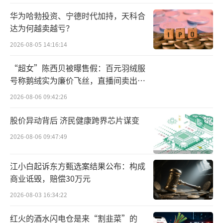
崩离析。
华为哈勃投资、宁德时代加持，天科合
达为何越卖越亏？
而彼时财大气粗的买家指南针此前就已持
2026-08-05 14:16:14
有先锋基金4.99%的股份。根据指南针公告，2
023年12月11日，指南针从海（厦门）企业管
“超女”陈西贝被曝售假：百元羽绒服
号称鹅绒实为廉价飞丝，直播间卖出超
理有限公司手中接手了这部分股权，已完成工
百万元
2026-08-06 09:42:26
商变更。
股价异动背后 济民健康跨界芯片谋变
也就是说，指南针以超过2.29亿元的代价
2026-08-06 09:47:49
拿下了先锋基金。
不过，被指南针重金纳入囊中的先锋基金
江小白起诉东方甄选案结果公布：构成
商业诋毁，赔偿30万元
并无亮眼之处。资料显示，其成立于2016年，
同一年成立基金公司包括先锋基金在内合计有8
2026-08-03 16:34:22
家。而这8家基金公司中，鹏扬基金规模已超过
红火的酒水闪电仓是来“割韭菜”的