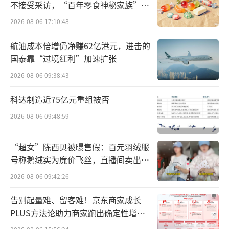
不接受采访，“百年零食神秘家族”浮
为什么ETF越来越受到投资者的青睐？
出水面？
2026-08-06 17:10:48
首先，近些年，主动公募基金因不尽如人
航油成本倍增仍净赚62亿港元，进击的
意的业绩饱受基民争议，其整体投资表现跑不
国泰靠“过境红利”加速扩张
赢同类型被动基金已经常态化。
2026-08-06 09:38:43
据晨星统计，截至2024年10月，仅有20%
科达制造近75亿元重组被否
的主动基金在过去一年战胜了同类型被动基
2026-08-06 09:48:59
金。拉长时间看，过去三年内，有50%以上的
主动基金业绩不敌被动基金，它们中还有部分
“超女”陈西贝被曝售假：百元羽绒服
号称鹅绒实为廉价飞丝，直播间卖出超
基金因没有撑过三年便清盘了。
百万元
2026-08-06 09:42:26
告别起量难、留客难！京东商家成长
PLUS方法论助力商家跑出确定性增长
路径