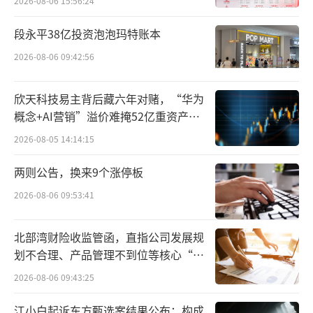
2026-08-06 15:56:24
段永平38亿投资泡泡玛特账本
2026-08-06 09:42:56
欣天科技易主背后藏六年对赌，“华为
概念+AI营销”溢价难掩52亿重资产考
▲2020年以来主动基金战胜率 来源：晨星基金
验
2026-08-05 14:14:15
再者，主动基金业绩不佳，手续费率却显
两则公告，换来9个涨停板
著高于被动基金。
2026-08-06 09:53:41
截至2024年中，主动基金持有一年平均成
本（含管理费、托管费、交易费等），约为2.5
北部湾财险收监管函，直指公司发展规
划不合理、产品管理不到位等核心“痛
5%，而被动基金每年持有成本为1%左右。
点”
2026-08-06 09:43:25
如果主动基金相较于被动基金有超额收
江小白起诉东方甄选案结果公布：构成