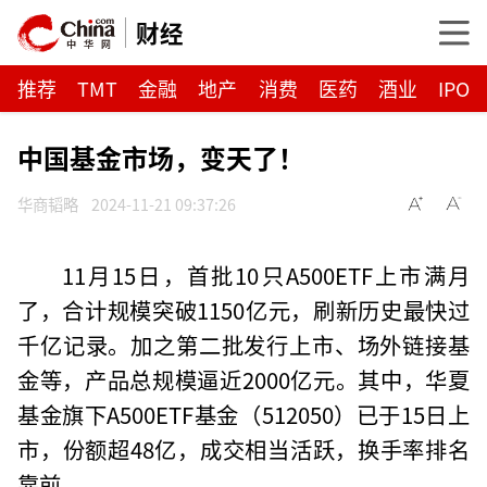
财经
推荐
TMT
金融
地产
消费
医药
酒业
IPO
中国基金市场，变天了！
华商韬略
2024-11-21 09:37:26
11月15日，首批10只A500ETF上市满月
了，合计规模突破1150亿元，刷新历史最快过
千亿记录。加之第二批发行上市、场外链接基
金等，产品总规模逼近2000亿元。其中，华夏
基金旗下A500ETF基金（512050）已于15日上
市，份额超48亿，成交相当活跃，换手率排名
靠前。