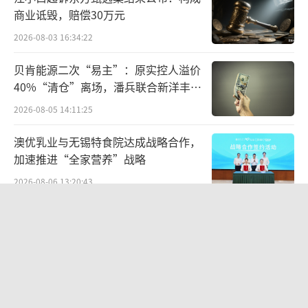
益，理应收取更高费用无可厚非。但中长期收
商业诋毁，赔偿30万元
益回报低于被动基金，收费还更高，投资者自
2026-08-03 16:34:22
然用脚投票。
贝肯能源二次“易主”：原实控人溢价
此外，被动基金类型丰富，选择范围包括
40%“清仓”离场，潘兵联合新洋丰、
股票、债券、商品、货币等类型。除国内市
宏科百世拟入主
2026-08-05 14:11:25
场，还可以选择跨境相关ETF，间接投资美股、
澳优乳业与无锡特食院达成战略合作，
日股、欧股等，且不怕踩个股雷，也没有主动
加速推进“全家营养”战略
基金风格漂移等弊端。
2026-08-06 13:20:43
利用指数覆盖的一揽子成份股，追求中庸
负债30亿，28岁年轻人败光百亿国企，
收益率，放弃博取高弹性的策略，也越来越受
知名饮料巨鳄悲情落幕？
到普通投资者青睐。成熟的欧美市场如此，A股
2026-08-05 17:14:52
市场也不例外了。
华网测评丨杯装冰淇淋测评：哈根达
沪深300 VS A500
斯、八喜、甄稀