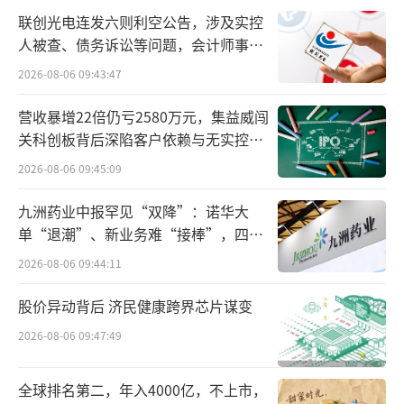
联创光电连发六则利空公告，涉及实控
人被查、债务诉讼等问题，会计师事务
▲历年指基和主动基金持有A股总市值变化 来源：Wind
所曾出具“保留意见”
2026-08-06 09:43:47
这是一次历史性超越，ETF规模在近20年
营收暴增22倍仍亏2580万元，集益威闯
时间内翻了600倍。
关科创板背后深陷客户依赖与无实控人
困局
2026-08-06 09:45:09
这3万多亿中，宽基类ETF占比高达74%。
此外，TMT、消费医药、金融地产等行业类ETF
九洲药业中报罕见“双降”：诺华大
单“退潮”、新业务难“接棒”，四大
占比均超过5%。在宽基类ETF中，投资于沪深
难关待闯
300的产品规模超1万亿元，占比50%左右。投
2026-08-06 09:44:11
资于上证50、科创50等指数的产品规模多为10
股价异动背后 济民健康跨界芯片谋变
00-3000亿元，合计占比超过20%。A500成立
2026-08-06 09:47:49
时间很短，但最新规模已破1150亿元，未来有
希望跻身前两名。
全球排名第二，年入4000亿，不上市，