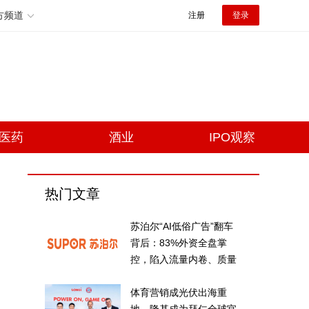
方频道
注册
登录
医药
酒业
IPO观察
热门文章
苏泊尔“AI低俗广告”翻车
背后：83%外资全盘掌
控，陷入流量内卷、质量
频发的负循环
体育营销成光伏出海重