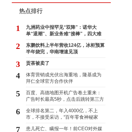
热点排行
1
九洲药业中报罕见“双降”：诺华大
单“退潮”、新业务难“接棒”，四大难
关待闯
2
东鹏饮料上半年营收124亿，冰柜预算
半年烧完，华南增速见顶
3
贡茶被卖了
4
体育营销成光伏出海重地，隆基成为
拜仁全球官方合作伙伴
5
百度、高德地图开机广告卷土重来：
广告时长最高5秒，点击后跳转第三方
6
全球排名第二，年入4000亿，不上
市，不接受采访，“百年零食神秘家
族”浮出水面？
7
患儿死亡、瞒报一年！前CEO对外媒