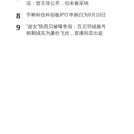
说：曾主张公开，但未被采纳
8
宇树科技科创板IPO 申购日为8月10日
9
“超女”陈西贝被曝售假：百元羽绒服号
称鹅绒实为廉价飞丝，直播间卖出超
百万元