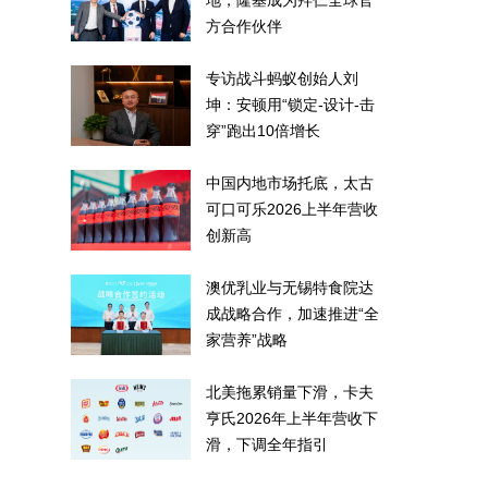
地，隆基成为拜仁全球官
方合作伙伴
专访战斗蚂蚁创始人刘
坤：安顿用“锁定-设计-击
穿”跑出10倍增长
中国内地市场托底，太古
可口可乐2026上半年营收
创新高
澳优乳业与无锡特食院达
成战略合作，加速推进“全
家营养”战略
北美拖累销量下滑，卡夫
亨氏2026年上半年营收下
滑，下调全年指引