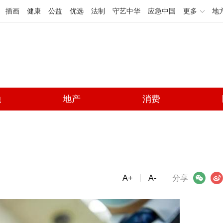
插画
健康
公益
优选
法制
守艺中华
应急中国
更多
地
融
地产
消费
A+
微信
A-
微博
分享